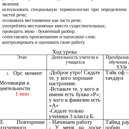
явления;
использовать специальную терминологию при определении
частей речи;
осознавать местоимение как часть речи;
употреблять местоимение вместо существительных;
проводить звуко - буквенный разбор;
сопоставлять произношение и написание слов;
контролировать и оценивать свою работу.
Ход урока
Этап
Деятельность учителя и
Преобразов
учащихся
обучения 
ХХIв
-Доброе утро! Сядьте
Тэйк оф –
Орг. момент
те, у кого хорошее
тачдаун
Мотивация к
настроение.
деятельности
-Встаньте те, у кого в
1 мин
имени есть буква «Р»;
у кого в фамилии есть
«А»
-Сядьте только
ученики 3 класса Б.
II. Повторение
- Начинаем работу
Таймд ра
изученного
- У меня на доске
робин