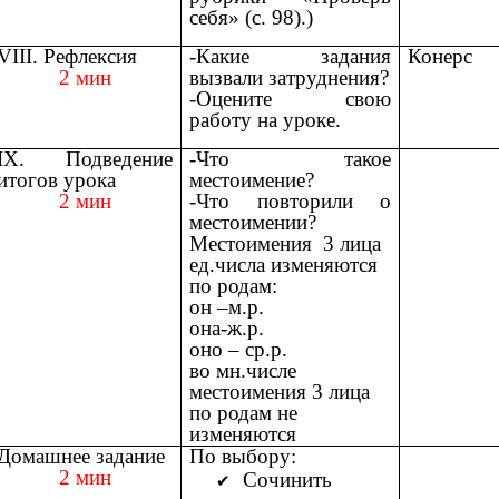
себя» (с. 98).)
VIII. Рефлексия
-Какие задания
Конерс
2 мин
вызвали затруднения?
-Оцените свою
работу на уроке.
IX. Подведение
-Что такое
итогов урока
местоимение?
2 мин
-Что повторили о
местоимении?
Местоимения 3 лица
ед.числа изменяются
по родам:
он –м.р.
она-ж.р.
оно – ср.р.
во мн.числе
местоимения 3 лица
по родам не
изменяются
Домашнее задание
По выбору:
2 мин
Сочинить