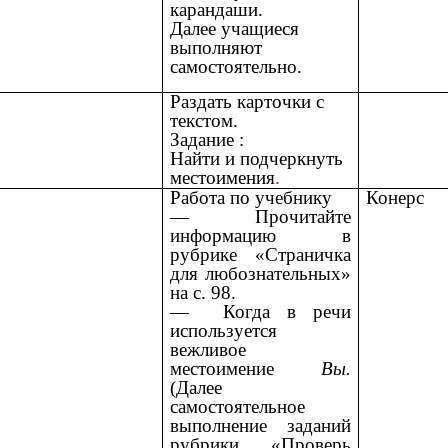
карандаши.
Далее учащиеся
выполняют
самостоятельно.
Раздать карточки с
текстом.
Задание :
Найти и подчеркнуть
местоимения
.
Работа по учебнику
Конерс
— Прочитайте
информацию в
рубрике «Страничка
для любознательных»
на с. 98.
— Когда в речи
используется
вежливое
местоимение
Вы.
(Далее
самостоятельное
выполнение заданий
рубрики «Проверь