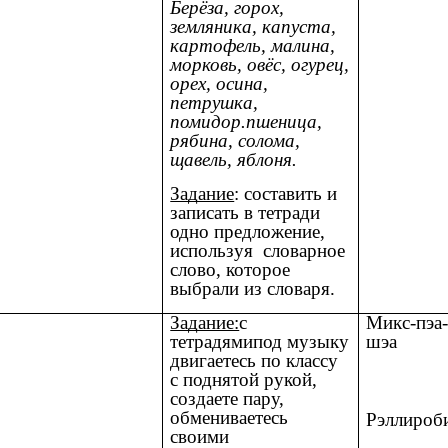
Берёза, горох,
земляника, капуста,
картофель, малина,
морковь, овёс, огурец,
орех, осина,
петрушка,
помидор.пшеница,
рябина, солома,
щавель, яблоня.
Задание
: составить и
записать в тетради
одно предложение,
используя словарное
слово, которое
выбрали из словаря.
Задание:
с
Микс-пэа
тетрадямипод музыку
шэа
двигаетесь по классу
с поднятой рукой,
создаете пару,
обмениваетесь
Рэллироб
своими