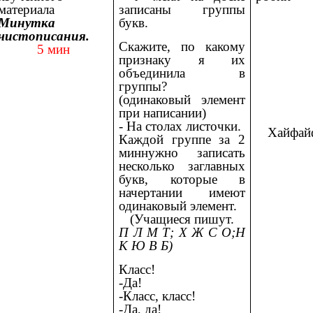
материала
записаны группы
Минутка
букв.
чистописания.
Скажите, по какому
5 мин
признаку я их
объединила в
группы?
(одинаковый элемент
при написании)
- На столах листочки.
Хайфай
Каждой группе за 2
миннужно записать
несколько заглавных
букв, которые в
начертании имеют
одинаковый элемент.
(Учащиеся пишут.
П Л М Т; Х Ж С О;Н
К Ю В Б)
Класс!
-Да!
-Класс, класс!
-Да, да!