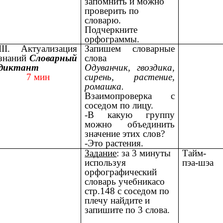
запомнить и можно
проверить по
словарю.
Подчеркните
орфограммы.
III. Актуализация
Запишем словарные
знаний
Словарный
слова
диктант
Одуванчик, гвоздика,
7 мин
сирень, растение,
ромашка.
Взаимопроверка с
соседом по лицу.
-В какую группу
можно объединить
значение этих слов?
-Это растения.
Задание
: за 3 минуты
Тайм-
используя
пэа-шэа
орфографический
словарь учебникасо
стр.148 с соседом по
плечу найдите и
запишите по 3 слова.