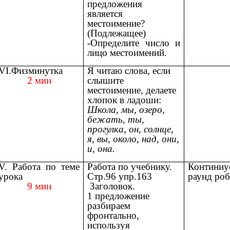
предложения
является
местоимение?
(Подлежащее)
-Определите число и
лицо местоимений.
VI.Физминутка
Я читаю слова, если
2 мин
слышите
местоимение, делаете
хлопок в ладоши:
Школа, мы, озеро,
бежать, ты,
прогулка, он, солнце,
я, вы, около, над, они,
и, она.
V. Работа по теме
Работа по учебнику.
Континиу
урока
Стр.96 упр.163
раунд ро
9 мин
Заголовок.
1 предложение
разбираем
фронтально,
используя