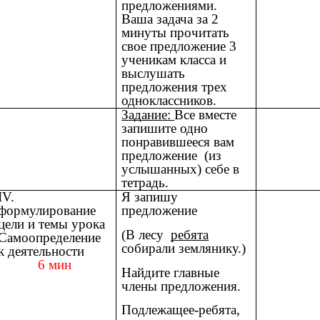
предложениями.
Ваша задача за 2
минуты прочитать
свое предложение 3
ученикам класса и
выслушать
предложения трех
одноклассников.
Задание:
Все вместе
запишите одно
понравившееся вам
предложение (из
услышанных) себе в
тетрадь.
IV.
Я запишу
формулирование
предложение
цели и темы урока
(В лесу
ребята
Самоопределение
собирали землянику.)
к деятельности
6 мин
Найдите главные
члены предложения.
Подлежащее-ребята,