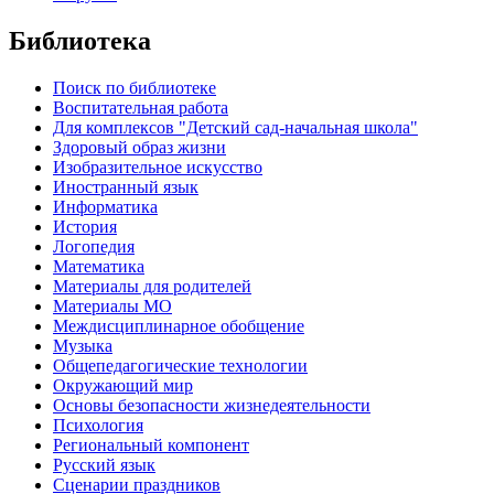
Библиотека
Поиск по библиотеке
Воспитательная работа
Для комплексов "Детский сад-начальная школа"
Здоровый образ жизни
Изобразительное искусство
Иностранный язык
Информатика
История
Логопедия
Математика
Материалы для родителей
Материалы МО
Междисциплинарное обобщение
Музыка
Общепедагогические технологии
Окружающий мир
Основы безопасности жизнедеятельности
Психология
Региональный компонент
Русский язык
Сценарии праздников