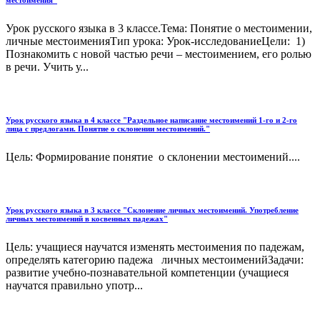
местоимения"
Урок русского языка в 3 классе.Тема: Понятие о местоимении,
личные местоименияТип урока: Урок-исследованиеЦели: 1)
Познакомить с новой частью речи – местоимением, его ролью
в речи. Учить у...
Урок русского языка в 4 классе "Раздельное написание местоимений 1-го и 2-го
лица с предлогами. Понятие о склонении местоимений."
Цель: Формирование понятие о склонении местоимений....
Урок русского языка в 3 классе "Склонение личных местоимений. Употребление
личных местоимений в косвенных падежах"
Цель: учащиеся научатся изменять местоимения по падежам,
определять категорию падежа личных местоименийЗадачи:
развитие учебно-познавательной компетенции (учащиеся
научатся правильно употр...