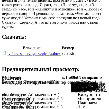
нечистая сила телевизионных программ и думает: «Весело
живет русский народ! Играет, то в «Поле чудес», то «В
звездный час», то в «Каникулы в Мексике», то в «Любовь с
первого взгляда». И решила нечистая сила: «Чем мы нечесть
хуже людей? Устроим и мы себе праздник под новый год!»
Сказано – сделано. А что из этого получилось нам с вами
судить.
Скачать:
Вложение
Размер
35.3 КБ
lyubov_s_pervogo_vzglyada.docx
Предварительный просмотр:
«Любовь с первого взгляда»
(8-11 классы 2011 год)
Ведущая ( Стрельникова К.) Добрый вечер, дорогие друзья! Да вечер сегодня
особенно добрый, ведь совсем скоро наступит новый год. Наступит не только в реальной жизни, но и в жизни сказочный героев. Насмотрелась нечистая сила телевизионных программ и думает: «Весело живет русский народ! Играет, то в «Поле чудес», то «В звездный час», то в «Каникулы в Мексике», то в «Любовь с первого взгляда». И решила нечистая сила: «Чем мы нечесть хуже людей? Устроим и мы себе праздник под новый год!» Сказано – сделано. А что из этого получилось нам с вами судить.
Дед Мороз ( Абраменоко Н.) Вижу я, что вы нас ждете.
Снегурочка (Стрельникова Н.) Мы пришли привет друзья!
Дед Мороз ( Абраменоко Н.) Начинаем нашу встречу!
Снегурочка (Стрельникова Н.) Нам опаздывать нельзя