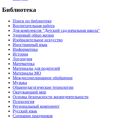
Библиотека
Поиск по библиотеке
Воспитательная работа
Для комплексов "Детский сад-начальная школа"
Здоровый образ жизни
Изобразительное искусство
Иностранный язык
Информатика
История
Логопедия
Математика
Материалы для родителей
Материалы МО
Междисциплинарное обобщение
Музыка
Общепедагогические технологии
Окружающий мир
Основы безопасности жизнедеятельности
Психология
Региональный компонент
Русский язык
Сценарии праздников