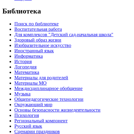
Библиотека
Поиск по библиотеке
Воспитательная работа
Для комплексов "Детский сад-начальная школа"
Здоровый образ жизни
Изобразительное искусство
Иностранный язык
Информатика
История
Логопедия
Математика
Материалы для родителей
Материалы МО
Междисциплинарное обобщение
Музыка
Общепедагогические технологии
Окружающий мир
Основы безопасности жизнедеятельности
Психология
Региональный компонент
Русский язык
Сценарии праздников