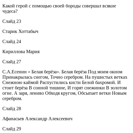
Какой герой с помощью своей бороды совершал всякие
чудеса?
Слайд 23
Старик Хоттабыч
Слайд 24
Кириллова Мария
Слайд 27
С.А.Есенин « Белая берёза». Белая берёза Под моим окном
Принакрылась снегом, Точно серебром. На пушистых ветках
Снежною каймой Распустились кисти Белой бахромой. И
стоит берёза В сонной тишине, И горят снежинки В золотом
огне. А заря, лениво Обходя кругом, Обсыпает ветки Новым
серебром.
Слайд 28
Афанасьев Александр Алексеевич
Слайд 29