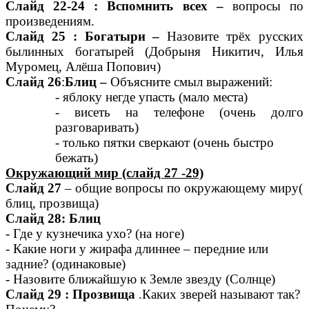
Слайд 22-24 : Вспомнить всех –
вопросы по
произведениям.
Слайд 25 : Богатыри –
Назовите трёх русских
былинных богатырей (Добрыня Никитич, Илья
Муромец, Алёша Попович)
Слайд 26
:
Блиц –
Объясните смыл выражений:
- яблоку негде упасть (мало места)
- висеть на телефоне (очень долго
разговаривать)
- только пятки сверкают (очень быстро
бежать)
Окружающий мир (слайд 27 -29)
Слайд 27
– общие вопросы по окружающему миру(
блиц, прозвища)
Слайд 28: Блиц
- Где у кузнечика ухо? (на ноге)
- Какие ноги у жирафа длиннее – передние или
задние? (одинаковые)
- Назовите ближайшую к Земле звезду (Солнце)
Слайд 29 : Прозвища
.Каких зверей называют так?