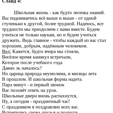
Слайд 4:
Школьная жизнь - как будто лесенка знаний.
Вы поднимаетесь всё выше и выше - от одной
ступеньки к другой, более трудной. Надеюсь, все
трудности мы преодолеем с вами вместе. Будем
учиться не только наукам, но и будем учиться
дружить. Ведь главное - чтобы каждый из вас стал
хорошим, добрым, надёжным человеком.
Вед:
Кажется, будто вчера мы стояли,
Весёлое время каникул встречали,
Которое после учебного года
Давно ль началось?
Но царица природа неумолима, и месяцы лета
В прошлом. И школьная форма надета.
Пара минут - и первый звонок
Вас позовёт опять на урок.
Школьные двери вновь распахнутся,
Ну, а сегодня - праздничный час!
С праздником я поздравляю всех вас.
Встретились снова друзья и подруги,