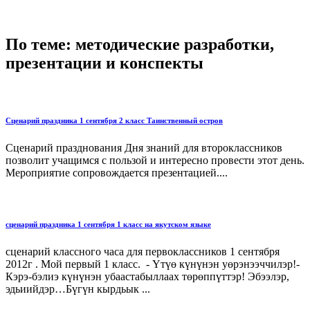
По теме: методические разработки,
презентации и конспекты
Сценарий праздника 1 сентября 2 класс Таинственный остров
Сценарий празднования Дня знаний для второклассников
позволит учащимся с пользой и интересно провести этот день.
Мероприятие сопровождается презентацией....
сценарий праздника 1 сентября 1 класс на якутском языке
сценарий классного часа для первоклассников 1 сентября
2012г . Мой первый 1 класс. - Үтүө күнүнэн уөрэнээччилэр!-
Кэрэ-бэлиэ күнүнэн убаастабыллаах төрөппүттэр! Эбээлэр,
эдьиийдэр…Бүгүн кырдьык ...