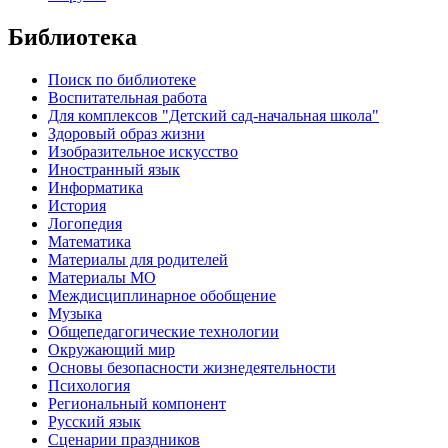
Библиотека
Поиск по библиотеке
Воспитательная работа
Для комплексов "Детский сад-начальная школа"
Здоровый образ жизни
Изобразительное искусство
Иностранный язык
Информатика
История
Логопедия
Математика
Материалы для родителей
Материалы МО
Междисциплинарное обобщение
Музыка
Общепедагогические технологии
Окружающий мир
Основы безопасности жизнедеятельности
Психология
Региональный компонент
Русский язык
Сценарии праздников