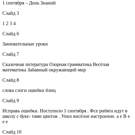
1 сентября – День Знаний
Слайд 3
1 2 3 4
Слайд 6
Занимательные уроки
Слайд 7
Сказочная литература Озорная грамматика Весёлая
математика Забавный окружающий мир
Слайд 8
слова слоги ошибки блиц
Слайд 9
Исправь ошибки. Ноступило 1 синтября . Фсе рибята идут в
школу с буке- тами цвитов . Уних висёлое настроение. а е В е
е е
Слайд 10