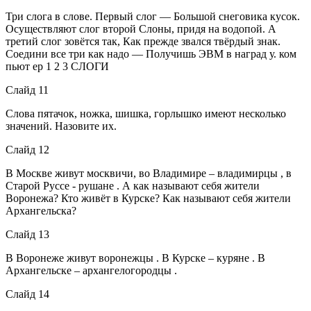
Три слога в слове. Первый слог — Большой снеговика кусок.
Осуществляют слог второй Слоны, придя на водопой. А
третий слог зовётся так, Как прежде звался твёрдый знак.
Соедини все три как надо — Получишь ЭВМ в наград у. ком
пьют ер 1 2 3 СЛОГИ
Слайд 11
Слова пятачок, ножка, шишка, горлышко имеют несколько
значений. Назовите их.
Слайд 12
В Москве живут москвичи, во Владимире – владимирцы , в
Старой Руссе - рушане . А как называют себя жители
Воронежа? Кто живёт в Курске? Как называют себя жители
Архангельска?
Слайд 13
В Воронеже живут воронежцы . В Курске – куряне . В
Архангельске – архангелогородцы .
Слайд 14