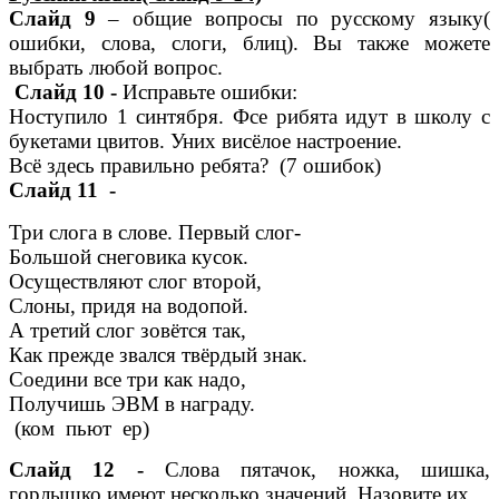
Слайд 9
– общие вопросы по русскому языку(
ошибки, слова, слоги, блиц). Вы также можете
выбрать любой вопрос.
Слайд 10 -
Исправьте ошибки:
Ноступило 1 синтября. Фсе рибята идут в школу с
букетами цвитов. Уних висёлое настроение.
Всё здесь правильно ребята? (7 ошибок)
Слайд 11 -
Три слога в слове. Первый слог-
Большой снеговика кусок.
Осуществляют слог второй,
Слоны, придя на водопой.
А третий слог зовётся так,
Как прежде звался твёрдый знак.
Соедини все три как надо,
Получишь ЭВМ в награду.
(ком пьют ер)
Слайд 12 -
Слова пятачок, ножка, шишка,
горлышко имеют несколько значений. Назовите их.