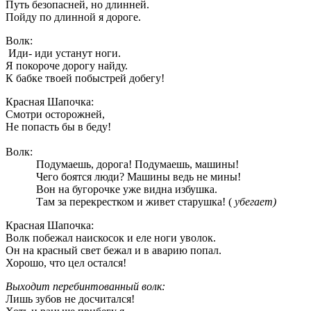
Путь безопасней, но длинней.
Пойду по длинной я дороге.
Волк:
Иди- иди устанут ноги.
Я покороче дорогу найду.
К бабке твоей побыстрей добегу!
Красная Шапочка:
Смотри осторожней,
Не попасть бы в беду!
Волк:
Подумаешь, дорога! Подумаешь, машины!
Чего боятся люди? Машины ведь не мины!
Вон на бугорочке уже видна избушка.
Там за перекрестком и живет старушка! (
убегает)
Красная Шапочка:
Волк побежал наискосок и еле ноги уволок.
Он на красный свет бежал и в аварию попал.
Хорошо, что цел остался!
Выходит перебинтованный волк:
Лишь зубов не досчитался!