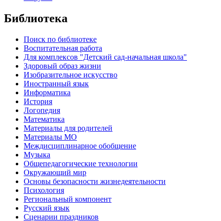
Библиотека
Поиск по библиотеке
Воспитательная работа
Для комплексов "Детский сад-начальная школа"
Здоровый образ жизни
Изобразительное искусство
Иностранный язык
Информатика
История
Логопедия
Математика
Материалы для родителей
Материалы МО
Междисциплинарное обобщение
Музыка
Общепедагогические технологии
Окружающий мир
Основы безопасности жизнедеятельности
Психология
Региональный компонент
Русский язык
Сценарии праздников