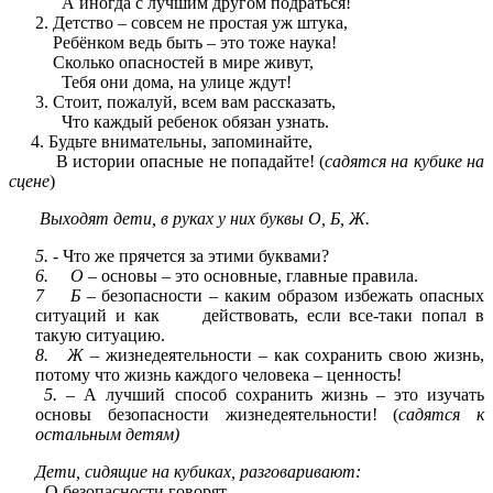
А иногда с лучшим другом подраться!
2. Детство – совсем не простая уж штука,
Ребёнком ведь быть – это тоже наука!
Сколько опасностей в мире живут,
Тебя они дома, на улице ждут!
3. Стоит, пожалуй, всем вам рассказать,
Что каждый ребенок обязан узнать.
4. Будьте внимательны, запоминайте,
В истории опасные не попадайте! (
садятся на кубике на
сцене
)
Выходят дети, в руках у них буквы О, Б, Ж.
5. -
Что же прячется за этими буквами?
6. О –
основы – это основные, главные правила.
7 Б –
безопасности – каким образом избежать опасных
ситуаций и как действовать, если все-таки попал в
такую ситуацию.
8. Ж –
жизнедеятельности – как сохранить свою жизнь,
потому что жизнь каждого человека – ценность!
5.
– А лучший способ сохранить жизнь – это изучать
основы безопасности жизнедеятельности! (
садятся к
остальным детям)
Дети, сидящие на кубиках, разговаривают:
- О безопасности говорят.