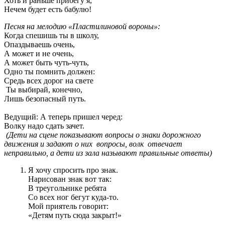
Хоть и раньше прибегу я,
Нечем будет есть бабулю!
Песня на мелодию «Пластилиновой вороны»:
Когда спешишь ты в школу,
Опаздываешь очень,
А может и не очень,
А может быть чуть-чуть,
Одно ты помнить должен:
Средь всех дорог на свете
Ты выбирай, конечно,
Лишь безопасный путь.
Ведущий: А теперь пришел черед:
Волку надо сдать зачет.
(Дети на сцене показывают вопросы о знаки дорожного
движения и задают о них вопросы, волк отвечает
неправильно, а дети из зала называют правильные ответы)
Я хочу спросить про знак.
Нарисован знак вот так:
В треугольнике ребята
Со всех ног бегут куда-то.
Мой приятель говорит:
«Детям путь сюда закрыт!»