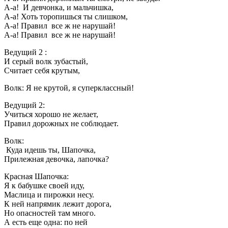
А-а! И девчонка, и мальчишка,
А-а! Хоть торопишься ты слишком,
А-а! Правил все ж не нарушай!
А-а! Правил все ж не нарушай!
Ведущий 2 :
И серый волк зубастый,
Считает себя крутым,
Волк: Я не крутой, я суперклассный!
Ведущий 2:
Учиться хорошо не желает,
Правил дорожных не соблюдает.
Волк:
Куда идешь ты, Шапочка,
Прилежная девочка, лапочка?
Красная Шапочка:
Я к бабушке своей иду,
Маслица и пирожки несу.
К ней напрямик лежит дорога,
Но опасностей там много.
А есть еще одна: по ней