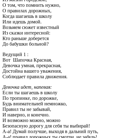
О том, что помнить нужно,
О правилах дорожных,
Когда шагаешь в школу
Или идешь домой.
Возьмем сюжет известный
Из сказки интересной:
Кто раньше доберется
До бабушки больной?
Ведущий 1 :
Вот Шапочка Красная,
Девочка умная, прекрасная,
Достойна вашего уважения,
Соблюдает правила движения.
Девочка идет, напевая:
Если ты шагаешь в школу
По тропинке, по дорожке,
Будь внимательней немножко,
Правил ты не забывай,
И наверно, и конечно.
И возможно можно, можно
Безопасную дорогу для себя ты выбирай!
А-а! Думай получше, выходя в дальний путь,
А-а! правил дорожных ты смотри, не забудь!