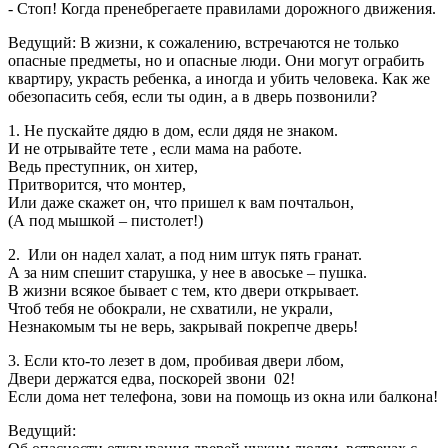
- Стоп! Когда пренебрегаете правилами дорожного движения.
Ведущий: В жизни, к сожалению, встречаются не только
опасные предметы, но и опасные люди. Они могут ограбить
квартиру, украсть ребенка, а иногда и убить человека. Как же
обезопасить себя, если ты один, а в дверь позвонили?
1. Не пускайте дядю в дом, если дядя не знаком.
И не отрывайте тете , если мама на работе.
Ведь преступник, он хитер,
Притворится, что монтер,
Или даже скажет он, что пришел к вам почтальон,
(А под мышкой – пистолет!)
2. Или он надел халат, а под ним штук пять гранат.
А за ним спешит старушка, у нее в авоське – пушка.
В жизни всякое бывает с тем, кто двери открывает.
Чтоб тебя не обокрали, не схватили, не украли,
Незнакомым ты не верь, закрывай покрепче дверь!
3. Если кто-то лезет в дом, пробивая двери лбом,
Двери держатся едва, поскорей звони 02!
Если дома нет телефона, зови на помощь из окна или балкона!
Ведущий: