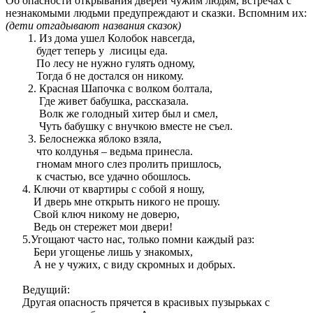
Об опасности открывания дверей чужим людям, встречах с
незнакомыми людьми предупреждают и сказки. Вспомним их:
(дети отгадывают названия сказок)
Из дома ушел Колобок навсегда,
будет теперь у лисицы еда.
По лесу не нужно гулять одному,
Тогда б не достался он никому.
Красная Шапочка с волком болтала,
Где живет бабушка, рассказала.
Волк же голодный хитер был и смел,
Чуть бабушку с внучкою вместе не съел.
Белоснежка яблоко взяла,
что колдунья – ведьма принесла.
гномам много слез пролить пришлось,
к счастью, все удачно обошлось.
4. Ключи от квартиры с собой я ношу,
И дверь мне открыть никого не прошу.
Свой ключ никому не доверю,
Ведь он стережет мои двери!
5.Угощают часто нас, только помни каждый раз:
Бери угощенье лишь у знакомых,
А не у чужих, с виду скромных и добрых.
Ведущий:
Другая опасность прячется в красивых пузырьках с