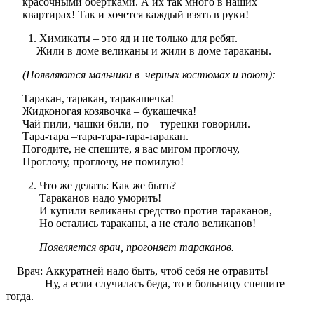
красочными обертками. А их так много в наших
квартирах! Так и хочется каждый взять в руки!
Химикаты – это яд и не только для ребят.
Жили в доме великаны и жили в доме тараканы.
(Появляются мальчики в черных костюмах и поют):
Таракан, таракан, таракашечка!
Жидконогая козявочка – букашечка!
Чай пили, чашки били, по – турецки говорили.
Тара-тара –тара-тара-тара-таракан.
Погодите, не спешите, я вас мигом проглочу,
Проглочу, проглочу, не помилую!
Что же делать: Как же быть?
Тараканов надо уморить!
И купили великаны средство против тараканов,
Но остались тараканы, а не стало великанов!
Появляется врач, прогоняет тараканов.
Врач: Аккуратней надо быть, чтоб себя не отравить!
Ну, а если случилась беда, то в больницу спешите
тогда.