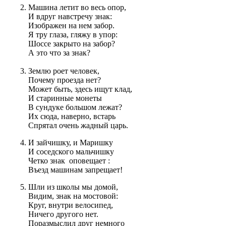
Машина летит во весь опор,
И вдруг навстречу знак:
Изображен на нем забор.
Я тру глаза, гляжу в упор:
Шоссе закрыто на забор?
А это что за знак?
Землю роет человек,
Почему проезда нет?
Может быть, здесь ищут клад,
И старинные монеты
В сундуке большом лежат?
Их сюда, наверно, встарь
Спрятал очень жадный царь.
И зайчишку, и Маришку
И соседского мальчишку
Четко знак оповещает :
Въезд машинам запрещает!
Шли из школы мы домой,
Видим, знак на мостовой:
Круг, внутри велосипед,
Ничего другого нет.
Поразмыслил друг немного