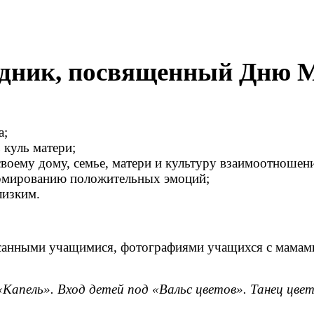
дник, посвященный Дню 
а;
 куль матери;
воему дому, семье, матери и культуру взаимоотношени
формированию положительных эмоций;
лизким.
санными учащимися, фотографиями учащихся с мамами.
«Капель». Вход детей под «Вальс цветов». Танец цвет