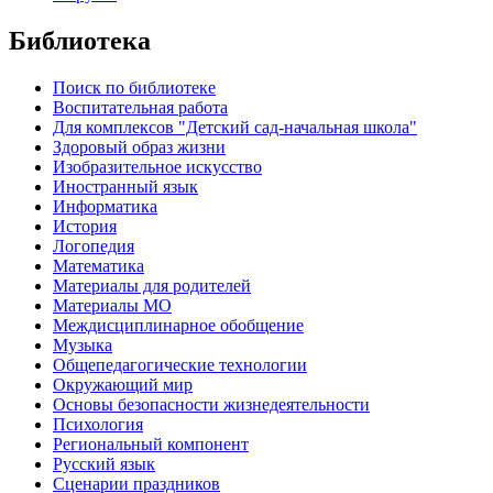
Библиотека
Поиск по библиотеке
Воспитательная работа
Для комплексов "Детский сад-начальная школа"
Здоровый образ жизни
Изобразительное искусство
Иностранный язык
Информатика
История
Логопедия
Математика
Материалы для родителей
Материалы МО
Междисциплинарное обобщение
Музыка
Общепедагогические технологии
Окружающий мир
Основы безопасности жизнедеятельности
Психология
Региональный компонент
Русский язык
Сценарии праздников