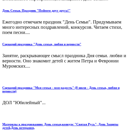
День Семьи. Праздник "Поймем друг друга!"
Ежегодно отмечаем праздник "День Семьи". Придумываем
много интересных поздравлений, конкурсов. Читаем стихи,
поем песни....
Сценарий праздника "День семьи, любви и верности"
Занятие, раскрывающее смысл праздника Дня семьи. любви и
верности. Оно знакомит детей с житем Петра и Февронии
Муромских....
Сценарий праздника "Моя семья - моя радость" (8 июля - День семьи, любви и
верности)
ДОЛ "Юбилейный"...
Материлы к празднованию: День семьи,конкурс "Святая Русь", День Защиты
детей,День ветеранов,