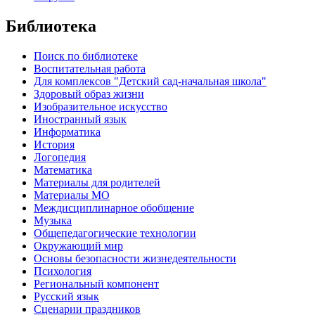
Библиотека
Поиск по библиотеке
Воспитательная работа
Для комплексов "Детский сад-начальная школа"
Здоровый образ жизни
Изобразительное искусство
Иностранный язык
Информатика
История
Логопедия
Математика
Материалы для родителей
Материалы МО
Междисциплинарное обобщение
Музыка
Общепедагогические технологии
Окружающий мир
Основы безопасности жизнедеятельности
Психология
Региональный компонент
Русский язык
Сценарии праздников