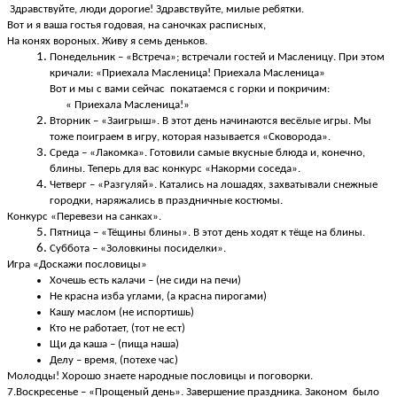
Здравствуйте, люди дорогие! Здравствуйте, милые ребятки.
Вот и я ваша гостья годовая, на саночках расписных,
На конях вороных. Живу я семь деньков.
Понедельник – «Встреча»; встречали гостей и Масленицу. При этом
кричали: «Приехала Масленица! Приехала Масленица»
Вот и мы с вами сейчас покатаемся с горки и покричим:
« Приехала Масленица!»
Вторник – «Заигрыш». В этот день начинаются весёлые игры. Мы
тоже поиграем в игру, которая называется «Сковорода».
Среда – «Лакомка». Готовили самые вкусные блюда и, конечно,
блины. Теперь для вас конкурс «Накорми соседа».
Четверг – «Разгуляй». Катались на лошадях, захватывали снежные
городки, наряжались в праздничные костюмы.
Конкурс «Перевези на санках».
Пятница – «Тёщины блины». В этот день ходят к тёще на блины.
Суббота – «Золовкины посиделки».
Игра «Доскажи пословицы»
Хочешь есть калачи – (не сиди на печи)
Не красна изба углами, (а красна пирогами)
Кашу маслом (не испортишь)
Кто не работает, (тот не ест)
Щи да каша – (пища наша)
Делу – время, (потехе час)
Молодцы! Хорошо знаете народные пословицы и поговорки.
7.Воскресенье – «Прощеный день». Завершение праздника. Законом было