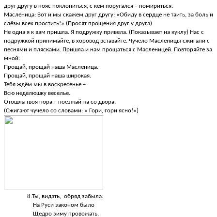
друг другу в пояс поклониться, с кем поругался – помириться.
Масленица: Вот и мы скажем друг другу: «Обиду в сердце не таить, за боль и
слёзы всех простить!» (Просят прощения друг у друга)
Не одна я к вам пришла. Я подружку привела. (Показывает на куклу) Нас с
подружкой принимайте, в хоровод вставайте. Чучело Масленицы сжигали с
песнями и плясками. Пришла и нам прощаться с Масленицей. Повторяйте за
мной:
Прощай, прощай наша Масленица.
Прощай, прощай наша широкая.
Тебя ждём мы в воскресенье –
Всю неделюшку веселье.
Отошла твоя пора – поезжай-ка со двора.
(Сжигают чучело со словами: « Гори, гори ясно!»)
8.Ты, видать, обряд забыла:
На Руси законом было
Щедро зиму провожать,