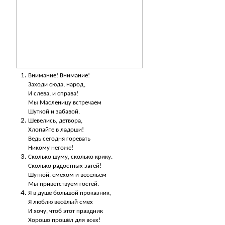
Внимание! Внимание!
Заходи сюда, народ,
И слева, и справа!
Мы Масленицу встречаем
Шуткой и забавой.
Шевелись, детвора,
Хлопайте в ладоши!
Ведь сегодня горевать
Никому негоже!
Сколько шуму, сколько крику.
Сколько радостных затей!
Шуткой, смехом и весельем
Мы приветствуем гостей.
Я в душе большой проказник,
Я люблю весёлый смех
И хочу, чтоб этот праздник
Хорошо прошёл для всех!