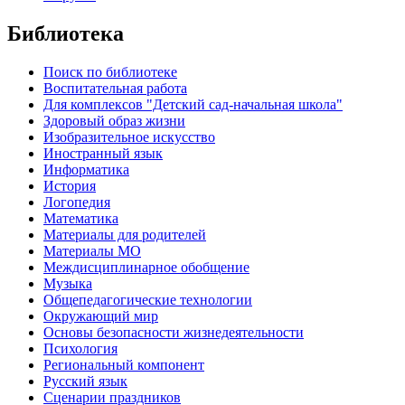
Библиотека
Поиск по библиотеке
Воспитательная работа
Для комплексов "Детский сад-начальная школа"
Здоровый образ жизни
Изобразительное искусство
Иностранный язык
Информатика
История
Логопедия
Математика
Материалы для родителей
Материалы МО
Междисциплинарное обобщение
Музыка
Общепедагогические технологии
Окружающий мир
Основы безопасности жизнедеятельности
Психология
Региональный компонент
Русский язык
Сценарии праздников