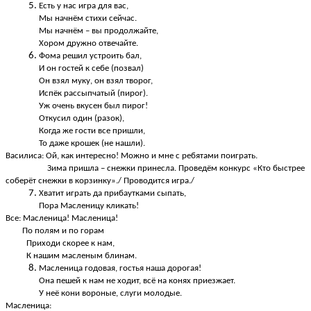
Есть у нас игра для вас,
Мы начнём стихи сейчас.
Мы начнём – вы продолжайте,
Хором дружно отвечайте.
Фома решил устроить бал,
И он гостей к себе (позвал)
Он взял муку, он взял творог,
Испёк рассыпчатый (пирог).
Уж очень вкусен был пирог!
Откусил один (разок),
Когда же гости все пришли,
То даже крошек (не нашли).
Василиса: Ой, как интересно! Можно и мне с ребятами поиграть.
Зима пришла – снежки принесла. Проведём конкурс «Кто быстрее
соберёт снежки в корзинку»./ Проводится игра./
Хватит играть да прибаутками сыпать,
Пора Масленицу кликать!
Все: Масленица! Масленица!
По полям и по горам
Приходи скорее к нам,
К нашим масленым блинам.
Масленица годовая, гостья наша дорогая!
Она пешей к нам не ходит, всё на конях приезжает.
У неё кони вороные, слуги молодые.
Масленица: