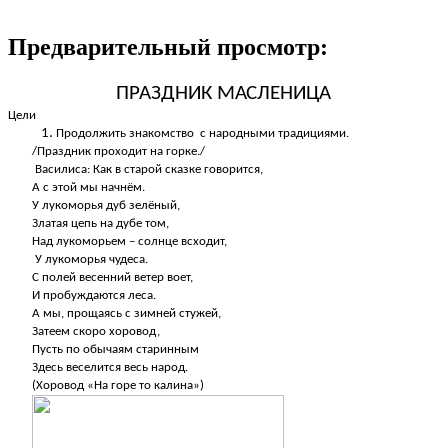
Предварительный просмотр:
ПРАЗДНИК МАСЛЕНИЦА
Цели
Продолжить знакомство с народными традициями.
/Праздник проходит на горке./
Василиса: Как в старой сказке говорится,
А с этой мы начнём.
У лукоморья дуб зелёный,
Златая цепь на дубе том,
Над лукоморьем – солнце всходит,
У лукоморья чудеса.
С полей весенний ветер воет,
И пробуждаются леса.
А мы, прощаясь с зимней стужей,
Затеем скоро хоровод,
Пусть по обычаям старинным
Здесь веселится весь народ.
(Хоровод «На горе то калина»)