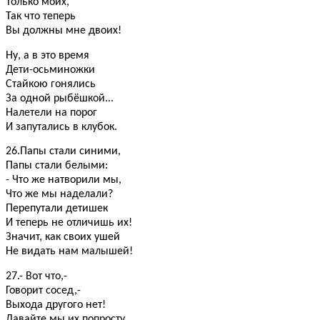
Только моих,
Так что теперь
Вы должны мне двоих!
Ну, а в это время
Дети-осьминожки
Стайкою гонялись
За одной рыбёшкой...
Налетели на порог
И запутались в клубок.
26.Папы стали синими,
Папы стали белыми:
- Что же натворили мы,
Что же мы наделали?
Перепутали детишек
И теперь не отличишь их!
Значит, как своих ушей
Не видать нам малышей!
27.- Вот что,-
Говорит сосед,-
Выхода другого нет!
Давайте мы их попросту