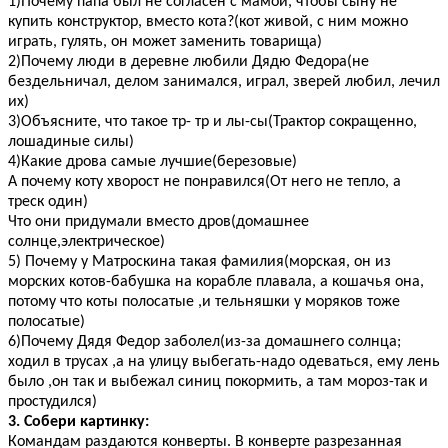
1)Почему папа был не согласен с мамой, чтобы сыну не
купить конструктор, вместо кота?(кот живой, с ним можно
играть, гулять, он может заменить товарища)
2)Почему люди в деревне любили Дядю Федора(не
бездельничал, делом занимался, играл, зверей любил, лечил
их)
3)Объясните, что такое тр- тр и лы-сы(Трактор сокращенно,
лошадиные силы)
4)Какие дрова самые лучшие(березовые)
А почему коту хворост не понравился(От него не тепло, а
треск один)
Что они придумали вместо дров(домашнее
солнце,электрическое)
5) Почему у Матроскина такая фамилия(морская, он из
морских котов-бабушка на корабле плавала, а кошачья она,
потому что коты полосатые ,и тельняшки у моряков тоже
полосатые)
6)Почему Дядя Федор заболел(из-за домашнего солнца;
ходил в трусах ,а на улицу выбегать-надо одеваться, ему лень
было ,он так и выбежал синиц покормить, а там мороз-так и
простудился)
3. Собери картинку:
Командам раздаются конверты. В конверте разрезанная