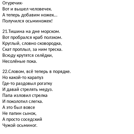
Огуречик-
Вот и вышел человечек.
А теперь добавим ножек...
Получился осьминожек!
21.Тишина на дне морском.
Вот пробрался краб ползком.
Круглый, словно сковородка,
Скат проплыл, за ним треска.
Всюду крутятся селёдки,
Несолёные пока.
22.Словом, всё теперь в порядке.
Но какой-то карапуз
Где-то раздовыл рогатку
И давай стрелять медуз.
Папа изловил стрелка
И поколотил слегка.
А это был вовсе
Не папин сынок,
А просто соседский
Чужой осьминог.