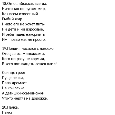
18.Он ошибся,как всегда.
Ничто так не пугает мир,
Как всем известный
Рыбий жир.
Никто его не хочет пить-
Ни дети и ни взрослые,
И ребятишек накормить
Им, право же, не просто.
19.Полдня носился с ложкою
Отец за осьминожками.
Кого ни разу не кормил,
В кого пятнадцать ложек влил!
Солнце греет
Пуще печки,
Папа дремлет
На крылечке,
А детишки-осьминожки
Что-то чертят на дорожке.
20.Палка,
Палка,