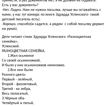
принести, а раз документов нет, я не должен ее отдавать.
Есть у вас документы?
-Нет. Ладно. Нам не нужна посылка, лучше вы оставайтесь с
нами, у нас тут конкурс по книге Эдуарда Успенского- такой
детский писатель есть).
-Хорошо, спасибо(и садится, а рядом с собой посылку держит
на руках).
Дети читают стихи Эдуарда Успенского «Разноцветная
семейка».
Успенский.
РАЗНОЦВЕТНАЯ СЕМЕЙКА.
1.Жил осьминог
Со своей осьминожкой,
И было у них осьминожков немножко.
2.Все они были
Разного цвета:
Первый - зелёный,
Второй - фиолетовый,
Третий - ка зебра,
Весь полосатый,
3.Чёрные оба-
Четвёртый и пятый,