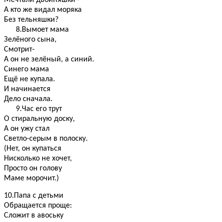
Мечтали двойняшки -
А кто же видал моряка
Без тельняшки?
8.Вымоет мама
Зелёного сына,
Смотрит-
А он не зелёный, а синий.
Синего мама
Ещё не купала.
И начинается
Дело сначала.
9.Час его трут
О стиральную доску,
А он ужу стал
Светло-серым в полоску.
(Нет, он купаться
Нисколько не хочет,
Просто он голову
Маме морочит.)
10.Папа с детьми
Обращается проще:
Сложит в авоську