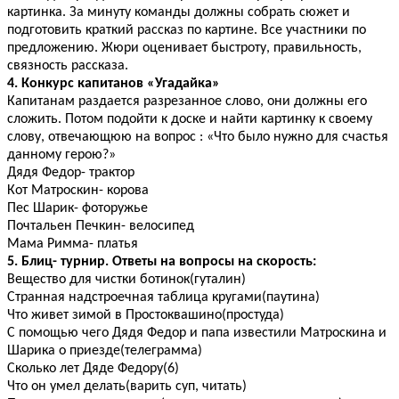
картинка. За минуту команды должны собрать сюжет и
подготовить краткий рассказ по картине. Все участники по
предложению. Жюри оценивает быстроту, правильность,
связность рассказа.
4. Конкурс капитанов «Угадайка»
Капитанам раздается разрезанное слово, они должны его
сложить. Потом подойти к доске и найти картинку к своему
слову, отвечающюю на вопрос : «Что было нужно для счастья
данному герою?»
Дядя Федор- трактор
Кот Матроскин- корова
Пес Шарик- фоторужье
Почтальен Печкин- велосипед
Мама Римма- платья
5. Блиц- турнир. Ответы на вопросы на скорость:
Вещество для чистки ботинок(гуталин)
Странная надстроечная таблица кругами(паутина)
Что живет зимой в Простоквашино(простуда)
С помощью чего Дядя Федор и папа известили Матроскина и
Шарика о приезде(телеграмма)
Сколько лет Дяде Федору(6)
Что он умел делать(варить суп, читать)