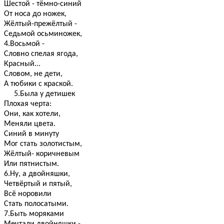
Шестой - тёмно-синий
От носа до ножек,
Жёлтый-прежёлтый -
Седьмой осьминожек,
4.Восьмой -
Словно спелая ягода,
Красный...
Словом, не дети,
А тюбики с краской.
5.Была у детишек
Плохая черта:
Они, как хотели,
Меняли цвета.
Синий в минуту
Мог стать золотистым,
Жёлтый- коричневым
Или пятнистым.
6.Ну, а двойняшки,
Четвёртый и пятый,
Всё норовили
Стать полосатыми.
7.Быть моряками