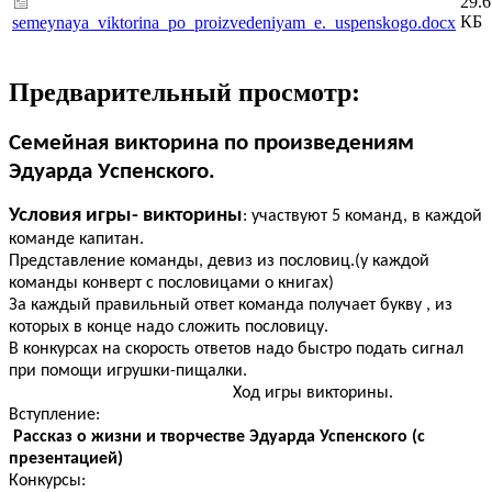
29.6
КБ
semeynaya_viktorina_po_proizvedeniyam_e._uspenskogo.docx
Предварительный просмотр:
Семейная викторина по произведениям
Эдуарда Успенского.
Условия игры- викторины
: участвуют 5 команд, в каждой
команде капитан.
Представление команды, девиз из пословиц.(у каждой
команды конверт с пословицами о книгах)
За каждый правильный ответ команда получает букву , из
которых в конце надо сложить пословицу.
В конкурсах на скорость ответов надо быстро подать сигнал
при помощи игрушки-пищалки.
Ход игры викторины.
Вступление:
Рассказ о жизни и творчестве Эдуарда Успенского (с
презентацией)
Конкурсы: