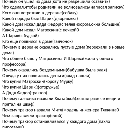
Почему он ушел из дома(кота не разрешили оставить)
Что сделал,чтобы родители не волновались(написал записку)
Кого они встретили в деревне(собаку)
Какой породы был Шарик(дворняжка)
Какой дом искал дядя Федор(с телевизором,окна большие)
Какой дом искал Матроскин(с печкой0
А Шарик(с будкой)
Кто еще появился в доме(галчонок)
Почему в дереане оказались пустые дома(переехали в новые
дома)
Что общее было у Матроскина И Шарика(жили у одного
профессора)
Почему оказались бездомными(бабушка была злая)
Откуда у них появились деньги(клад нашли)
Что купил Матроскин(корову Мурку)
Что купил Шарик(фоторужье)
А Дядя Федор(трактор)
Почему галчонка назвали Хватайкой(хватал разные вещи и
прятал на шкаф)
Почему трактор назвали Митя(модель инженера Тяпкина0
Чем заправляли трактор(едой)
Почему трактор останавливался у каждого дома(пахло
пирогами0