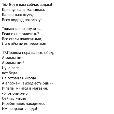
16.- Вот я вам сейчас задам!-
Крикнул папа малышам.-
Баловаться отучу,
Всех подряд поколочу!
Только как их отучить,
Если их не отличить?
Все стали полосатыми,
Ни в чём не виноватыми !
17.Пришла пора варить обед,
А мамы нет,
А мамы нет!
Ну, а папа -
вот беда-
Не готовил никогда!
А впрочем, выход есть один-
И папа мчится в магазин:
- Я рыбий жир
Сейчас куплю
И ребятишек накормлю.
Им понравится еда!