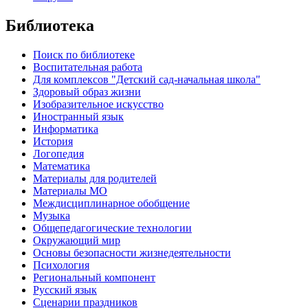
Библиотека
Поиск по библиотеке
Воспитательная работа
Для комплексов "Детский сад-начальная школа"
Здоровый образ жизни
Изобразительное искусство
Иностранный язык
Информатика
История
Логопедия
Математика
Материалы для родителей
Материалы МО
Междисциплинарное обобщение
Музыка
Общепедагогические технологии
Окружающий мир
Основы безопасности жизнедеятельности
Психология
Региональный компонент
Русский язык
Сценарии праздников