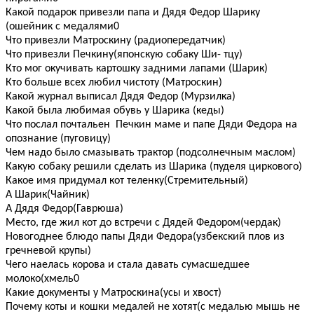
Какой подарок привезли папа и Дядя Федор Шарику
(ошейник с медалями0
Что привезли Матроскину (радиопередатчик)
Что привезли Печкину(японскую собаку Ши- тцу)
Кто мог окучивать картошку задними лапами (Шарик)
Кто больше всех любил чистоту (Матроскин)
Какой журнал выписал Дядя Федор (Мурзилка)
Какой была любимая обувь у Шарика (кеды)
Что послал почтальен Печкин маме и папе Дяди Федора на
опознание (пуговицу)
Чем надо было смазывать трактор (подсолнечным маслом)
Какую собаку решили сделать из Шарика (пуделя циркового)
Какое имя придумал кот теленку(Стремительный)
А Шарик(Чайник)
А Дядя Федор(Гаврюша)
Место, где жил кот до встречи с Дядей Федором(чердак)
Новогоднее блюдо папы Дяди Федора(узбекский плов из
гречневой крупы)
Чего наелась корова и стала давать сумасшедшее
молоко(хмель0
Какие документы у Матроскина(усы и хвост)
Почему коты и кошки медалей не хотят(с медалью мышь не