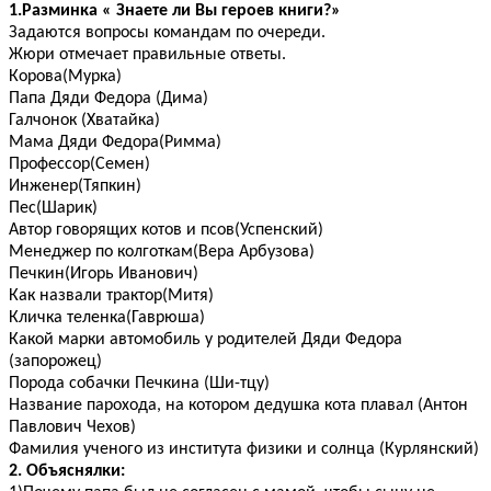
1.Разминка « Знаете ли Вы героев книги?»
Задаются вопросы командам по очереди.
Жюри отмечает правильные ответы.
Корова(Мурка)
Папа Дяди Федора (Дима)
Галчонок (Хватайка)
Мама Дяди Федора(Римма)
Профессор(Семен)
Инженер(Тяпкин)
Пес(Шарик)
Автор говорящих котов и псов(Успенский)
Менеджер по колготкам(Вера Арбузова)
Печкин(Игорь Иванович)
Как назвали трактор(Митя)
Кличка теленка(Гаврюша)
Какой марки автомобиль у родителей Дяди Федора
(запорожец)
Порода собачки Печкина (Ши-тцу)
Название парохода, на котором дедушка кота плавал (Антон
Павлович Чехов)
Фамилия ученого из института физики и солнца (Курлянский)
2. Объяснялки: