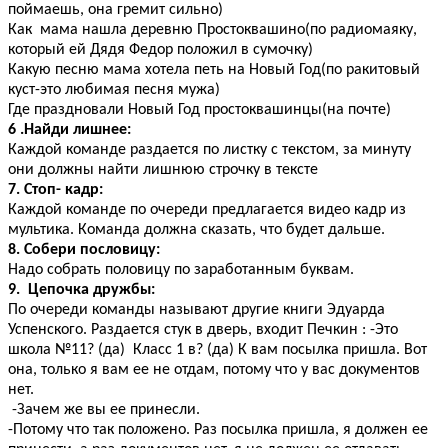
поймаешь, она гремит сильно)
Как мама нашла деревню Простоквашино(по радиомаяку,
который ей Дядя Федор положил в сумочку)
Какую песню мама хотела петь на Новый Год(по ракитовый
куст-это любимая песня мужа)
Где праздновали Новый Год простоквашинцы(на почте)
6 .Найди лишнее:
Каждой команде раздается по листку с текстом, за минуту
они должны найти лишнюю строчку в тексте
7. Стоп- кадр:
Каждой команде по очереди предлагается видео кадр из
мультика. Команда должна сказать, что будет дальше.
8. Собери пословицу:
Надо собрать половицу по заработанным буквам.
9. Цепочка дружбы:
По очереди команды называют другие книги Эдуарда
Успенского. Раздается стук в дверь, входит Печкин : -Это
школа №11? (да) Класс 1 в? (да) К вам посылка пришла. Вот
она, только я вам ее не отдам, потому что у вас документов
нет.
-Зачем же вы ее принесли.
-Потому что так положено. Раз посылка пришла, я должен ее