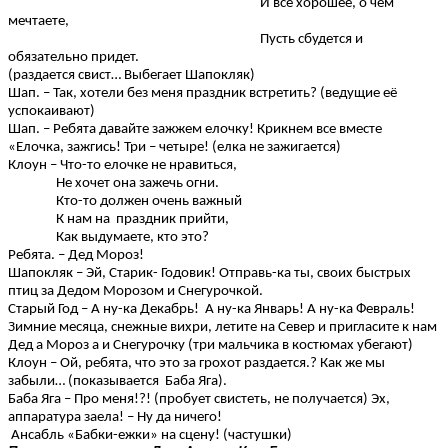
И все хорошее, о чем
мечтаете,
Пусть сбудется и
обязательно придет.
(раздается свист… Выбегает Шапокляк)
Шап. – Так, хотели без меня праздник встретить? (ведущие её
успокаивают)
Шап. – Ребята давайте зажжем елочку! Крикнем все вместе
«Елочка, зажгись! Три – четыре! (елка не зажигается)
Клоун – Что-то елочке не нравиться,
Не хочет она зажечь огни.
Кто-то должен очень важный
К нам на праздник прийти,
Как выдумаете, кто это?
Ребята. – Дед Мороз!
Шапокляк – Эй, Старик- Годовик! Отправь-ка ты, своих быстрых
птиц за Дедом Морозом и Снегурочкой.
Старый Год – А ну-ка Декабрь! А ну-ка Январь! А ну-ка Февраль!
Зимние месяца, снежные вихри, летите на Север и пригласите к нам
Дед а Мороз а и Снегурочку (три мальчика в костюмах убегают)
Клоун – Ой, ребята, что это за грохот раздается.? Как же мы
забыли… (показывается Баба Яга).
Баба Яга – Про меня!?! (пробует свистеть, не получается) Эх,
аппаратура заела! – Ну да ничего!
Ансабль «Бабки-ежки» на сцену! (частушки)