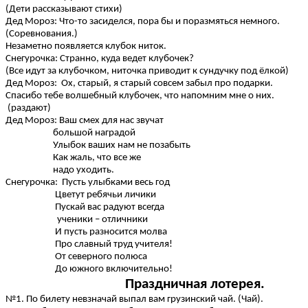
(Дети рассказывают стихи)
Дед Мороз: Что-то засиделся, пора бы и поразмяться немного.
(Соревнования.)
Незаметно появляется клубок ниток.
Снегурочка: Странно, куда ведет клубочек?
(Все идут за клубочком, ниточка приводит к сундучку под ёлкой)
Дед Мороз: Ох, старый, я старый совсем забыл про подарки.
Спасибо тебе волшебный клубочек, что напомним мне о них.
(раздают)
Дед Мороз: Ваш смех для нас звучат
большой наградой
Улыбок ваших нам не позабыть
Как жаль, что все же
надо уходить.
Снегурочка: Пусть улыбками весь год
Цветут ребячьи личики
Пускай вас радуют всегда
ученики – отличники
И пусть разносится молва
Про славный труд учителя!
От северного полюса
До южного включительно!
Праздничная лотерея.
№1. По билету невзначай выпал вам грузинский чай. (Чай).