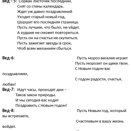
Вед – 5:
Сорван листочек последний,
Снят со стены календарь.
Ждет уж давно поздравлений
Уходит старый новый год,
Шуршит его последняя страница.
Пусть лучшее, что было, не уйдет,
А худшее не сможет повториться.
Пусть он на счастье не скупиться,
Пусть зажигает звезды в срок,
Чтоб всем желаниям сбыться.
Вед-6:
Пусть мороз веселее играет
Пусть морозит он щеки твои.
С Новым годом вас
поздравляем,
С годом радости, счастья,
любви!
Вед-7:
Идут часы, проходят дни –
Таков закон природы.
И мы сегодня вас ходит
Поздравить с Новым годом!
Вед-8:
Пусть Новым год, который
вы встречаете,
Счастливым в вашу жизнь
войдет.