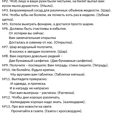
№2. Чтоб лицо и ваши руки были чистыми, на билет выпал вам
кусок мыла душистого. (Мыло).
№3. Безразмерный сосуд для различных объёмов жидкости. (Шар).
№4. Чтобы зубы не болели, их почисть хоть раз в неделю. (Зубная
щетка).
№5. Хотели выиграть фонарик, а достался просто шарик.
№6. Должны быть счастливы в избытке.
От лотереи вы сейчас:
Вам замечательная открытка
Досталась в сувенир от нас. (Открытка).
№7. Шар воздушный получите,
В космос к звездам полетите. (Шар).
№8. Вам сюрприз довольно редкий –
Две бумажный салфетки. (Две бумажные салфетки).
№9. Получите – поспешите: Вам тетрадь: стихи пишите. (Тетрадь).
№10. Не болейте, будьте крепки,
Мы вручаем вам таблетки. (Таблетки мятные).
№11. Выглядите прекрасно:
И одежда, и прическа.
И в награду не напрасно
Пал вам выигрыш – расческа. (Расческа).
№12. Чтобы дни хорошо различать,
Календарик хорошо надо знать. (календарик).
№13. Про все новости на свете
Прочитайте в газете. (Газета с кроссвордом).