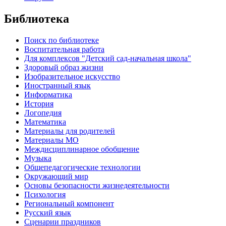
Библиотека
Поиск по библиотеке
Воспитательная работа
Для комплексов "Детский сад-начальная школа"
Здоровый образ жизни
Изобразительное искусство
Иностранный язык
Информатика
История
Логопедия
Математика
Материалы для родителей
Материалы МО
Междисциплинарное обобщение
Музыка
Общепедагогические технологии
Окружающий мир
Основы безопасности жизнедеятельности
Психология
Региональный компонент
Русский язык
Сценарии праздников