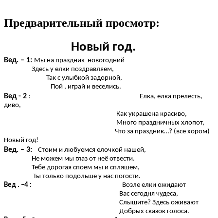
Предварительный просмотр:
Новый год.
Вед. – 1:
Мы на праздник новогодний
Здесь у елки поздравляем,
Так с улыбкой задорной,
Пой , играй и веселись.
Вед - 2
:
Елка, елка прелесть,
диво,
Как украшена красиво,
Много праздничных хлопот,
Что за праздник…? (все хором)
Новый год!
Вед. – 3:
Стоим и любуемся елочкой нашей,
Не можем мы глаз от неё отвести.
Тебе дорогая споем мы и спляшем,
Ты только подольше у нас погости.
Вед . –4 :
Возле елки ожидают
Вас сегодня чудеса,
Слышите? Здесь оживают
Добрых сказок голоса.