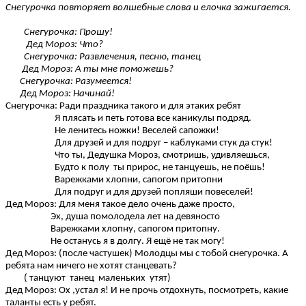
Снегурочка повторяет волшебные слова и елочка зажигается.
Снегурочка: Прошу!
Дед Мороз: Что?
Снегурочка: Развлечения, песню, танец
Дед Мороз: А ты мне поможешь?
Снегурочка: Разумеется!
Дед Мороз: Начинай!
Снегурочка: Ради праздника такого и для этаких ребят
Я плясать и петь готова все каникулы подряд.
Не ленитесь ножки! Веселей сапожки!
Для друзей и для подруг – каблуками стук да стук!
Что ты, Дедушка Мороз, смотришь, удивляешься,
Будто к полу ты прирос, не танцуешь, не поёшь!
Варежками хлопни, сапогом притопни
Для подруг и для друзей попляши повеселей!
Дед Мороз: Для меня такое дело очень даже просто,
Эх, душа помолодела лет на девяносто
Варежками хлопну, сапогом притопну.
Не останусь я в долгу. Я ещё не так могу!
Дед Мороз: (после частушек) Молодцы мы с тобой снегурочка. А
ребята нам ничего не хотят станцевать?
( танцуют танец маленьких утят)
Дед Мороз: Ох ,устал я! И не прочь отдохнуть, посмотреть, какие
таланты есть у ребят.