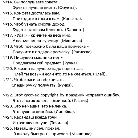
№14. Вы послушаете совета:
Фрукты лучшая диета . (Фрукты).
№15. Конфета досталась вам,
Приходите в гости к вам. (Конфета).
№16. Чтоб узнать смогли доход
Будет кстати вам блокнот. (Блокнот).
№17. «Ура!» - кричите на весь мир,
У вас машинка-сувенир. (Машинка)
№18. Чтоб прекрасно была ваша прическа –
Получите в подарок расческу. (Расческа).
№19. Пишущей машинки нет –
Предлагаем сей предмет. (Ручка).
№20. В жизни на лучшее надо надеяться,
Клей ты возьми если что-то не клеиться. (Клей).
№21. Чтоб красиво тебе писать,
Спеши ручку получать. (Ручка).
№22. Этот кусочек copyright-by-праздник исправит ошибку,
Этот ластик зовется резинкой. (Ластик).
№23. Это не чашка, это не лейка.
Это нужная линейка. (Линейка).
№24. Карандаш всегда точи
И точилку получи. (Точилка).
№25. На машину сел, поехал,
В школу быстро ты приехал. (Машинка).