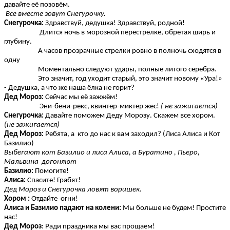
давайте её позовём.
Все вместе зовут Снегурочку.
Снегурочка:
Здравствуй, дедушка! Здравствуй, родной!
Длится ночь в морозной перестрелке, обретая ширь и
глубину.
А часов прозрачные стрелки ровно в полночь сходятся в
одну
Моментально следуют удары, полные литого серебра.
Это значит, год уходит старый, это значит новому «Ура!»
- Дедушка, а что же наша ёлка не горит?
Дед Мороз:
Сейчас мы её зажжём!
Эни-бени-рекс, квинтер-миктер жес!
( не зажигается)
Снегурочка:
Давайте поможем Деду Морозу. Скажем все хором.
(не зажигается)
Дед Мороз:
Ребята, а кто до нас к вам заходил? (Лиса Алиса и Кот
Базилио)
Выбегают кот Базилио и лиса Алиса, а Буратино , Пьеро,
Мальвина догоняют
Базилио:
Помогите!
Алиса:
Спасите! Грабят!
Дед Мороз и Снегурочка ловят воришек.
Хором :
Отдайте огни!
Алиса и Базилио падают на колени:
Мы больше не будем! Простите
нас!
Дед Мороз
: Ради праздника мы вас прощаем!