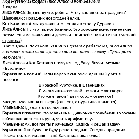
Под музыку выходят Лиса Алиса и Кот Базилио
1 сцена.
Лиса Алиса:
Здравствуйте, ребята! Что у вас здесь за праздник?
Шапокляк :
Праздник новогодней ёлки.
Кот Базилио:
А мы думали, что попали в страну Дураков.
Лиса Алиса:
Ну что ты, кот Базилио. Это хорошенькие, умненькие,
разумненькие мальчики и девочки. Поиграй с ними. (
Игра «Меткий
стрелок»)
В это время, пока кот Базилио играет с ребятами, Лиса Алиса
снимает с ёлки новогодние огни и вешает вывеску «Праздника
не будет».
Лиса Алиса и Кот Базилио прячутся под ёлку. Звучит музыка
«Буратино»
Буратино:
А вот и я! Папы Карло я сыночек, длинный у меня
носочек.
В красной курточке, в штанишках
Я мальчишка озорной, помогите же скорее
Кто же я такой?(дети хором отвечают)
Заходят Мальвина и Пьеро.(он поёт, а Буратино прячется)
Мальвина:
Где же этот мальчишка?
Буратино прячется
: Это Мальвина. Девчонка с голубыми волосами
сейчас заставит мыть руки, учить арифметику.
Мальвина:
Ах, вот где ты прячешься! Садись и решай задачу.
Буратино:
Я не буду, не буду решать задачи. Сегодня праздник.
Посмотри, как украшен зал! Какая красивая ёлка!