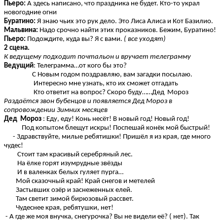
Пьеро:
А здесь написано, что праздника не будет. Кто-то украл
новогодние огни
Буратино:
Я знаю чьих это рук дело. Это Лиса Алиса и Кот Базилио.
Мальвина:
Надо срочно найти этих проказников. Бежим, Буратино!
Пьеро:
Подождите, куда вы? Я с вами.
( все уходят)
2 сцена.
К ведущему подходит почтальон и вручает телеграмму
Ведущий
: Телеграмма…от кого бы это?
С Новым годом поздравляю, вам загадки посылаю.
Интересно мне узнать, кто их сможет отгадать
Кто ответит на вопрос? Скоро буду……Дед Мороз
Раздаётся звон бубенцов и появляется Дед Мороз в
сопровождении Зимних месяцев
Дед Мороз
: Еду, еду! Конь несёт! В новый год! Новый год!
Под копытом блещут искры! Поспешай конёк мой быстрый!
- Здравствуйте, милые ребятишки! Пришёл я из края, где много
чудес!
Стоит там красивый серебряный лес.
На ёлке горят изумрудные звёзды
И в валенках белых гуляет пурга…
Мой сказочный край! Край снегов и метелей
Застывших озёр и заснеженных елей.
Там светит зимой бирюзовый рассвет.
Чудеснее края, ребятушки, нет!
- А где же моя внучка, снегурочка? Вы не видели её? ( нет). Так