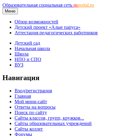
Образовательная социальная сеть
ns
portal.ru
Меню
Обзор возможностей
Детский проект «Алые паруса»
Аттестация педагогических работников
Детский сад
Начальная школа
Школа
НПО и СПО
ВУЗ
Навигация
Вход/регистрация
Главная
Мой мини-сайт
Ответы на вопросы
Поиск по сайту
Сайты классов, групп, кружков...
Сайты образовательных учреждений
Сайты коллег
Форумы