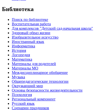
Библиотека
Поиск по библиотеке
Воспитательная работа
Для комплексов "Детский сад-начальная школа"
Здоровый образ жизни
Изобразительное искусство
Иностранный язык
Информатика
История
Логопедия
Математика
Материалы для родителей
Материалы МО
Междисциплинарное обобщение
Музыка
Общепедагогические технологии
Окружающий мир
Основы безопасности жизнедеятельности
Психология
Региональный компонент
Русский язык
Сценарии праздников