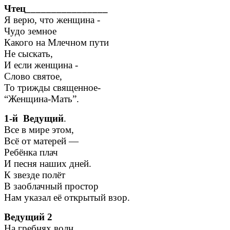
Чтец________________
Я верю, что женщина -
Чудо земное
Какого на Млечном пути
Не сыскать,
И если женщина -
Слово святое,
То трижды священное-
“Женщина-Мать”.
1-й Ведущий
.
Все в мире этом,
Всё от матерей —
Ребёнка плач
И песня наших дней.
К звезде полёт
В заоблачный простор
Нам указал её открытый взор.
Ведущий 2
На гребнях волн