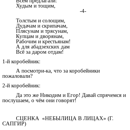
Всем предлагали:
Худым и тощим,
-4-
Толстым и солощим,
Дудачам и скрипачам,
Плясунам и трясунам,
Купцам и дворянам,
Рабочим и крестьянам!
А для абадзехских дам
Всё за даром отдам!
1-й коробейник:
А посмотри-ка, что за коробейники
пожаловали?
2-й коробейник:
Да это же Никодим и Егор! Давай спрячемся и
послушаем, о чём они говорят!
СЦЕНКА «НЕБЫЛИЦА В ЛИЦАХ» (Г.
САПГИР)