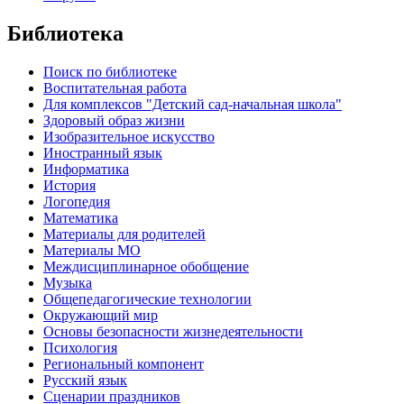
Библиотека
Поиск по библиотеке
Воспитательная работа
Для комплексов "Детский сад-начальная школа"
Здоровый образ жизни
Изобразительное искусство
Иностранный язык
Информатика
История
Логопедия
Математика
Материалы для родителей
Материалы МО
Междисциплинарное обобщение
Музыка
Общепедагогические технологии
Окружающий мир
Основы безопасности жизнедеятельности
Психология
Региональный компонент
Русский язык
Сценарии праздников