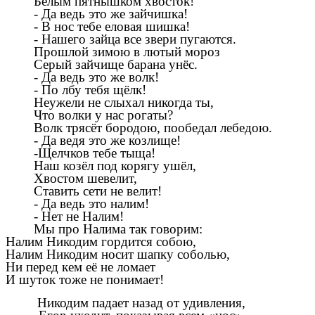
Белым пятнышком хвосток!
- Да ведь это же зайчишка!
- В нос тебе еловая шишка!
- Нашего зайца все звери пугаются.
Прошлой зимою в лютый мороз
Серый зайчище барана унёс.
- Да ведь это же волк!
- По лбу тебя щёлк!
Неужели не слыхал никогда ты,
Что волки у нас рогаты?
Волк трясёт бородою, пообедал лебедою.
- Да ведя это же козлище!
-Щелчков тебе тыща!
Наш козёл под корягу ушёл,
Хвостом шевелит,
Ставить сети не велит!
- Да ведь это налим!
- Нет не Налим!
Мы про Налима так говорим:
Налим Никодим гордится собою,
Налим Никодим носит шапку соболью,
Ни перед кем её не ломает
И шуток тоже не понимает!
Никодим падает назад от удивления,