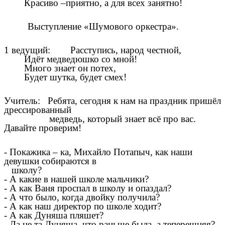
Красиво –приятно, а для всех занятно!
Выступление «Шумового оркестра».
1 ведущий: Расступись, народ честной,
Идёт медведюшко со мной!
Много знает он потех,
Будет шутка, будет смех!
Учитель: Ребята, сегодня к нам на праздник пришёл
дрессированный
медведь, который знает всё про вас.
Давайте проверим!
- Покажика – ка, Михайло Потапыч, как наши
девушки собираются в
школу?
- А какие в нашей школе мальчики?
- А как Ваня проспал в школу и опаздал?
- А что было, когда двойку получила?
- А как наш директор по школе ходит?
- А как Дуняша пляшет?
- Да не та Дуняша, что раньше была, а теперешняя?