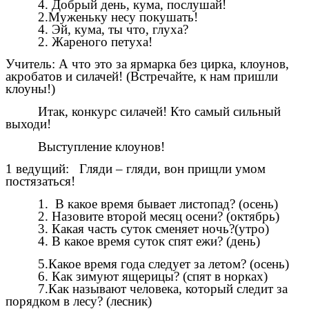
4. Добрый день, кума, послушай!
2.Муженьку несу покушать!
4. Эй, кума, ты что, глуха?
2. Жареного петуха!
Учитель: А что это за ярмарка без цирка, клоунов,
акробатов и силачей! (Встречайте, к нам пришли
клоуны!)
Итак, конкурс силачей! Кто самый сильный
выходи!
Выступление клоунов!
1 ведущий: Гляди – гляди, вон прищли умом
постязаться!
1. В какое время бывает листопад? (осень)
2. Назовите второй месяц осени? (октябрь)
3. Какая часть суток сменяет ночь?(утро)
4. В какое время суток спят ежи? (день)
5.Какое время года следует за летом? (осень)
6. Как зимуют ящерицы? (спят в норках)
7.Как называют человека, который следит за
порядком в лесу? (лесник)