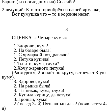
Барин: ( из последних сил) Спасибо!
2 ведущий: Кто что приобрёл на нашей ярмарке,
Вот кумушка что – то в корзине несёт.
-8-
СЦЕНКА « Четыре кумы»
1 Здорово, кума!
2. На базаре была!
1. С ярмаркой поздравляю!
2. Петуха купила!
1.Ты что, кума, глуха?
2.Хочу жареного петуха!
(Расходятся, 2-я идёт по кругу, встречает 3-ую
куму).
3. Здорово, кума!
2. На рынке была!
3. Ты никак, кума, глуха!
2. Купила курицу, да петуха!
3.Прощай, кума!
2.( вслед 3- й) Пять алтын дала! (появляется 4-
я)