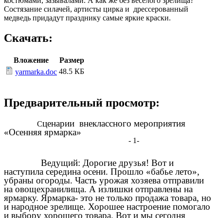
костюмами, зазывалами. А как же без весёлого зрелища?
Состязание силачей, артисты цирка и дрессерованный
медведь придадут празднику самые яркие краски.
Скачать:
Вложение
Размер
48.5 КБ
yarmarka.doc
Предварительный просмотр:
ценарии внеклассного мероприятия
С
«Осенняя ярмарка»
- 1-
Ведущий: Дорогие друзья! Вот и
наступила середина осени. Прошло «бабье лето»,
убраны огороды. Часть урожая хозяева отправили
на овощехранилища. А излишки отправлены на
ярмарку. Ярмарка- это не только продажа товара, но
и народное зрелище. Хорошее настроение помогало
и выбору хорошего товара. Вот и мы сегодня