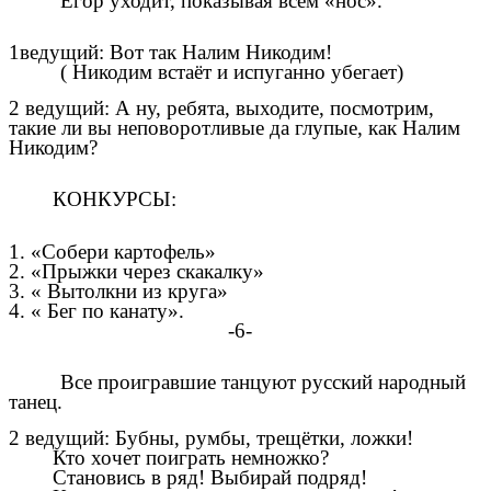
Егор уходит, показывая всем «нос».
1ведущий: Вот так Налим Никодим!
( Никодим встаёт и испуганно убегает)
2 ведущий: А ну, ребята, выходите, посмотрим,
такие ли вы неповоротливые да глупые, как Налим
Никодим?
КОНКУРСЫ:
1. «Собери картофель»
2. «Прыжки через скакалку»
3. « Вытолкни из круга»
4. « Бег по канату».
-6-
Все проигравшие танцуют русский народный
танец.
2 ведущий: Бубны, румбы, трещётки, ложки!
Кто хочет поиграть немножко?
Становись в ряд! Выбирай подряд!