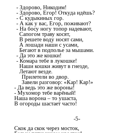
- Здорово, Никодим!
- Здорово, Егор! Откуда идёшь?
- С кудыкиных гор.
- А как у вас, Егор, поживают?
- На босу ногу топор надевают,
Сапогом траву косят,
В решете воду носят сами,
А лошади наши с усами,
Бегают в подполье за мышами.
- Да это же кошки!
- Комара тебе в лукошке!
Наши кошки живут в гнезде,
Летают везде.
Прилетели во двор.
Завели разговор: «Кар! Кар!»
- Да ведь это же вороны!
- Мухомор тебе варёный!
Наша ворона – то ушаста,
В огороды шастает часто!
-5-
Скок да скок через мосток,