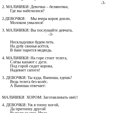
-3-
2. МАЛЬЧИКИ: Девочки – беляночки,
Где вы набелилися?
2.ДЕВОЧКИ: Мы вчера коров доили,
Молоком умылися!
3. МАЛЬЧИКИ: Вы послушайте девчата,
-3-
Нескладушки будем петь.
На дубу свинья асётся,
В бане парится медведь.
4. МАЛЬЧИКИ: На горе стоит телега,
Слёзы капают с дуги.
Под горой сидит корова,
Надевает сапоги!
3. ДЕВОЧКИ: Ты куда, Ванюша, едешь?
Ведь телега без колёс.
А Ванюша отвечает:
МАЛЬЧИКИ ХОРОМ: Заготавливать овёс!
4. ДЕВОЧКИ: Уж я топну ногой,
Да притопну другой
Выходи ко мне, Иван,