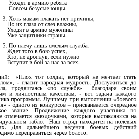
Уходят в армию ребята
Совсем безусые юнцы.
3. Хоть мамам плакать нет причины,
Но их глаза от слез влажны,
Уходят в армию мужчины
Уже защитники страны.
5. По плечу лишь смелым служба.
Ждет того в бою успех,
Кто, не дрогнув, если нужно
Вступит в бой за нас за всех.
ий: «Плох тот солдат, который не мечтает стать
алом», - гласит народная мудрость. Дослужиться до
ала, продвигаясь «по службе» благодаря своим
ым и личностным качествам, - вот задача каждого
ника программы. Лучшему при выполнении «боевого
ия» - одного из конкурсов – присваивается очередное
кое звание. Продвижение каждого участника по
е отмечается звездочками, которые выставляются на
идуальном табло. Наш отряд находится на полевых
ях. Для дальнейшего ведения боевых действий
одимо переправиться через болото.