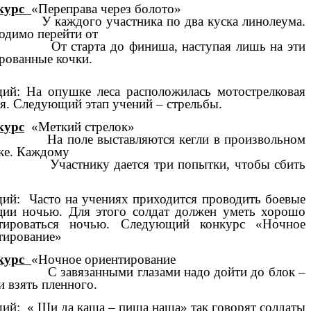
курс
«Переправа через болото»
ждого участника по два куска линолеума.
одимо перейти от
тарта до финиша, наступая лишь на эти
рованные кочки.
ий: На опушке леса расположилась мотострелковая
ея. Следующий этап учений – стрельбы.
курс
«Меткий стрелок»
оле выставляются кегли в произвольном
ке. Каждому
тнику дается три попытки, чтобы сбить
ий: Часто на учениях приходится проводить боевые
ции ночью. Для этого солдат должен уметь хорошо
тироваться ночью. Следующий конкурс «Ночное
тирование»
курс
«Ночное ориентирование
вязанными глазами надо дойти до блок –
и взять пленного.
ий: « Щи да каша – пища наша» так говорят солдаты