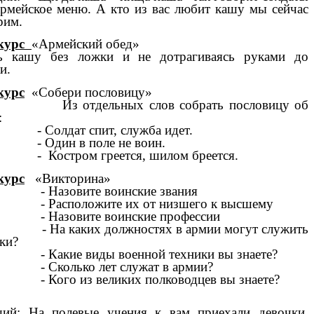
рмейское меню. А кто из вас любит кашу мы сейчас
рим.
курс
«Армейский обед»
ь кашу без ложки и не дотрагиваясь руками до
и.
курс
«Собери пословицу»
тдельных слов собрать пословицу об
:
лдат спит, служба идет.
дин в поле не воин.
стром греется, шилом бреется.
курс
«Викторина»
зовите воинские звания
сположите их от низшего к высшему
зовите воинские профессии
 каких должностях в армии могут служить
ки?
кие виды военной техники вы знаете?
олько лет служат в армии?
го из великих полководцев вы знаете?
ий: На полевые учения к вам приехали девочки,