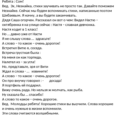
Ребята : Сом!
Вед. Эх, Незнайка, стихи заучивать не просто так. Давайте поможем
Незнайке. Сейчас мы будем вспоминать стихи, написанные поэтом
Шибаевым. Я начну, а вы будете заканчивать.
Дядя Саша огорчен. Рассказал он вот о чем: Видел Настю –
октябренка я на улице сейчас : Настя – славная девчонка.
Настя ходит в 1 класс!
Но … давно уже от Насти
Я не слышу слова … здрасьте!
А слово – то какое – очень дорогое!
Встретил Витю я, соседа.
Встреча грустная была :
На меня он как торпеда,
Налетел из – за угла!
Но, представьте, зря от Вити
Ждал я слова - … извините!
А слово – то какое – очень дорогое!
Он про внучку говорил : - досада!
Я портфель ей подарил.
Вижу очень рада. Но нельзя ж молчать, как рыба.
Ну сказала бы … спасибо!
А слово то какое – очень дорогое.
Вед. Молодцы ребята! Хорошие стихи вы выучили. Слова хорошие
и очень нужные в жизни вспомнили.
Эти слова считаются волшебными.