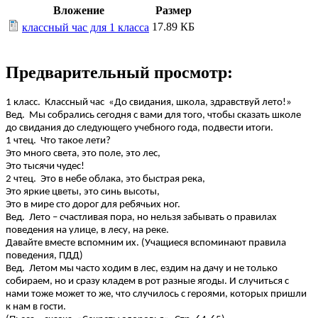
Вложение
Размер
17.89 КБ
классный час для 1 класса
Предварительный просмотр:
1 класс. Классный час «До свидания, школа, здравствуй лето!»
Вед. Мы собрались сегодня с вами для того, чтобы сказать школе
до свидания до следующего учебного года, подвести итоги.
1 чтец. Что такое лети?
Это много света, это поле, это лес,
Это тысячи чудес!
2 чтец. Это в небе облака, это быстрая река,
Это яркие цветы, это синь высоты,
Это в мире сто дорог для ребячьих ног.
Вед. Лето – счастливая пора, но нельзя забывать о правилах
поведения на улице, в лесу, на реке.
Давайте вместе вспомним их. (Учащиеся вспоминают правила
поведения, ПДД)
Вед. Летом мы часто ходим в лес, ездим на дачу и не только
собираем, но и сразу кладем в рот разные ягоды. И случиться с
нами тоже может то же, что случилось с героями, которых пришли
к нам в гости.