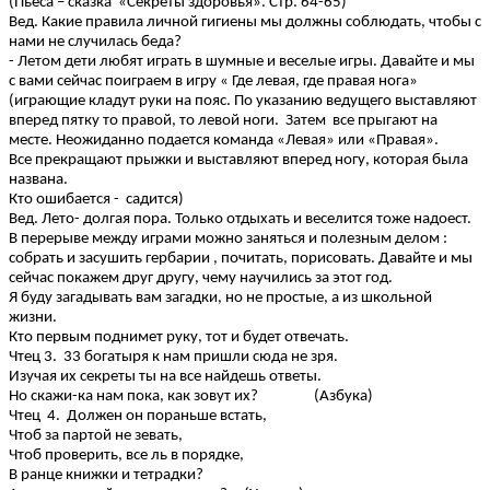
(Пьеса – сказка «Секреты здоровья». Стр. 64-65)
Вед. Какие правила личной гигиены мы должны соблюдать, чтобы с
нами не случилась беда?
- Летом дети любят играть в шумные и веселые игры. Давайте и мы
с вами сейчас поиграем в игру « Где левая, где правая нога»
(играющие кладут руки на пояс. По указанию ведущего выставляют
вперед пятку то правой, то левой ноги. Затем все прыгают на
месте. Неожиданно подается команда «Левая» или «Правая».
Все прекращают прыжки и выставляют вперед ногу, которая была
названа.
Кто ошибается - садится)
Вед. Лето- долгая пора. Только отдыхать и веселится тоже надоест.
В перерыве между играми можно заняться и полезным делом :
собрать и засушить гербарии , почитать, порисовать. Давайте и мы
сейчас покажем друг другу, чему научились за этот год.
Я буду загадывать вам загадки, но не простые, а из школьной
жизни.
Кто первым поднимет руку, тот и будет отвечать.
Чтец 3. 33 богатыря к нам пришли сюда не зря.
Изучая их секреты ты на все найдешь ответы.
Но скажи-ка нам пока, как зовут их? (Азбука)
Чтец 4. Должен он пораньше встать,
Чтоб за партой не зевать,
Чтоб проверить, все ль в порядке,
В ранце книжки и тетрадки?