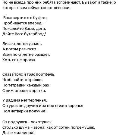
Но не всегда про них ребята вспоминают. Бывают и такие, о
которых вам сейчас споют девочки.
Вася вертится в буфете,
Пробивается вперед –
Пожалейте Васю, дети,
Дайте Васе бутерброд!
Лиза сплетни узнает,
А потом разносит.
Всем по сплетне раздает,
Хоть ее не просят.
Слава тряс и тряс портфель,
Чтоб найти тетрадки,
Но тетрадки каждый раз
С ним играли в прятки.
У Вадима нет терпенья,
Он урок не доучил и за пол стихотворенья
Пол четверки получил!
От подружек – хохотушек
Столько шума – звона, как от сотни погремушек,
Даже миллиона!