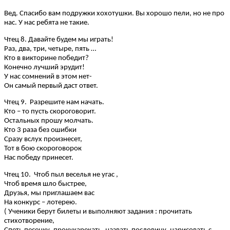
Вед. Спасибо вам подружки хохотушки. Вы хорошо пели, но не про
нас. У нас ребята не такие.
Чтец 8. Давайте будем мы играть!
Раз, два, три, четыре, пять …
Кто в викторине победит?
Конечно лучший эрудит!
У нас сомнений в этом нет-
Он самый первый даст ответ.
Чтец 9. Разрешите нам начать.
Кто – то пусть скороговорит.
Остальных прошу молчать.
Кто 3 раза без ошибки
Сразу вслух произнесет,
Тот в бою скороговорок
Нас победу принесет.
Чтец 10. Чтоб пыл веселья не угас ,
Чтоб время шло быстрее,
Друзья, мы приглашаем вас
На конкурс – лотерею.
( Ученики берут билеты и выполняют задания : прочитать
стихотворение,