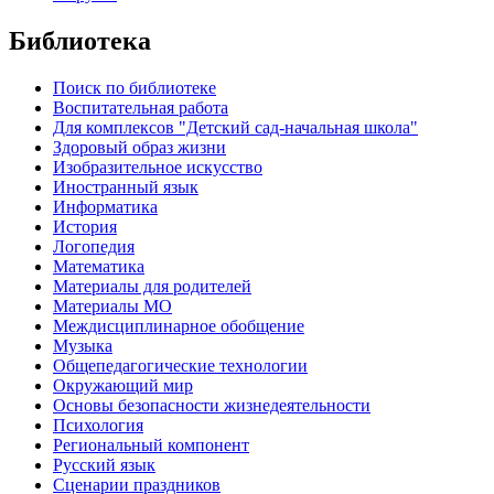
Библиотека
Поиск по библиотеке
Воспитательная работа
Для комплексов "Детский сад-начальная школа"
Здоровый образ жизни
Изобразительное искусство
Иностранный язык
Информатика
История
Логопедия
Математика
Материалы для родителей
Материалы МО
Междисциплинарное обобщение
Музыка
Общепедагогические технологии
Окружающий мир
Основы безопасности жизнедеятельности
Психология
Региональный компонент
Русский язык
Сценарии праздников