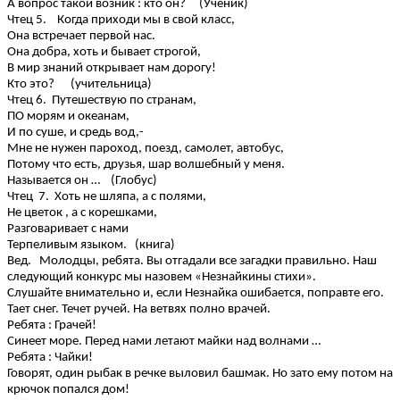
А вопрос такой возник : кто он? (Ученик)
Чтец 5. Когда приходи мы в свой класс,
Она встречает первой нас.
Она добра, хоть и бывает строгой,
В мир знаний открывает нам дорогу!
Кто это? (учительница)
Чтец 6. Путешествую по странам,
ПО морям и океанам,
И по суше, и средь вод,-
Мне не нужен пароход, поезд, самолет, автобус,
Потому что есть, друзья, шар волшебный у меня.
Называется он … (Глобус)
Чтец 7. Хоть не шляпа, а с полями,
Не цветок , а с корешками,
Разговаривает с нами
Терпеливым языком. (книга)
Вед. Молодцы, ребята. Вы отгадали все загадки правильно. Наш
следующий конкурс мы назовем «Незнайкины стихи».
Слушайте внимательно и, если Незнайка ошибается, поправте его.
Тает снег. Течет ручей. На ветвях полно врачей.
Ребята : Грачей!
Синеет море. Перед нами летают майки над волнами …
Ребята : Чайки!
Говорят, один рыбак в речке выловил башмак. Но зато ему потом на
крючок попался дом!