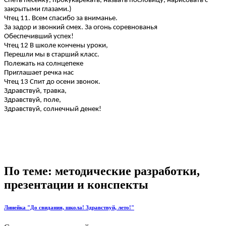
Спеть песенку, прокукарекать, назвать пословицу, нарисовать с
закрытыми глазами.)
Чтец 11. Всем спасибо за вниманье.
За задор и звонкий смех. За огонь соревнованья
Обеспечивший успех!
Чтец 12 В школе кончены уроки,
Перешли мы в старший класс.
Полежать на солнцепеке
Приглашает речка нас
Чтец 13 Спит до осени звонок.
Здравствуй, травка,
Здравствуй, поле,
Здравствуй, солнечный денек!
По теме: методические разработки,
презентации и конспекты
Линейка "До свидания, школа! Здравствуй, лето!"