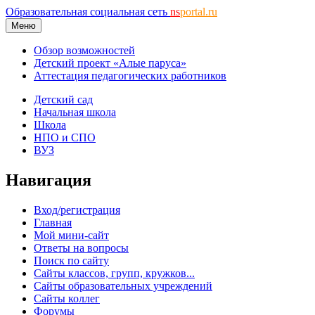
Образовательная социальная сеть
ns
portal.ru
Меню
Обзор возможностей
Детский проект «Алые паруса»
Аттестация педагогических работников
Детский сад
Начальная школа
Школа
НПО и СПО
ВУЗ
Навигация
Вход/регистрация
Главная
Мой мини-сайт
Ответы на вопросы
Поиск по сайту
Сайты классов, групп, кружков...
Сайты образовательных учреждений
Сайты коллег
Форумы