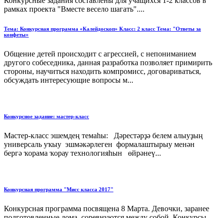
Конкурсные задания составлены для учащихся 1-2 классов в
рамках проекта "Вместе весело шагать"....
Тема: Конкурсная программа «Калейдоскоп» Класс: 2 класс Тема: "Ответы за
конфеты»
Общение детей происходит с агрессией, с непониманием
другого собеседника, данная разработка позволяет примирить
стороны, научиться находить компромисс, договариваться,
обсуждать интересующие вопросы м...
Конкурсное задание: мастер-класс
Мастер-класс эшемдең темаһы: Дәрестәрҙә белем алыуҙың
универсаль уҡыу эшмәкәрлеген формалаштырыу менән
бергә ҡорама ҡорау технологияһын өйрәнеү...
Конкурсная программа "Мисс класса 2017"
Конкурсная программа посвящена 8 Марта. Девочки, заранее
подготовленные дома, соревнуются между собой. Конкурсы