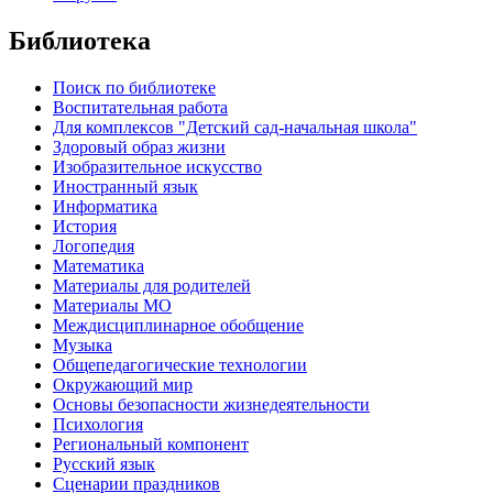
Библиотека
Поиск по библиотеке
Воспитательная работа
Для комплексов "Детский сад-начальная школа"
Здоровый образ жизни
Изобразительное искусство
Иностранный язык
Информатика
История
Логопедия
Математика
Материалы для родителей
Материалы МО
Междисциплинарное обобщение
Музыка
Общепедагогические технологии
Окружающий мир
Основы безопасности жизнедеятельности
Психология
Региональный компонент
Русский язык
Сценарии праздников