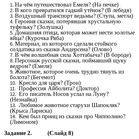
На чём путешествовал Емеля? (На печке)
В кого превратился гадкий утёнок? (В лебедя)
Воздушный транспорт ведьмы? (Ступа, метла)
Героиня сказки, потерявшая хрустальную
туфельку? (Золушка)
Домашняя птица, которая может нести золотые
яйца? (Курочка Ряба)
Материал, из которого сделали стойкого
солдатика из сказки Андерсена? (Олово)
В чём волшебная сила Хоттабыча? (В бороде)
Персонаж русской сказки, поймавший щуку
ведром? (Емеля)
Животное, которое очень трудно тянуть из
болота? (Бегемот)
Кресло для царя? (Трон)
Профессия Айболита? (Доктор)
Его писатель Носов услал на Луну?
(Незнайка)
Любимое животное старухи Шапокляк?
(Крыса Лариска)
Кем был принц из сказки про Чипполино?
(Лимоном)
Задание 2.
(Слайд 8)