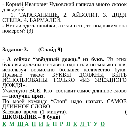
-
Корней Иванович Чуковский написал много сказок
для детей:
1. ТАРАКАНИЩЕ, 2. АЙБОЛИТ, 3. ДЯДЯ
СТЕПА. 4. БАРМАЛЕЙ.
- Нет ли здесь ошибки, а если есть, то под каким она
номером? (3)
Задание 3. (Слайд 9)
- А сейчас “звёздный дождь” из букв.
Из этих
букв вы должны составить одно или несколько слов,
используя возможно большее количество букв.
Правило такое: БУКВЫ ДОЛЖНЫ БЫТЬ
ИСПОЛЬЗОВАНЫ ТОЛЬКО «ИЗ ЗВЁЗДНОГО
ДОЖДЯ».
Участвуют ВСЕ. Кто составит самое длинное слово
—
получит приз.
По моей команде “Стоп” надо назвать САМОЕ
ДЛИННОЕ СЛОВО.
Засекаю время (1 минута).
(
ШКОЛЬНИК – 8 букв)
К
М
Ш
А
Н
И
Ь
П Р Я
К
Л
Т У
О