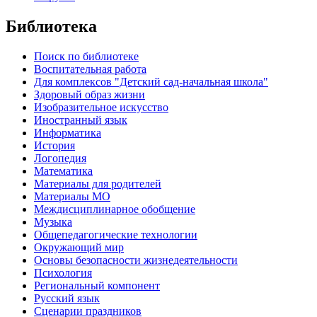
Библиотека
Поиск по библиотеке
Воспитательная работа
Для комплексов "Детский сад-начальная школа"
Здоровый образ жизни
Изобразительное искусство
Иностранный язык
Информатика
История
Логопедия
Математика
Материалы для родителей
Материалы МО
Междисциплинарное обобщение
Музыка
Общепедагогические технологии
Окружающий мир
Основы безопасности жизнедеятельности
Психология
Региональный компонент
Русский язык
Сценарии праздников