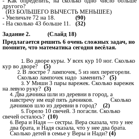
- Как определить, на сколько одно число больше
другого?
(ИЗ БОЛЬШЕГО ВЫЧЕСТЬ МЕНЬШЕЕ)
- Увеличьте 72 на 18.
(90)
- На сколько 43 больше 11.
(32)
Задание 2. (Слайд 18)
Предлагается решить 6 очень сложных задач, но
помните, что математика сегодня весёлая.
Во дворе куры. У всех кур 10 ног. Сколько
кур во дворе?
(5)
В люстре 7 лампочек, 5 из них перегорели.
Сколько лампочек надо заменить?
(5)
У Миши 3 пары варежек. Сколько варежек
на левую руку?
(3)
Два дачника шли из деревни в город, а
навстречу им ещё пять дачников. Сколько
дачников шло из деревни в город?
(2)
Горело 10 свечей. 3 погасли. Сколько
свечей осталось?
(10)
Вера и Надя — сестры. Вера сказала, что у нее
два брата, и Надя сказала, что у нее два брата.
Сколько детей в семье у Веры и Нади?
(4)