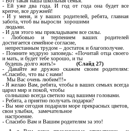
- Вот такая наша школьная семья.
- Ей уже два года. И год от года она будет все
крепче, все дружней!
- И у меня, и у ваших родителей, ребята, главная
забота, чтоб вы выросли хорошими
людьми.
- И для этого мы прикладываем все силы.
- Любовью и терпением ваших родителей
достигается семейное согласие,
непрестанным трудом – достаток и благополучие.
- Помните мудрую заповедь: «Почитай отца своего
и мать, и будет тебе хорошо, и ты
будешь долго жить!»
(Слайд 27)
- Давайте же дружно скажем своим родителям:
«Спасибо, что вы с нами!
Мы Вас очень любим!!!»
- Я желаю Вам, ребята, чтобы в ваших семьях всегда
царил мир и покой, чтобы
солнышко всегда светило над вашими головами.
- Ребята, а приятно получать подарки?
- Вы мне сегодня подарили море прекрасных цветов,
свои улыбки, замечательное
настроение.
- Спасибо Вам и Вашим родителям за это!