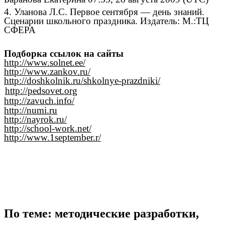
4.
Уланова Л.С.
Первое сентября — день знаний.
Сценарии школьного праздника.
Издатель: М.:ТЦ
СФЕРА
Подборка ссылок на сайты
http://www.solnet.ee/
http://www.zankov.ru/
http://doshkolnik.ru/shkolnye-prazdniki/
http://pedsovet.org
http://zavuch.info/
http://numi.ru
http://nayrok.ru/
http://school-work.net/
http://www.1september.r/
По теме: методические разработки,