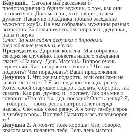
Ведущий..
Сегодня мы расскажем о
предпраздничных буднях мужчин, о том, как они
готовятся ко Дню матери , что говорят, о чем
думают. Накануне праздника прошло заседание
мужского клуба. На нем собрались мужчины разных
возрастов. За большим столом собрались дедушки ,
папы и внуки.
Стол. За ним сидят дедушки с бородами
(переодетые ученики), внуки..
Председатель.
Дорогие коллеги! Мы собрались
сегодня не случайно. Повестка нашего заседания
гласит: «На носу День Матери!» Вопрос очень
серьезный. Как поздравить женщин ? Что им
подарить? Чем порадовать? Ваши предложения.
Дедушка 1.
Что же им подарить, если они сами не
знают, чего хотят? Я вот недавно посадил репку.
Хотел своей старушке подарок сделать, сюрприз, так
сказать. Как раз, думаю, и поспеет. Так она мне и
говорит: «Что это ты, дед, посадил? Опять репку? Я,
– говорит, – твоих репок на триста лет вперед
наелась. Сам ешь свою репку. А я хочу гамбургеров
и чизбургеров». Вот так! Насмотрелась телевизоров-
то!
Дедушка 2.
А моя-то тоже хороша! Что, говорю,
красота моя, подарить тебе. Ведь день матери