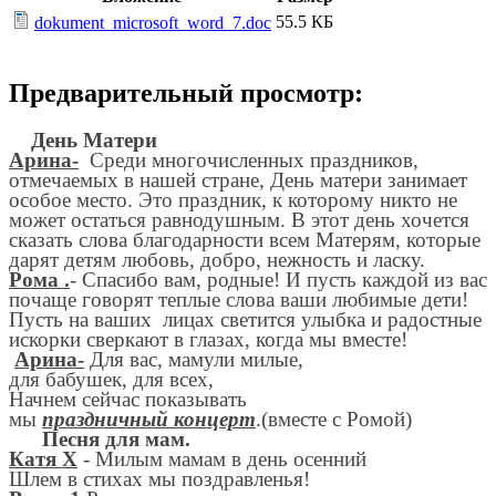
55.5 КБ
dokument_microsoft_word_7.doc
Предварительный просмотр:
День Матери
Арина-
Среди многочисленных праздников,
отмечаемых в нашей стране, День матери занимает
особое место. Это праздник, к которому никто не
может остаться равнодушным. В этот день хочется
сказать слова благодарности всем Матерям, которые
дарят детям любовь, добро, нежность и ласку.
Рома .
- Спасибо вам, родные! И пусть каждой из вас
почаще говорят теплые слова ваши любимые дети!
Пусть на ваших лицах светится улыбка и радостные
искорки сверкают в глазах, когда мы вместе!
Арина-
Для вас, мамули милые,
для бабушек, для всех,
Начнем сейчас показывать
мы
праздничный концерт
.(вместе с Ромой)
Песня для мам.
Катя Х
- Милым мамам в день осенний
Шлем в стихах мы поздравленья!