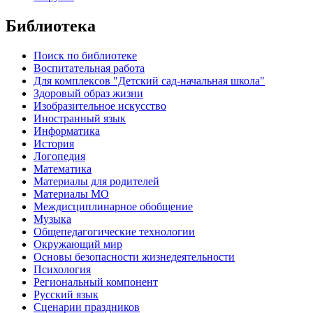
Библиотека
Поиск по библиотеке
Воспитательная работа
Для комплексов "Детский сад-начальная школа"
Здоровый образ жизни
Изобразительное искусство
Иностранный язык
Информатика
История
Логопедия
Математика
Материалы для родителей
Материалы МО
Междисциплинарное обобщение
Музыка
Общепедагогические технологии
Окружающий мир
Основы безопасности жизнедеятельности
Психология
Региональный компонент
Русский язык
Сценарии праздников