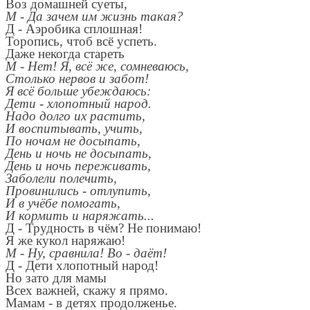
Воз домашней суеты,
М - Да зачем им жизнь такая?
Д - Аэробика сплошная!
Торопись, чтоб всё успеть.
Даже некогда стареть
М - Нет! Я, всё же, сомневаюсь,
Столько нервов и забот!
Я всё больше убеждаюсь:
Дети - хлопотный народ.
Надо долго их растить,
И воспитывать, учить,
По ночам не досыпать,
День и ночь не досыпать,
День и ночь переживать,
Заболели полечить,
Провинились - отлупить,
И в учёбе помогать,
И кормить и наряжать...
Д - Трудность в чём? Не понимаю!
Я же кукол наряжаю!
М - Ну, сравнила! Во - даёт!
Д - Дети хлопотный народ!
Но зато для мамы
Всех важней, скажу я прямо.
Мамам - в детях продолженье.