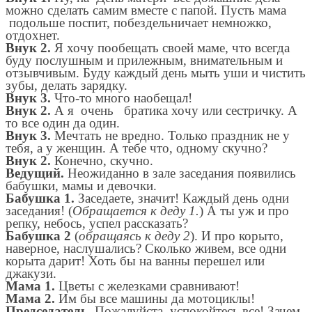
можно сделать самим вместе с папой. Пусть мама
подольше поспит, побездельничает немножко,
отдохнет.
Внук 2.
Я хочу пообещать своей маме, что всегда
буду послушным и прилежным, внимательным и
отзывчивым. Буду каждый день мыть уши и чистить
зубы, делать зарядку.
Внук 3.
Что-то много наобещал!
Внук 2.
А я очень братика хочу или сестричку. А
то все один да один.
Внук 3.
Мечтать не вредно. Только праздник не у
тебя, а у женщин. А тебе что, одному скучно?
Внук 2.
Конечно, скучно.
Ведущий.
Неожиданно в зале заседания появились
бабушки, мамы и девочки.
Бабушка 1.
Заседаете, значит! Каждый день одни
заседания! (
Обращается к деду 1.
) А ты уж и про
репку, небось, успел рассказать?
Бабушка 2
(
обращаясь к деду 2
). И про корыто,
наверное, наслушались? Сколько живем, все одни
корыта дарит! Хоть бы на ванны перешел или
джакузи.
Мама 1.
Цветы с железками сравнивают!
Мама 2.
Им бы все машины да мотоциклы!
Председатель.
Пожалуйста, успокойтесь все! Зачем