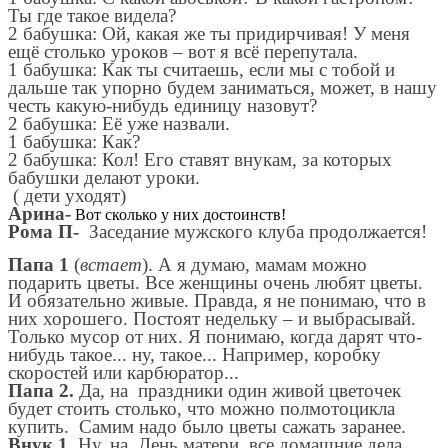
Ты где такое видела?
2 бабушка: Ой, какая же ты придирчивая! У меня
ещё столько уроков – вот я всё перепутала.
1 бабушка: Как ты считаешь, если мы с тобой и
дальше так упорно будем заниматься, может, в нашу
честь какую-нибудь единицу назовут?
2 бабушка: Её уже назвали.
1 бабушка: Как?
2 бабушка: Кол! Его ставят внукам, за которых
бабушки делают уроки.
( дети уходят)
Арина-
Вот сколько у них достоинств!
Рома П-
Заседание мужского клуба продолжается!
Папа 1
(
встает
). А я думаю, мамам можно
подарить цветы. Все женщины очень любят цветы.
И обязательно живые. Правда, я не понимаю, что в
них хорошего. Постоят недельку – и выбрасывай.
Только мусор от них. Я понимаю, когда дарят что-
нибудь такое... ну, такое... Например, коробку
скоростей или карбюратор...
Папа 2.
Да, на праздники один живой цветочек
будет стоить столько, что можно полмотоцикла
купить. Самим надо было цветы сажать заранее.
Внук 1.
Ну, на День матери все домашние дела