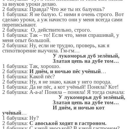
за внуков уроки делаю.
2 бабушка: Правда? Что же ты их балуешь?
1 бабушка: Я не балую. С ними я очень строго. Вот
сделаю уроки, а уж начисто они у меня всегда сами
переписывают.
2 бабушка: О, действительно, строго.
1 бабушка: Так – то! Если что, меня спрашивай, у
меня опыт большой.
2 бабушка: Ну, если не трудно, проверь, как я
стихотворение выучила. Гм-гм…
У лукоморья дуб зелёный,
Златая цепь на дубе том…
1 бабушка: Так, хорошо.
2 бабушка:
И днём, и ночью пёс учёный
…
1 бабушка: Какой пёс?
2 бабушка: Ну, я не знаю, какая у него порода.
1 бабушка: Да не пёс, а кот учёный! Поняла? Кот!
2 бабушка: А-а-а! Поняла – поняла! Я тогда сначала:
У лукоморья дуб зелёный,
Златая цепь на дубе том…
И днём, и ночью кот
учёный
…
1 бабушка: Ну?
2 бабушка:
С авоськой ходит в гастроном.
1 бабушка: С какой авоськой? В какой гастроном?