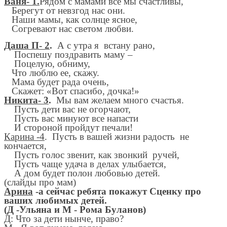
Ваня- 1.
Рядом с мамами все мы счастливы,
Берегут от невзгод нас они.
Наши мамы, как солнце ясное,
Согревают нас светом любви.
Даша П- 2
.
А с утра я встану рано,
Поспешу поздравить маму –
Поцелую, обниму,
Что люблю ее, скажу.
Мама будет рада очень,
Скажет: «Вот спасибо, дочка!»
Никита- 3
.
Мы вам желаем много счастья.
Пусть дети вас не огорчают,
Пусть вас минуют все напасти
И стороной пройдут печали!
Карина -4
. Пусть в вашей жизни радость не
кончается,
Пусть голос звенит, как звонкий ручей,
Пусть чаще удача в делах улыбается,
А дом будет полон любовью детей.
(слайды про мам)
Арина
-а сейчас ребята покажут Сценку про
ваших любимых детей.
(Д -Ульяна и М - Рома Буланов)
Д: Что за дети нынче, право?