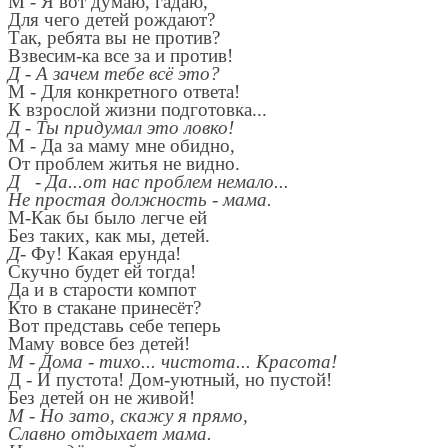
М - Я вот думаю, гадаю,
Для чего детей рождают?
Так, ребята вы не против?
Взвесим-ка все за и против!
Д - А зачем тебе всё это?
М - Для конкретного ответа!
К взрослой жизни подготовка...
Д - Ты придумал это ловко!
М - Да за маму мне обидно,
От проблем житья не видно.
Д - Да...от нас проблем немало...
Не простая должность - мама.
М
-
Как бы было легче ей
Без таких, как мы, детей.
Д-
Фу! Какая ерунда!
Скучно будет ей тогда!
Да и в старости компот
Кто в стакане принесёт?
Вот представь себе теперь
Маму вовсе без детей!
М - Дома - тихо... чистота... Красота!
Д - И пустота! Дом-уютный, но пустой!
Без детей он не живой!
М - Но зато, скажу я прямо,
Славно отдыхает мама.