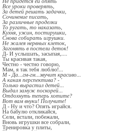
Не придётся ей опять
Все уроки проверять,
За детей решать задачки,
Сочинение писать,
За различные проделки
То ругать, то наказать,
Кухня, ужин, постирушки,
Снова собирать игрушки.
Не жалея нервных клеток,
Загонять в постели деток!
Д- И услышать, засыпая,....
Ты красивая такая,
Честно - честно говорю,
Мам, я так тебя люблю!...
М - Да...гм-гм...звучит красиво...
А какая перспектива? - '
Только вырастил детей...
Выдал замуж поскорей...
Отдохнуть теперь хотите?
Вот вам внуки! Получите!
Д - Ну и что? Опять играйся.
На бабулю откликайся,
Сели, встали, побежали,
Вновь игрушки все собрали,
Тренировка у плиты,