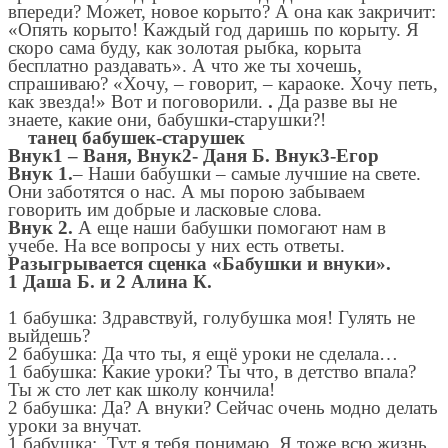
впереди? Может, новое корыто? А она как закричит:
«Опять корыто! Каждый год даришь по корыту. Я
скоро сама буду, как золотая рыбка, корыта
бесплатно раздавать». А что же ты хочешь,
спрашиваю? «Хочу, – говорит, – караоке. Хочу петь,
как звезда!» Вот и поговорили.
.
Да разве вы не
знаете, какие они, бабушки-старушки?!
танец бабушек-старушек
Внук1 – Ваня, Внук2- Даня Б. Внук3-Егор
Внук 1.
– Наши бабушки – самые лучшие на свете.
Они заботятся о нас. А мы порою забываем
говорить им добрые и ласковые слова.
Внук 2.
А еще наши бабушки помогают нам в
учебе. На все вопросы у них есть ответы.
Разыгрывается сценка «Бабушки и внуки».
1 Даша Б. и 2 Алина К.
1 бабушка: Здравствуй, голубушка моя! Гулять не
выйдешь?
2 бабушка: Да что ты, я ещё уроки не сделала…
1 бабушка: Какие уроки? Ты что, в детство впала?
Ты ж сто лет как школу кончила!
2 бабушка: Да? А внуки? Сейчас очень модно делать
уроки за внучат.
1 бабушка: Тут я тебя понимаю. Я тоже всю жизнь