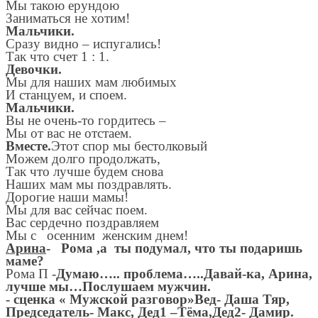
Мы такою ерундою
Заниматься не хотим!
Мальчики.
Сразу видно – испугались!
Так что счет 1 : 1.
Девочки.
Мы для наших мам любимых
И станцуем, и споем.
Мальчики.
Вы не очень-то гордитесь –
Мы от вас не отстаем.
Вместе.
Этот спор мы бестолковый
Можем долго продолжать,
Так что лучше будем снова
Наших мам мы поздравлять.
Дорогие наши мамы!
Мы для вас сейчас поем.
Вас сердечно поздравляем
Мы с осенним женским днем!
Арина
- Рома ,а ты подумал, что ты подаришь
маме?
Рома П -
Думаю….. проблема…..Давай-ка, Арина,
лучше мы…Послушаем мужчин.
- сценка « Мужской разговор»Вед- Даша Тяр,
Председатель- Макс, Дед1 –Тёма,Дед2- Дамир.