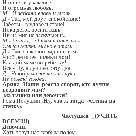
И почёт и уваженье!
И огромная любовь.
М - И забота вновь и вновь...
Д - Так, мой друг, спокойствие!
Заботы - в удовольствие!
Пока деток воспитаешь
Ни на миг не заскучаешь.
М - Да-а-а, добился я ответа -
Смысл жизни видно в этом.
Д - Смысл жизни видно в том,
Чтоб детишек полный дом!
Каждой маме по ребёнку!
Все - Ну, а лучше сразу два!
Д - Чтоб у мамочке от скуки
Не болела голова.
Арина -Наши ребята спорят, кто лучше
поздравит мам?
мальчики или девочки?
Рома Полушин -
Ну, что ж тогда «стенка на
стенку»
Частушки _(УЧИТЬ
ВСЕМ!!!!)__________
Девочки.
Хоть зовут нас слабым полом,