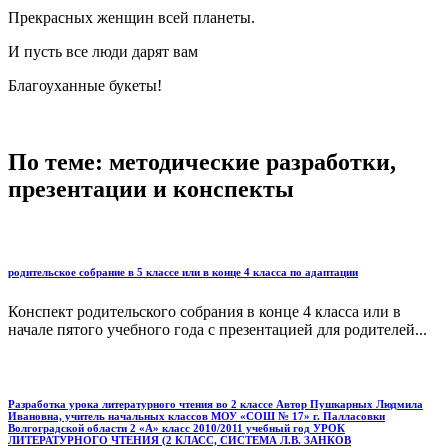
Прекрасных женщин всей планеты.
И пусть все люди дарят вам
Благоуханные букеты!
По теме: методические разработки,
презентации и конспекты
родительское собрание в 5 классе или в конце 4 класса по адаптации
Конспект родительского собрания в конце 4 класса или в
начале пятого учебного года с презентацией для родителей...
Разработка урока литературного чтения во 2 классе Автор Пушкарных Людмила
Ивановна, учитель начальных классов МОУ «СОШ № 17» г. Палласовки
Волгоградской области 2 «А» класс 2010/2011 учебный год УРОК
ЛИТЕРАТУРНОГО ЧТЕНИЯ (2 КЛАСС, СИСТЕМА Л.В. ЗАНКОВ