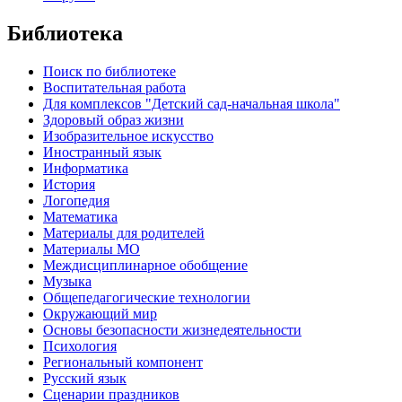
Библиотека
Поиск по библиотеке
Воспитательная работа
Для комплексов "Детский сад-начальная школа"
Здоровый образ жизни
Изобразительное искусство
Иностранный язык
Информатика
История
Логопедия
Математика
Материалы для родителей
Материалы МО
Междисциплинарное обобщение
Музыка
Общепедагогические технологии
Окружающий мир
Основы безопасности жизнедеятельности
Психология
Региональный компонент
Русский язык
Сценарии праздников