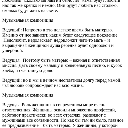
любимый. Сколько бы нам ни было лет, мамы будут любить
нас так же крепко и нежно. Они будут любить нас столько,
сколько будут жить на свете.
Музыкальная композиция
Ведущий:
Непросто в это нелегкое время быть матерью.
Именно от нее зависит, каким будет следующее поколение.
Недолюбит, недоласкает, недовложит чего-то мать – и
выращенная женщиной душа ребенка будет однобокой и
ущербной.
Ведущая:
Поэтому быть матерью – важная и ответственная
миссия. Дать своему малышу и колыбельную песню, и кусок
хлеба, и счастливую долю.
Ведущий:
но и мы в вечном неоплатном долгу перед мамой,
чья любовь сопровождает нас всю жизнь.
Музыкальная композиция
Ведущая:
Роль женщины в современном мире очень
ответственная. Женщины освоили множество профессий,
работают практически во всех отраслях, разделяют с
мужчинами все обязанности. Но как бы там ни было, главное
ее предназначение – быть матерью. У женщины, у которой