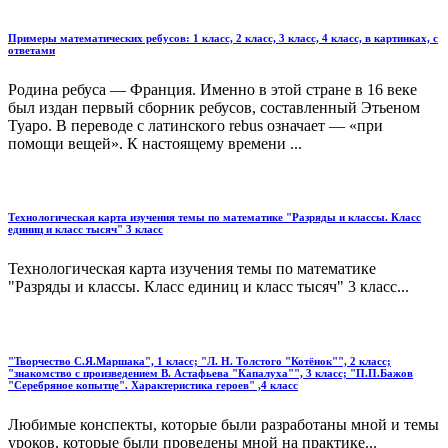
Примеры математических ребусов: 1 класс, 2 класс, 3 класс, 4 класс, в картинках, с
ответами
Родина ребуса — Франция. Именно в этой стране в 16 веке
был издан первый сборник ребусов, составленный Этьеном
Туаро. В переводе с латинского rebus означает — «при
помощи вещей». К настоящему времени ...
Технологическая карта изучения темы по математике "Разряды и классы. Класс
единиц и класс тысяч" 3 класс
Технологическая карта изучения темы по математике
"Разряды и классы. Класс единиц и класс тысяч" 3 класс...
"Творчество С.Я.Маршака", 1 класс; "Л. Н. Толстого "Котёнок"", 2 класс;
"знакомство с произведением В. Астафьева "Капалуха"", 3 класс; "П.П.Бажов
"Серебряное копытце". Характеристика героев" ,4 класс
Любимые конспекты, которые были разработаны мной и темы
уроков, которые были проведены мной на практике...