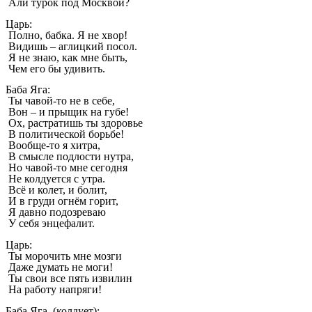
Али турок под Москвой?
Царь:
Полно, бабка. Я не хвор!
Видишь – аглицкий посол.
Я не знаю, как мне быть,
Чем его бы удивить.
Баба Яга:
Ты чавой-то не в себе,
Вон – и прыщик на губе!
Ох, растратишь ты здоровье
В политической борьбе!
Вообще-то я хитра,
В смысле подлости нутра,
Но чавой-то мне сегодня
Не колдуется с утра.
Всё и колет, и болит,
И в груди огнём горит,
Я давно подозреваю
У себя энцефалит.
Царь:
Ты морочить мне мозги
Даже думать не моги!
Ты свои все пять извилин
На работу напряги!
Баба Яга. (колдует):