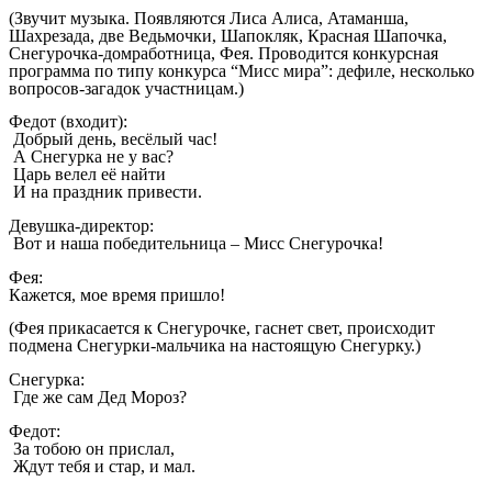
(Звучит музыка. Появляются Лиса Алиса, Атаманша,
Шахрезада, две Ведьмочки, Шапокляк, Красная Шапочка,
Снегурочка-домработница, Фея. Проводится конкурсная
программа по типу конкурса “Мисс мира”: дефиле, несколько
вопросов-загадок участницам.)
Федот (входит):
Добрый день, весёлый час!
А Снегурка не у вас?
Царь велел её найти
И на праздник привести.
Девушка-директор:
Вот и наша победительница – Мисс Снегурочка!
Фея:
Кажется, мое время пришло!
(Фея прикасается к Снегурочке, гаснет свет, происходит
подмена Снегурки-мальчика на настоящую Снегурку.)
Снегурка:
Где же сам Дед Мороз?
Федот:
За тобою он прислал,
Ждут тебя и стар, и мал.