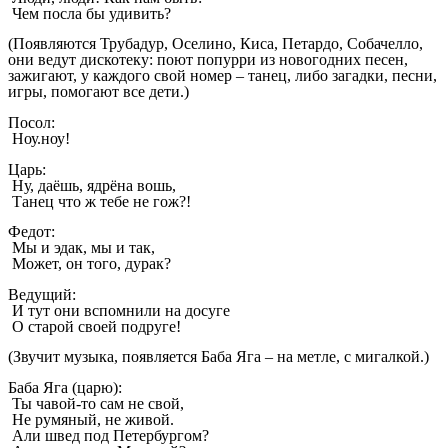
Чем посла бы удивить?
(Появляются Трубадур, Оселино, Киса, Петардо, Собачелло,
они ведут дискотеку: поют попурри из новогодних песен,
зажигают, у каждого свой номер – танец, либо загадки, песни,
игры, помогают все дети.)
Посол:
Ноу.ноу!
Царь:
Ну, даёшь, ядрёна вошь,
Танец что ж тебе не гож?!
Федот:
Мы и эдак, мы и так,
Может, он того, дурак?
Ведущий:
И тут они вспомнили на досуге
О старой своей подруге!
(Звучит музыка, появляется Баба Яга – на метле, с мигалкой.)
Баба Яга (царю):
Ты чавой-то сам не свой,
Не румяный, не живой.
Али швед под Петербургом?