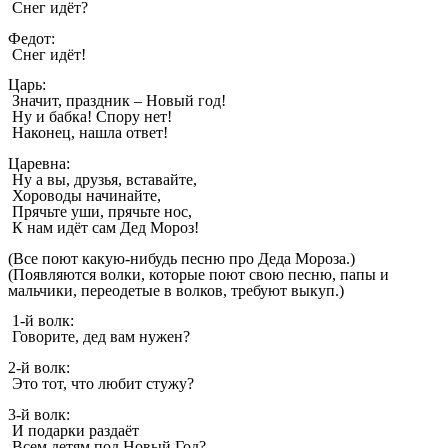
Снег идёт?
Федот:
Снег идёт!
Царь:
Значит, праздник – Новый год!
Ну и бабка! Спору нет!
Наконец, нашла ответ!
Царевна:
Ну а вы, друзья, вставайте,
Хороводы начинайте,
Прячьте уши, прячьте нос,
К нам идёт сам Дед Мороз!
(Все поют какую-нибудь песню про Деда Мороза.)
(Появляются волки, которые поют свою песню, папы и
мальчики, переодетые в волков, требуют выкуп.)
1-й волк:
Говорите, дед вам нужен?
2-й волк:
Это тот, что любит стужу?
3-й волк:
И подарки раздаёт
Всем детям под Новый Год?