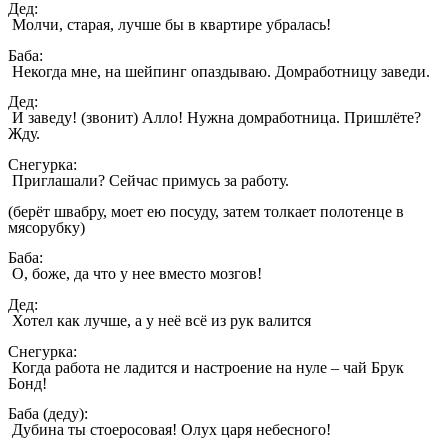
Дед:
Молчи, старая, лучше бы в квартире убралась!
Баба:
Некогда мне, на шейпинг опаздываю. Домработницу заведи.
Дед:
И заведу! (звонит) Алло! Нужна домработница. Пришлёте?
Жду.
Снегурка:
Приглашали? Сейчас примусь за работу.
(берёт швабру, моет ею посуду, затем толкает полотенце в
мясорубку)
Баба:
О, боже, да что у нее вместо мозгов!
Дед:
Хотел как лучше, а у неё всё из рук валится
Снегурка:
Когда работа не ладится и настроение на нуле – чай Брук
Бонд!
Баба (деду):
Дубина ты стоеросовая! Олух царя небесного!