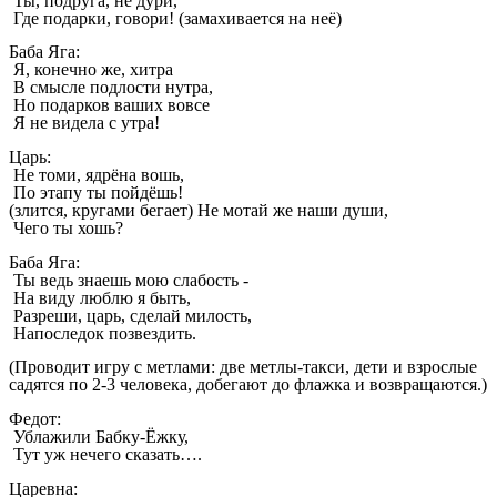
Ты, подруга, не дури,
Где подарки, говори! (замахивается на неё)
Баба Яга:
Я, конечно же, хитра
В смысле подлости нутра,
Но подарков ваших вовсе
Я не видела с утра!
Царь:
Не томи, ядрёна вошь,
По этапу ты пойдёшь!
(злится, кругами бегает) Не мотай же наши души,
Чего ты хошь?
Баба Яга:
Ты ведь знаешь мою слабость -
На виду люблю я быть,
Разреши, царь, сделай милость,
Напоследок позвездить.
(Проводит игру с метлами: две метлы-такси, дети и взрослые
садятся по 2-3 человека, добегают до флажка и возвращаются.)
Федот:
Ублажили Бабку-Ёжку,
Тут уж нечего сказать….
Царевна: