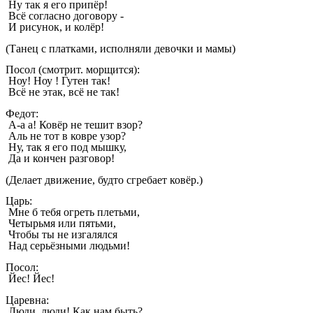
Ну так я его припёр!
Всё согласно договору -
И рисунок, и колёр!
(Танец с платками, исполняли девочки и мамы)
Посол (смотрит. морщится):
Ноу! Ноу ! Гутен так!
Всё не этак, всё не так!
Федот:
А-а а! Ковёр не тешит взор?
Аль не тот в ковре узор?
Ну, так я его под мышку,
Да и кончен разговор!
(Делает движение, будто сгребает ковёр.)
Царь:
Мне б тебя огреть плетьми,
Четырьмя или пятьми,
Чтобы ты не изгалялся
Над серьёзными людьми!
Посол:
Йес! Йес!
Царевна:
Люди, люди! Как нам быть?