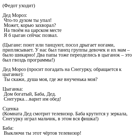
(Федот уходит)
Дед Мороз:
Что-то духом ты упал!
Может, корью захворал?
На твоём на царском месте
Я б цыган сейчас позвал.
(Цыгане: поют или танцуют, посол дрыгает ногами,
приплясывает. У нас был танец группы девочек и их мам –
было шикарно! Два папы тоже переоделись в цыганок – это
был гвоздь программы!)
Дед Мороз (просит погадать на Снегурку, обращается к
цыганке):
Ты скажи, душа моя, где же внученька моя?
Цыганка:
Дом богатый, Баба, Дед.
Снегурка…варит им обед!
Сценка
(Комната Дед смотрит телевизор. Баба крутится у зеркала,
Снегурку играл мальчик, в этом вся фишка!)
Баба:
Выключи ты этот чёртов телевизор!