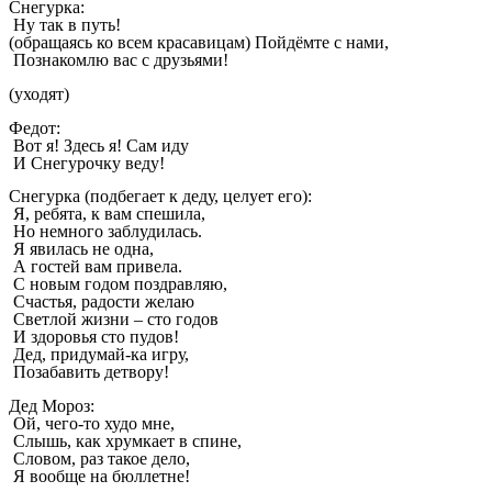
Снегурка:
Ну так в путь!
(обращаясь ко всем красавицам) Пойдёмте с нами,
Познакомлю вас с друзьями!
(уходят)
Федот:
Вот я! Здесь я! Сам иду
И Снегурочку веду!
Снегурка (подбегает к деду, целует его):
Я, ребята, к вам спешила,
Но немного заблудилась.
Я явилась не одна,
А гостей вам привела.
С новым годом поздравляю,
Счастья, радости желаю
Светлой жизни – сто годов
И здоровья сто пудов!
Дед, придумай-ка игру,
Позабавить детвору!
Дед Мороз:
Ой, чего-то худо мне,
Слышь, как хрумкает в спине,
Словом, раз такое дело,
Я вообще на бюллетне!