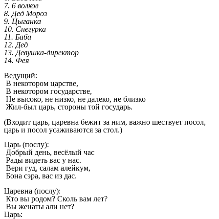
7. 6 волков
8. Дед Мороз
9. Цыганка
10. Снегурка
11. Баба
12. Дед
13. Девушка-директор
14. Фея
Ведущий:
В некотором царстве,
В некотором государстве,
Не высоко, не низко, не далеко, не близко
Жил-был царь, стороны той государь.
(Входит царь, царевна бежит за ним, важно шествует посол,
царь и посол усаживаются за стол.)
Царь (послу):
Добрый день, весёлый час
Рады видеть вас у нас.
Вери гуд, салам алейкум,
Бона сэра, вас из дас.
Царевна (послу):
Кто вы родом? Сколь вам лет?
Вы женаты али нет?
Царь: