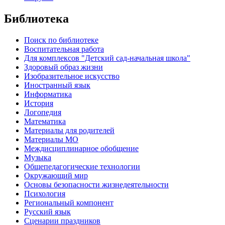
Библиотека
Поиск по библиотеке
Воспитательная работа
Для комплексов "Детский сад-начальная школа"
Здоровый образ жизни
Изобразительное искусство
Иностранный язык
Информатика
История
Логопедия
Математика
Материалы для родителей
Материалы МО
Междисциплинарное обобщение
Музыка
Общепедагогические технологии
Окружающий мир
Основы безопасности жизнедеятельности
Психология
Региональный компонент
Русский язык
Сценарии праздников