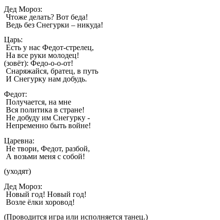
Дед Мороз:
Чтоже делать? Вот беда!
Ведь без Снегурки – никуда!
Царь:
Есть у нас Федот-стрелец,
На все руки молодец!
(зовёт): Федо-о-о-от!
Снаряжайся, братец, в путь
И Снегурку нам добудь.
Федот:
Получается, на мне
Вся политика в стране!
Не добуду им Снегурку -
Непременно быть войне!
Царевна:
Не твори, Федот, разбой,
А возьми меня с собой!
(уходят)
Дед Мороз:
Новый год! Новый год!
Возле ёлки хоровод!
(Проводится игра или исполняется танец.)