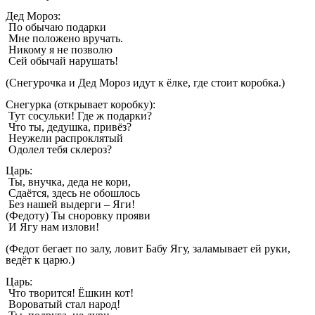
Дед Мороз:
По обычаю подарки
Мне положено вручать.
Никому я не позволю
Сей обычай нарушать!
(Снегурочка и Дед Мороз идут к ёлке, где стоит коробка.)
Снегурка (открывает коробку):
Тут сосульки! Где ж подарки?
Что ты, дедушка, привёз?
Неужели распроклятый
Одолел тебя склероз?
Царь:
Ты, внучка, деда не кори,
Сдаётся, здесь не обошлось
Без нашей выдерги – Яги!
(Федоту) Ты сноровку прояви
И Ягу нам излови!
(Федот бегает по залу, ловит Бабу Ягу, заламывает ей руки,
ведёт к царю.)
Царь:
Что творится! Ёшкин кот!
Вороватый стал народ!