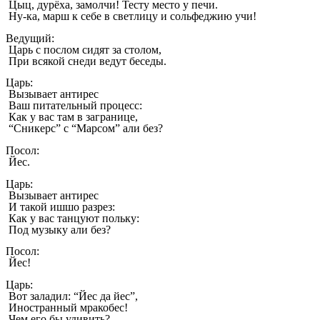
Цыц, дурёха, замолчи! Тесту место у печи.
Ну-ка, марш к себе в светлицу и сольфеджию учи!
Ведущий:
Царь с послом сидят за столом,
При всякой снеди ведут беседы.
Царь:
Вызывает антирес
Ваш питательный процесс:
Как у вас там в загранице,
“Сникерс” с “Марсом” али без?
Посол:
Йес.
Царь:
Вызывает антирес
И такой ишшо разрез:
Как у вас танцуют польку:
Под музыку али без?
Посол:
Йес!
Царь:
Вот заладил: “Йес да йес”,
Иностранный мракобес!
Чем его бы удивить?