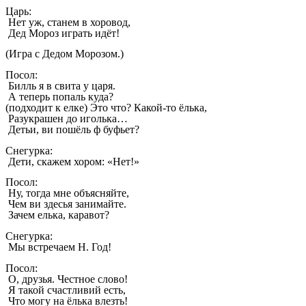
Царь:
Нет уж, станем в хоровод,
Дед Мороз играть идёт!
(Игра с Дедом Морозом.)
Посол:
Билль я в свита у царя.
А теперь попаль куда?
(подходит к елке) Это что? Какой-то ёлька,
Разукрашен до иголька…
Детьи, ви пошёль ф буфьет?
Снегурка:
Дети, скажем хором: «Нет!»
Посол:
Ну, тогда мне объясняйте,
Чем ви здесья занимайте.
Зачем елька, каравот?
Снегурка:
Мы встречаем Н. Год!
Посол:
О, друзья. Честное слово!
Я такой счастливий есть,
Что могу на ёлька влезть!