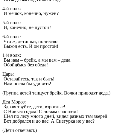
4-й волк:
И мешок, конечно, нужен?
5-й волк:
И, конечно, не пустой?
6-й волк:
Что ж, детишки, понимаю.
Выход есть. И он простой!
1-й волк:
Вы нам – брейк, а мы вам – деда,
Обойдёмся без обеда!
Царь:
Оставайтесь, так и быть!
Нам посла бы удивить!
(Группа детей танцует брейк. Волки приводят деда.)
Дед Мороз:
Здравствуйте, дети, взрослые!
С Новым годом! С новым счастьем!
Шёл по лесу много дней, видел разных там зверей.
Вот добрался и до вас. А Снегурка не у вас?
(Дети отвечают.)