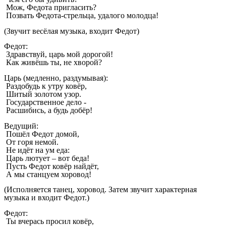
Мож, Федота пригласить?
Позвать Федота-стрельца, удалого молодца!
(Звучит весёлая музыка, входит Федот)
Федот:
Здравствуй, царь мой дорогой!
Как живёшь ты, не хворой?
Царь (медленно, раздумывая):
Раздобудь к утру ковёр,
Шитый золотом узор.
Государственное дело -
Расшибись, а будь добёр!
Ведущий:
Пошёл Федот домой,
От горя немой.
Не идёт на ум еда:
Царь лютует – вот беда!
Пусть Федот ковёр найдёт,
А мы станцуем хоровод!
(Исполняется танец, хоровод. Затем звучит характерная
музыка и входит Федот.)
Федот:
Ты вчерась просил ковёр,