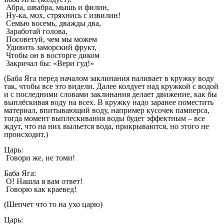
Абра, швабра, мышь и филин,
Ну-ка, мох, стряхнись с извилин!
Семью восемь, дважды два,
Заработай голова,
Посоветуй, чем мы можем
Удивить заморский фрукт,
Чтобы он в восторге диком
Закричал бы: «Вери гуд!»
(Баба Яга перед началом заклинания наливает в кружку воду
так, чтобы все это видели. Далее колдует над кружкой с водой
и с последними словами заклинания делает движение, как бы
выплёскивая воду на всех. В кружку надо заранее поместить
материал, впитывающий воду, например кусочек памперса,
тогда момент выплескивания воды будет эффектным – все
ждут, что на них выльется вода, прикрываются, но этого не
происходит.)
Царь:
Говори же, не томи!
Баба Яга:
О! Нашла я вам ответ!
Говорю как краевед!
(Шепчет что то на ухо царю)
Царь: