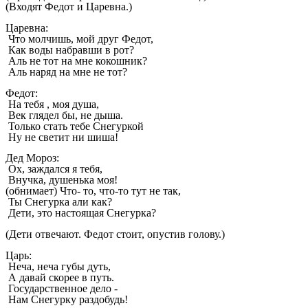
(Входят Федот и Царевна.)
Царевна:
Что молчишь, мой друг Федот,
Как воды набравши в рот?
Аль не тот на мне кокошник?
Аль наряд на мне не тот?
Федот:
На тебя , моя душа,
Век глядел бы, не дыша.
Только стать тебе Снегуркой
Ну не светит ни шиша!
Дед Мороз:
Ох, заждался я тебя,
Внучка, душенька моя!
(обнимает) Что- то, что-то тут не так,
Ты Снегурка али как?
Дети, это настоящая Снегурка?
(Дети отвечают. Федот стоит, опустив голову.)
Царь:
Неча, неча губы дуть,
А давай скорее в путь.
Государственное дело -
Нам Снегурку раздобудь!