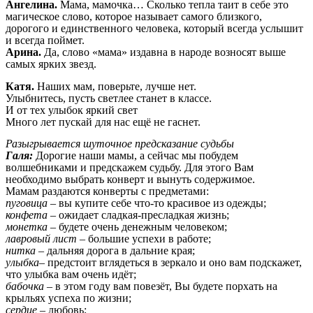
Ангелина.
Мама, мамочка… Сколько тепла таит в себе это
магическое слово, которое называет самого близкого,
дорогого и единственного человека, который всегда услышит
и всегда поймет.
Арина.
Да, слово «мама» издавна в народе возносят выше
самых ярких звезд.
Катя.
Наших мам, поверьте, лучше нет.
Улыбнитесь, пусть светлее станет в классе.
И от тех улыбок яркий свет
Много лет пускай для нас ещё не гаснет.
Разыгрывается шуточное предсказание судьбы
Галя:
Дорогие наши мамы, а сейчас мы побудем
волшебниками и предскажем судьбу. Для этого Вам
необходимо выбрать конверт и вынуть содержимое.
Мамам раздаются конверты с предметами:
пуговица
– вы купите себе что-то красивое из одежды;
конфета
– ожидает сладкая-пресладкая жизнь;
монетка
– будете очень денежным человеком;
лавровый лист
– большие успехи в работе;
нитка
– дальняя дорога в дальние края;
улыбка
– предстоит вглядеться в зеркало и оно вам подскажет,
что улыбка вам очень идёт;
бабочка
– в этом году вам повезёт, Вы будете порхать на
крыльях успеха по жизни;
сердце
– любовь;