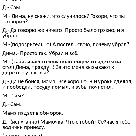
Д.- Сам!
М.- Дима, ну скажи, что случилось? Говори, что ты
натворил?
Д.- Да говорю же ничего! Просто было грязно, и я
убрал.
М.-(подозрительно) А постель свою, почему убрал?
Дима.- Просто так. Убрал и всё.
М.- (завязывает голову полотенцем и садится на
стул) Дима, правду!!! За что меня вызывают к
директору школы?
Д.- Да не бойся, мама! Всё хорошо. Я и уроки сделал,
и пообедал, посуду помыл, и зубы почистил.
М.- Сам?
Д.- Сам.
Мама падает в обморок.
Д.- (испуганно) Мамочка! Что с тобой? Сейчас я тебе
водички принесу.