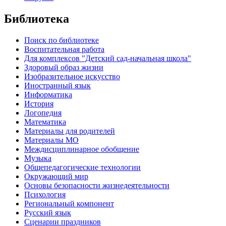
Библиотека
Поиск по библиотеке
Воспитательная работа
Для комплексов "Детский сад-начальная школа"
Здоровый образ жизни
Изобразительное искусство
Иностранный язык
Информатика
История
Логопедия
Математика
Материалы для родителей
Материалы МО
Междисциплинарное обобщение
Музыка
Общепедагогические технологии
Окружающий мир
Основы безопасности жизнедеятельности
Психология
Региональный компонент
Русский язык
Сценарии праздников