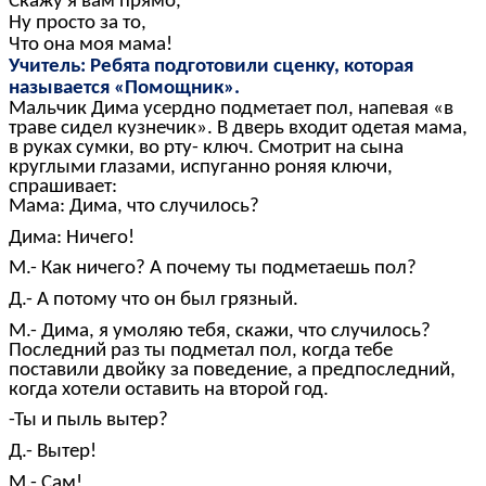
Скажу я вам прямо,
Ну просто за то,
Что она моя мама!
Учитель: Ребята подготовили сценку, которая
называется «Помощник».
Мальчик Дима усердно подметает пол, напевая «в
траве сидел кузнечик». В дверь входит одетая мама,
в руках сумки, во рту- ключ. Смотрит на сына
круглыми глазами, испуганно роняя ключи,
спрашивает:
Мама: Дима, что случилось?
Дима: Ничего!
М.- Как ничего? А почему ты подметаешь пол?
Д.- А потому что он был грязный.
М.- Дима, я умоляю тебя, скажи, что случилось?
Последний раз ты подметал пол, когда тебе
поставили двойку за поведение, а предпоследний,
когда хотели оставить на второй год.
-Ты и пыль вытер?
Д.- Вытер!
М.- Сам!