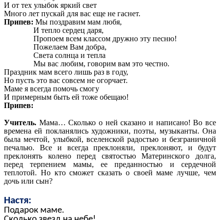
И от тех улыбок яркий свет
Много лет пускай для вас еще не гаснет.
Припев:
Мы поздравим мам любя,
И тепло сердец даря,
Пропоем всем классом дружно эту песню!
Пожелаем Вам добра,
Света солнца и тепла
Мы вас любим, говорим вам это честно.
Праздник мам всего лишь раз в году,
Но пусть это вас совсем не огорчает.
Маме я всегда помочь смогу
И примерным быть ей тоже обещаю!
Припев:
Учитель.
Мама… Сколько о ней сказано и написано! Во все
времена ей покланялись художники, поэты, музыканты. Она
была мечтой, улыбкой, вселенской радостью и безграничной
печалью. Все и всегда преклоняли, преклоняют, и будут
преклонять колено перед святостью Материнского долга,
перед терпением мамы, ее преданностью и сердечной
теплотой. Но кто сможет сказать о своей маме лучше, чем
дочь или сын?
Настя:
Подарок маме.
Сколько звезд на небе!