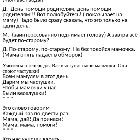
(наливает воды)
Д.- День помощи родителям, день помощи
родителям!!! Вот полюбуйтесь! ( показывает на
маму) Надо было сразу сказать, что это только на
один день.
М.- (заинтересованно поднимает голову) А завтра всё
будет по-старому?
Д. По-старому, по-старому! Не беспокойся мамочка.
(Мама опять падает в обморок)
Учитель:
а теперь для Вас выступят наши мальчики. Они
споют частушки!
Всем мамулям в этот день
Дарим мы частушки,
Чтобы мамочки у нас
Были веселушки!
* * *
Это слово говорим
Каждый раз по двести раз:
Мама, дай! Да принеси!
Мама, мама, помоги!
* * *
Кто нас учит щи варить,