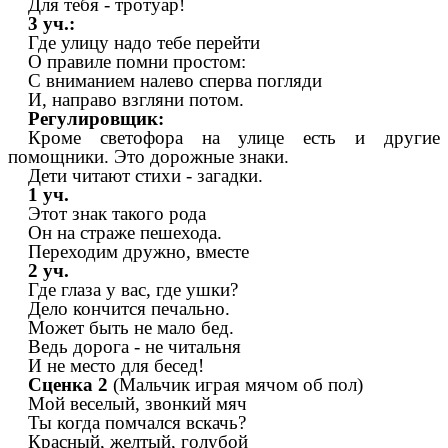
Для тебя - тротуар!
3 уч.:
Где улицу надо тебе перейти
О правиле помни простом:
С вниманием налево сперва погляди
И, направо взгляни потом.
Регулировщик:
Кроме светофора на улице есть и другие
помощники. Это дорожные знаки.
Дети читают стихи - загадки.
1 уч.
Этот знак такого рода
Он на страже пешехода.
Переходим дружно, вместе
2 уч.
Где глаза у вас, где ушки?
Дело кончится печально.
Может быть не мало бед.
Ведь дорога - не читальня
И не место для бесед!
Сценка 2
(Мальчик играя мячом об пол)
Мой веселый, звонкий мяч
Ты когда помчался вскачь?
Красный, желтый, голубой