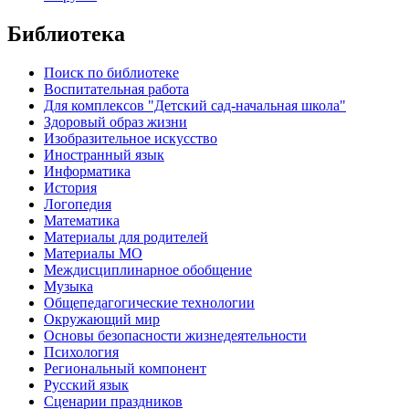
Библиотека
Поиск по библиотеке
Воспитательная работа
Для комплексов "Детский сад-начальная школа"
Здоровый образ жизни
Изобразительное искусство
Иностранный язык
Информатика
История
Логопедия
Математика
Материалы для родителей
Материалы МО
Междисциплинарное обобщение
Музыка
Общепедагогические технологии
Окружающий мир
Основы безопасности жизнедеятельности
Психология
Региональный компонент
Русский язык
Сценарии праздников