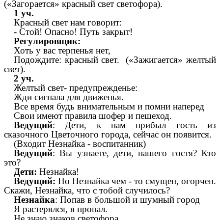
(«Загорается» красный свет светофора).
1 уч.
Красный свет нам говорит:
- Стой! Опасно! Путь закрыт!
Регулировщик:
Хоть у вас терпенья нет,
Подождите: красный свет. («Зажигается» желтый
свет).
2 уч.
Желтый свет- предупрежденье:
Жди сигнала для движенья.
Все время будь внимательным и помни наперед
Свои имеют правила шофер и пешеход.
Ведущий
: Дети, к нам прибыл гость из
сказочного Цветочного города, сейчас он появится.
(Входит Незнайка - воспитанник)
Ведущий
: Вы узнаете, дети, нашего гостя? Кто
это?
Дети:
Незнайка!
Ведущий:
Но Незнайка чем - то смущен, огорчен.
Скажи, Незнайка, что с тобой случилось?
Незнайка
: Попав в большой и шумный город
Я растерялся, я пропал.
Не знаю знаков светофора,