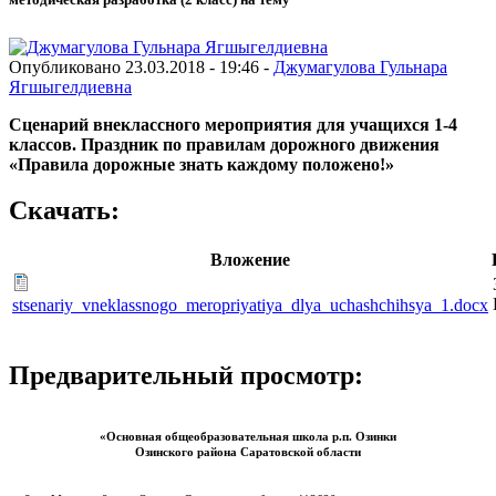
Опубликовано 23.03.2018 - 19:46 -
Джумагулова Гульнара
Ягшыгелдиевна
Сценарий внеклассного мероприятия
для учащихся 1-4
классов.
Праздник по правилам дорожного движения
«Правила дорожные знать каждому положено!»
Скачать:
Вложение
stsenariy_vneklassnogo_meropriyatiya_dlya_uchashchihsya_1.docx
Предварительный просмотр:
«Основная общеобразовательная школа р.п. Озинки
Озинского района Саратовской области