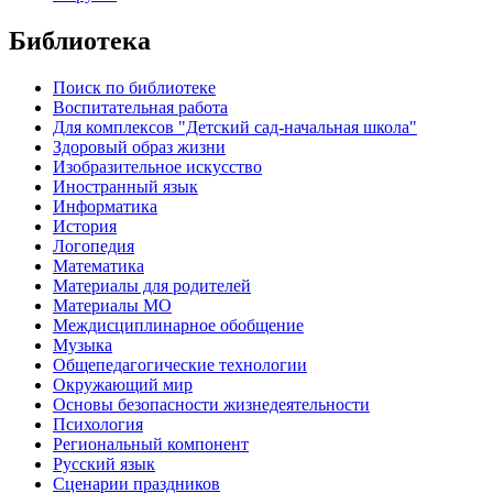
Библиотека
Поиск по библиотеке
Воспитательная работа
Для комплексов "Детский сад-начальная школа"
Здоровый образ жизни
Изобразительное искусство
Иностранный язык
Информатика
История
Логопедия
Математика
Материалы для родителей
Материалы МО
Междисциплинарное обобщение
Музыка
Общепедагогические технологии
Окружающий мир
Основы безопасности жизнедеятельности
Психология
Региональный компонент
Русский язык
Сценарии праздников