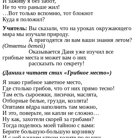
И заживу я без забот,
Не то что раньше жил!
…Вот только вспомню, тот блокнот
Куда я положил?
Учитель:
Вы сказали, что на уроках окружающего
мира мы изучали природу.
А пригодятся ли вам ваши знания летом?
(Ответы детей)
Оказывается Даня уже изучил все
грибные места и может вам о них
рассказать по секрету!
(Даниил читает стих «Грибное место»)
Я знаю грибное заветное место,
Где столько грибов, что от них прямо тесно!
Там есть сыроежки, лисички, маслята,
Отборные белые, грузди, козлята!
Опятами вёдра наполнить там можно,
И это, поверьте, ни капли не сложно…
Ну как, захотели скорей за грибами?
Тогда поделюсь моей тайною с вами:
Берите большую-большую корзинку
И с ней ранним утром ходите по рынку.