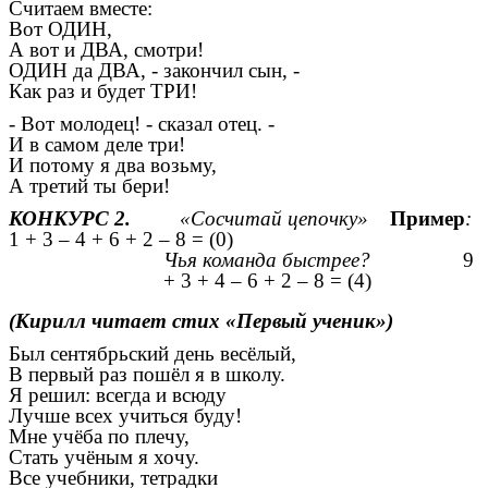
Считаем вместе:
Вот ОДИН,
А вот и ДВА, смотри!
ОДИН да ДВА, - закончил сын, -
Как раз и будет ТРИ!
- Вот молодец! - сказал отец. -
И в самом деле три!
И потому я два возьму,
А третий ты бери!
КОНКУРС 2.
«Сосчитай цепочку»
Пример
:
1 + 3 – 4 + 6 + 2 – 8 = (0)
Чья команда быстрее?
9
+ 3 + 4 – 6 + 2 – 8 = (4)
(Кирилл читает стих «Первый ученик»)
Был сентябрьский день весёлый,
В первый раз пошёл я в школу.
Я решил: всегда и всюду
Лучше всех учиться буду!
Мне учёба по плечу,
Стать учёным я хочу.
Все учебники, тетрадки