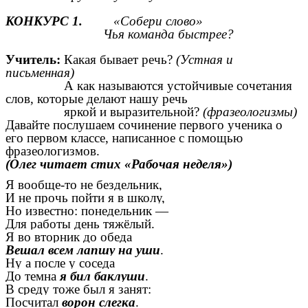
КОНКУРС 1.
«Собери слово»
Чья команда быстрее?
Учитель:
Какая бывает речь?
(Устная и
письменная)
А как называются устойчивые сочетания
слов, которые делают нашу речь
яркой и выразительной?
(фразеологизмы)
Давайте послушаем сочинение первого ученика о
его первом классе, написанное с помощью
фразеологизмов.
(Олег читает стих «Рабочая неделя»)
Я вообще-то не бездельник,
И не прочь пойти я в школу,
Но известно: понедельник —
Для работы день тяжёлый.
Я во вторник до обеда
Вешал всем лапшу на уши
.
Ну а после у соседа
До темна
я бил баклуши
.
В среду тоже был я занят:
Посчитал
ворон слегка
.