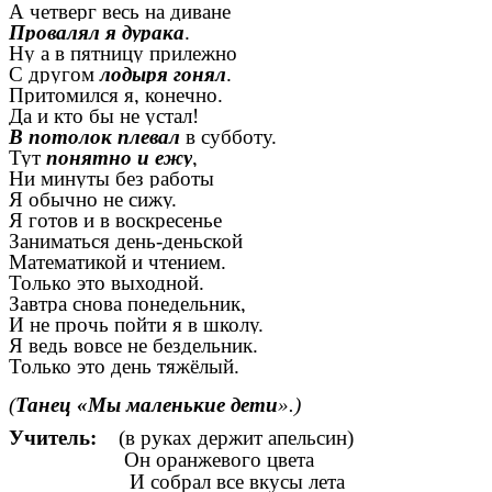
А четверг весь на диване
Провалял я дурака
.
Ну а в пятницу прилежно
С другом
лодыря гонял
.
Притомился я, конечно.
Да и кто бы не устал!
В потолок плевал
в субботу.
Тут
понятно и ежу
,
Ни минуты без работы
Я обычно не сижу.
Я готов и в воскресенье
Заниматься день-деньской
Математикой и чтением.
Только это выходной.
Завтра снова понедельник,
И не прочь пойти я в школу.
Я ведь вовсе не бездельник.
Только это день тяжёлый.
(
Танец «Мы маленькие дети
».)
Учитель:
(в руках держит апельсин)
Он оранжевого цвета
И собрал все вкусы лета