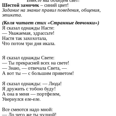
Вместе мы объедем свет!
Шестой замочек
– синий цвет!
Задание на знание правил поведения, общения,
этикета.
(Коля читает стих «Странные девчонки»)
Я сказал однажды Насте:
— Уважаемая, здрассьте!
Настя так захохотала,
Что потом три дня икала.
Я сказал однажды Свете:
— Ты прекрасней всех на свете!
— Знаю, — отвечала Света, —
А вот ты — с большим приветом!
Я сказал однажды: — Люда!
Я дружить с тобою буду!
А она в меня — портфелем,
Увернулся еле-еле.
Все смеются надо мной:
— До чего же ты чудной!