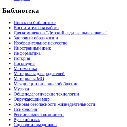
Библиотека
Поиск по библиотеке
Воспитательная работа
Для комплексов "Детский сад-начальная школа"
Здоровый образ жизни
Изобразительное искусство
Иностранный язык
Информатика
История
Логопедия
Математика
Материалы для родителей
Материалы МО
Междисциплинарное обобщение
Музыка
Общепедагогические технологии
Окружающий мир
Основы безопасности жизнедеятельности
Психология
Региональный компонент
Русский язык
Сценарии праздников