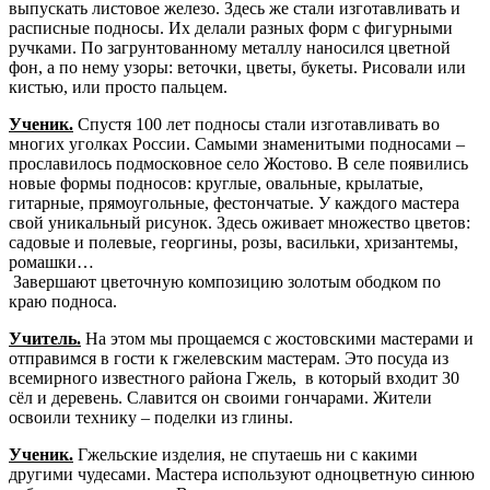
выпускать листовое железо. Здесь же стали изготавливать и
расписные подносы. Их делали разных форм с фигурными
ручками. По загрунтованному металлу наносился цветной
фон, а по нему узоры: веточки, цветы, букеты. Рисовали или
кистью, или просто пальцем.
Ученик.
Спустя 100 лет подносы стали изготавливать во
многих уголках России. Самыми знаменитыми подносами –
прославилось подмосковное село Жостово. В селе появились
новые формы подносов: круглые, овальные, крылатые,
гитарные, прямоугольные, фестончатые. У каждого мастера
свой уникальный рисунок. Здесь оживает множество цветов:
садовые и полевые, георгины, розы, васильки, хризантемы,
ромашки…
Завершают цветочную композицию золотым ободком по
краю подноса.
Учитель.
На этом мы прощаемся с жостовскими мастерами и
отправимся в гости к гжелевским мастерам. Это посуда из
всемирного известного района Гжель, в который входит 30
сёл и деревень. Славится он своими гончарами. Жители
освоили технику – поделки из глины.
Ученик.
Гжельские изделия, не спутаешь ни с какими
другими чудесами. Мастера используют одноцветную синюю