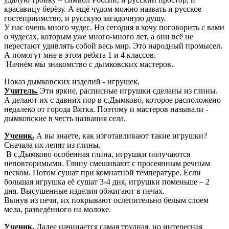
красавицу берёзу. А ещё чудом можно назвать и русское
гостеприимство, и русскую загадочную душу.
У нас очень много чудес. Но сегодня я хочу поговорить с вами
о чудесах, которым уже много-много лет, а они всё не
перестают удивлять собой весь мир. Это народный промысел.
А помогут мне в этом ребята 1 и 4 классов.
Начнём мы знакомство с дымковских мастеров.
Показ дымковских изделий - игрушек.
Учитель.
Эти яркие, расписные игрушки сделаны из глины.
А делают их с давних пор в с.Дымково, которое расположено
недалеко от города Вятка. Поэтому и мастеров называли -
дымковские в честь названия села.
Ученик.
А вы знаете, как изготавливают такие игрушки?
Сначала их лепят из глины.
В с.Дымково особенная глина, игрушки получаются
неповторимыми. Глину смешивают с просеянным речным
песком. Потом сушат при комнатной температуре. Если
большая игрушка её сушат 3-4 дня, игрушки поменьше – 2
дня. Высушенные изделия обжигают в печах.
Вынув из печи, их покрывают ослепительно белым слоем
мела, разведённого на молоке.
Ученик.
Далее начинается самая трудная, но интересная