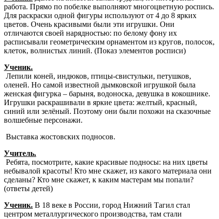
работа. Прямо по побелке выполняют многоцветную роспись.
Для раскраски одной фигуры используют от 4 до 8 ярких
цветов. Очень красивыми были эти игрушки. Они
отличаются своей нарядностью: по белому фону их
расписывали геометрическим орнаментом из кругов, полосок,
клеток, волнистых линий. (Показ элементов росписи)
Ученик.
Лепили коней, индюков, птицы-свистульки, петушков,
оленей. Но самой известной дымковской игрушкой была
женская фигурка – барыня, водоноска, девушка в кокошнике.
Игрушки раскрашивали в яркие цвета: желтый, красный,
синий или зелёный. Поэтому они были похожи на сказочные
волшебные персонажи.
Выставка жостовских подносов.
Учитель.
Ребята, посмотрите, какие красивые подносы: на них цветы
небывалой красоты! Кто мне скажет, из какого материала они
сделаны? Кто мне скажет, к каким мастерам мы попали?
(ответы детей)
Ученик.
В 18 веке в России, город Нижний Тагил стал
центром металлургического производства, там стали