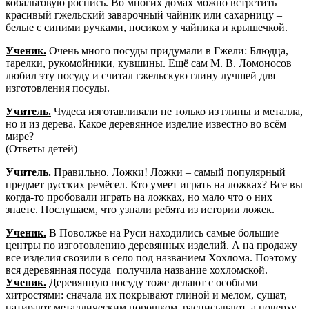
кобальтовую роспись. Во многих домах можно встретить
красивый гжельский заварочный чайник или сахарницу –
белые с синими ручками, носиком у чайника и крышечкой.
Ученик.
Очень много посуды придумали в Гжели: Блюдца,
тарелки, рукомойники, кувшины. Ещё сам М. В. Ломоносов
любил эту посуду и считал гжельскую глину лучшей для
изготовления посуды.
Учитель.
Чудеса изготавливали не только из глины и металла,
но и из дерева. Какое деревянное изделие известно во всём
мире?
(Ответы детей)
Учитель.
Правильно. Ложки! Ложки – самый популярный
предмет русских ремёсел. Кто умеет играть на ложках? Все вы
когда-то пробовали играть на ложках, но мало что о них
знаете. Послушаем, что узнали ребята из истории ложек.
Ученик.
В Поволжье на Руси находились самые большие
центры по изготовлению деревянных изделий. А на продажу
все изделия свозили в село под названием Хохлома. Поэтому
вся деревянная посуда получила название хохломской.
Ученик.
Деревянную посуду тоже делают с особыми
хитростями: сначала их покрывают глиной и мелом, сушат,
натирают металлическим порошком, расписывают, а поверху