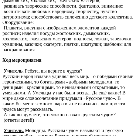
дымковских, хохломских, гжельских мастеров;
развивать творческие способности, фантазию, внимание;
воспитывать любовь к народному творчеству, чувство
патриотизма; способствовать сплочению детского коллектива.
Оборудование:
Плакаты, рисунки с изображением элементов каждой
росписи; изделия посуды жостовских, дымковских,
хохломских, гжельских мастеров: подносы, ложки, тарелочки,
кувшины, вазочки; скатерти, платки, шкатулки; шаблоны для
раскрашивания.
Ход мероприятия
Учитель.
Ребята, вы верите в чудеса?
Русский народ издавна удивлял весь мир. То победами своими
героическими, то богатырями - добрыми молодцами, то
девицами - красавицами, то невиданными открытиями, то
умельцами. А Умельцы у нас были всегда. Да ещё какие! В
мире даже словосочетание придумали «Русское чудо». В
каком бы месте земного шара вы не оказались, вам про эти
чудеса могут рассказать.
А как вы думаете, что можно назвать русским чудом?
(ответы детей)
Учитель.
Молодцы. Русским чудом называют и русскую
удалую тройку – символ России, и русский простор, и