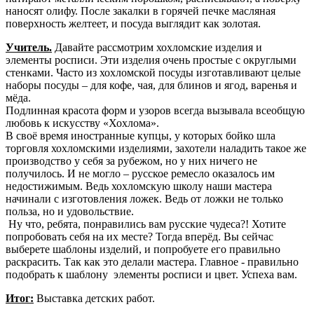
наносят олифу. После закалки в горячей печке масляная
поверхность желтеет, и посуда выглядит как золотая.
Учитель.
Давайте рассмотрим хохломские изделия и
элементы росписи. Эти изделия очень простые с округлыми
стенками. Часто из хохломской посуды изготавливают целые
наборы посуды – для кофе, чая, для блинов и ягод, варенья и
мёда.
Подлинная красота форм и узоров всегда вызывала всеобщую
любовь к искусству «Хохлома».
В своё время иностранные купцы, у которых бойко шла
торговля хохломскими изделиями, захотели наладить такое же
производство у себя за рубежом, но у них ничего не
получилось. И не могло – русское ремесло оказалось им
недостижимым. Ведь хохломскую школу наши мастера
начинали с изготовления ложек. Ведь от ложки не только
польза, но и удовольствие.
Ну что, ребята, понравились вам русские чудеса?! Хотите
попробовать себя на их месте? Тогда вперёд. Вы сейчас
выберете шаблоны изделий, и попробуете его правильно
раскрасить. Так как это делали мастера. Главное - правильно
подобрать к шаблону элементы росписи и цвет. Успеха вам.
Итог:
Выставка детских работ.