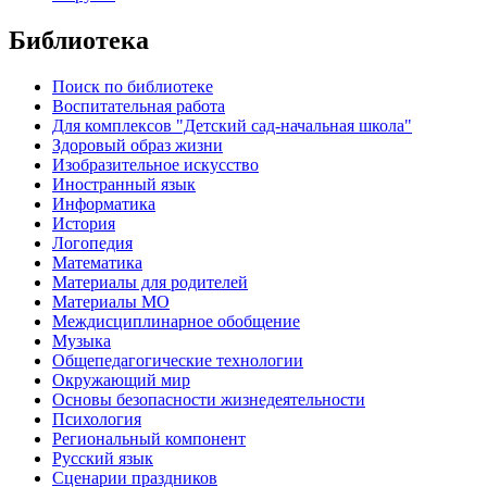
Библиотека
Поиск по библиотеке
Воспитательная работа
Для комплексов "Детский сад-начальная школа"
Здоровый образ жизни
Изобразительное искусство
Иностранный язык
Информатика
История
Логопедия
Математика
Материалы для родителей
Материалы МО
Междисциплинарное обобщение
Музыка
Общепедагогические технологии
Окружающий мир
Основы безопасности жизнедеятельности
Психология
Региональный компонент
Русский язык
Сценарии праздников