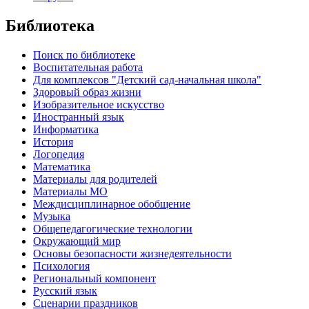
Библиотека
Поиск по библиотеке
Воспитательная работа
Для комплексов "Детский сад-начальная школа"
Здоровый образ жизни
Изобразительное искусство
Иностранный язык
Информатика
История
Логопедия
Математика
Материалы для родителей
Материалы МО
Междисциплинарное обобщение
Музыка
Общепедагогические технологии
Окружающий мир
Основы безопасности жизнедеятельности
Психология
Региональный компонент
Русский язык
Сценарии праздников