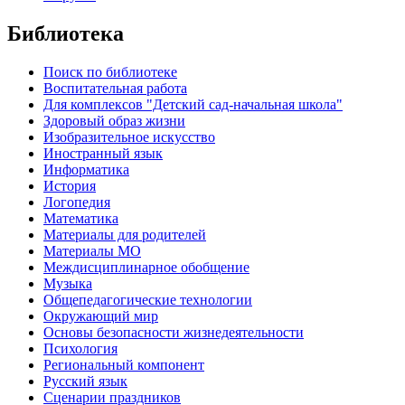
Библиотека
Поиск по библиотеке
Воспитательная работа
Для комплексов "Детский сад-начальная школа"
Здоровый образ жизни
Изобразительное искусство
Иностранный язык
Информатика
История
Логопедия
Математика
Материалы для родителей
Материалы МО
Междисциплинарное обобщение
Музыка
Общепедагогические технологии
Окружающий мир
Основы безопасности жизнедеятельности
Психология
Региональный компонент
Русский язык
Сценарии праздников