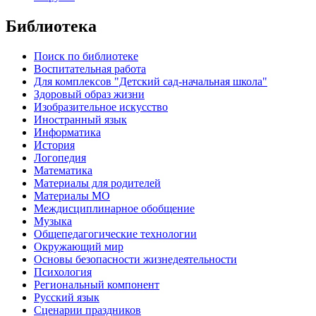
Библиотека
Поиск по библиотеке
Воспитательная работа
Для комплексов "Детский сад-начальная школа"
Здоровый образ жизни
Изобразительное искусство
Иностранный язык
Информатика
История
Логопедия
Математика
Материалы для родителей
Материалы МО
Междисциплинарное обобщение
Музыка
Общепедагогические технологии
Окружающий мир
Основы безопасности жизнедеятельности
Психология
Региональный компонент
Русский язык
Сценарии праздников