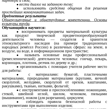
партнёра и свои;
вести диалог на заданную тему;
использовать средства общения для решения
простейших коммуникативных задач.
Предметные результаты
Общекультурные и общетрудовые компетенции. Основы
культуры труда
.
Обучающийся научится:
воспринимать предметы материальной культуры
как продукт творческой предметнопреобразующей
деятельности человека — создателя и хранителя
этнокультурного наследия (на примере традиционных
народных ремёсел России) в различных сферах: на земле, в
воздухе, на воде, в информационном пространстве;
называть основные виды профессиональной
(ремесленнической) деятельности человека: гончар, пекарь,
корзинщик, плотник, резчик по дереву и др.;
организовывать с помощью учителя рабочее место
для работы:
с материалами: бумагой, пластичными
материалами, природными материалами (крупами, яичной
скорлупой, желудями, скорлупой от орехов, каштанами,
ракушками), тканью, нитками, фольгой;
с инструментами и приспособлениями: ножницами,
стекой, швейной иглой, шилом, челноком, пяльцами
(вышивание), ножом (для разрезания), циркулем;
соблюдать правила безопасной работы с
инструментами при выполнении изделия;