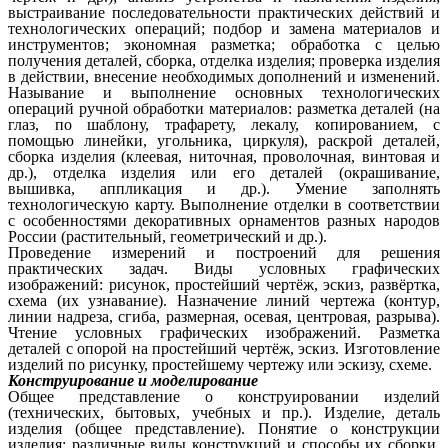
выстраивание последовательности практических действий и
технологических операций; подбор и замена материалов и
инструментов; экономная разметка; обработка с целью
получения деталей, сборка, отделка изделия; проверка изделия
в действии, внесение необходимых дополнений и изменений.
Называние и выполнение основных технологических
операций ручной обработки материалов: разметка деталей (на
глаз, по шаблону, трафарету, лекалу, копированием, с
помощью линейки, угольника, циркуля), раскрой деталей,
сборка изделия (клеевая, ниточная, проволочная, винтовая и
др.), отделка изделия или его деталей (окрашивание,
вышивка, аппликация и др.). Умение заполнять
технологическую карту. Выполнение отделки в соответствии
с особенностями декоративных орнаментов разных народов
России (растительный, геометрический и др.).
Проведение измерений и построений для решения
практических задач. Виды условных графических
изображений: рисунок, простейший чертёж, эскиз, развёртка,
схема (их узнавание). Назначение линий чертежа (контур,
линии надреза, сгиба, размерная, осевая, центровая, разрыва).
Чтение условных графических изображений. Разметка
деталей с опорой на простейший чертёж, эскиз. Изготовление
изделий по рисунку, простейшему чертежу или эскизу, схеме.
Конструирование и моделирование
Общее представление о конструировании изделий
(технических, бытовых, учебных и пр.). Изделие, деталь
изделия (общее представление). Понятие о конструкции
изделия; различные виды конструкций и способы их сборки.