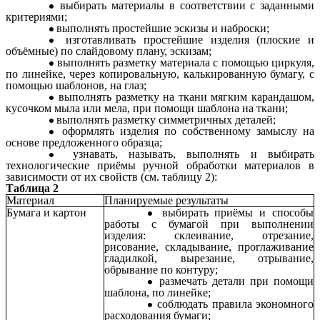
выбирать материалы в соответствии с заданными
критериями;
выполнять простейшие эскизы и наброски;
изготавливать простейшие изделия (плоские и
объёмные) по слайдовому плану, эскизам;
выполнять разметку материала с помощью циркуля,
по линейке, через копировальную, калькированную бумагу, с
помощью шаблонов, на глаз;
выполнять разметку на ткани мягким карандашом,
кусочком мыла или мела, при помощи шаблона на ткани;
выполнять разметку симметричных деталей;
оформлять изделия по собственному замыслу на
основе предложенного образца;
узнавать, называть, выполнять и выбирать
технологические приёмы ручной обработки материалов в
зависимости от их свойств (см. таблицу 2):
Таблица 2
Материал
Планируемые результаты
Бумага и картон
выбирать приёмы и способы
работы с бумагой при выполнении
изделия: склеивание, отрезание,
рисование, складывание, проглаживание
гладилкой, вырезание, отрывание,
обрывание по контуру;
размечать детали при помощи
шаблона, по линейке;
соблюдать правила экономного
расходования бумаги;