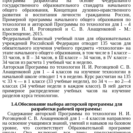
Программа разработана на основе Федерального
государственного образовательного стандарта начального
общего образования, Концепции духовно-нравственного
развития и воспитания личности гражданина России,
Примерной программы начального общего образования по
технологии и авторской Программы по технологии для 1 – 4
классов Н. И. Роговцевой и С. В. Анащенковой - М.:
Просвещение, 2015.
Федеральный базисный учебный план для образовательных
учреждений Российской Федерации отводит 135 часов для
обязательного изучения учебного предмета «технология» на
этапе начального общего образования, в том числе в I классе –
33 часов, в II – 34 часов, в Ш классе – 34 часов, в IV классе –
34 часов из расчета 1 учебный час в неделю.
Авторская Программа по технологии Н. И. Роговцевой С. В.
Анащенковой для 1 – 4 классов на изучение технологии в
начальной школе отводит 1 ч в неделю. Курс рассчитан на 135
ч: 33 ч — в 1 классе (33 учебные недели), по 34 ч — во 2—4
классах (34 учебные недели в каждом классе). В ней дается
примерное распределение учебных часов на изучение
разделов курса технологии.
1.4.Обоснование выбора авторской программы для
разработки рабочей программы:
Содержание авторской Программы по технологии Н. И.
Роговцевой С. В. Анащенковой для 1 – 4 классов направлено
на освоение учащимися знаний, умений и навыков на базовом
уровне, что соответствует Образовательной программе
школы. Она включает все темы, предусмотренные