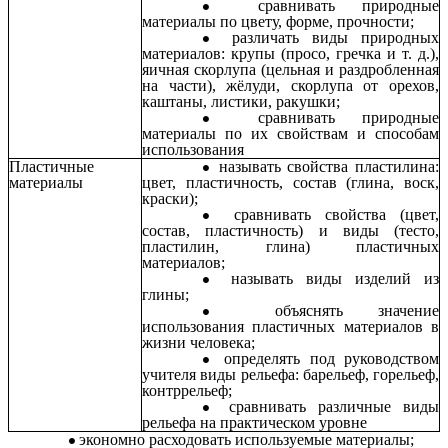
сравнивать природные
материалы по цвету, форме, прочности;
различать виды природных
материалов: крупы (просо, гречка и т. д.),
яичная скорлупа (цельная и раздробленная
на части), жёлуди, скорлупа от орехов,
каштаны, листики, ракушки;
сравнивать природные
материалы по их свойствам и способам
использования
Пластичные
называть свойства пластилина:
материалы
цвет, пластичность, состав (глина, воск,
краски);
сравнивать свойства (цвет,
состав, пластичность) и виды (тесто,
пластилин, глина) пластичных
материалов;
называть виды изделий из
глины;
объяснять значение
использования пластичных материалов в
жизни человека;
определять под руководством
учителя виды рельефа: барельеф, горельеф,
контррельеф;
сравнивать различные виды
рельефа на практическом уровне
экономно расходовать используемые материалы;