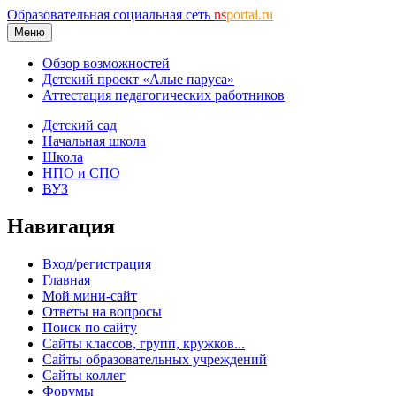
Образовательная социальная сеть
ns
portal.ru
Меню
Обзор возможностей
Детский проект «Алые паруса»
Аттестация педагогических работников
Детский сад
Начальная школа
Школа
НПО и СПО
ВУЗ
Навигация
Вход/регистрация
Главная
Мой мини-сайт
Ответы на вопросы
Поиск по сайту
Сайты классов, групп, кружков...
Сайты образовательных учреждений
Сайты коллег
Форумы