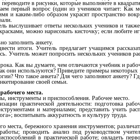
переводите в рисунки, которые выполняете в квадрат
аем первый вопрос (один из учеников читает: Как м
имя и каким-либо образом украсят пространство вокр
вали.
ль выслушивает ответы нескольких учеников и такж
красками, можно нарисовать кисточку; если любите игр
но заполнить анкету.
вести итоги. Учитель предлагает учащимся рассказа
сь. Учитель может попросить нескольких учеников расс
урока. Как вы думаете, чем отличаются учебник и рабо
Как они используются? Приведите примеры некоторых
гии? Что такое анкета? Для чего заполняют анкету? Г
нкетирование своей семьи.
рабочего места.
ы, инструменты и приспособления. Рабочее место.
изации практической деятельности: подготовка рабо
нструментами и материалами; представить учить рас
га»; воспитывать аккуратность и культуру труда.
го места, бережного хранения инструментов; различа
 работы; проводить анализ под руководством учит
испособлений в практической работе;
овладеть пер