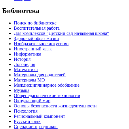
Библиотека
Поиск по библиотеке
Воспитательная работа
Для комплексов "Детский сад-начальная школа"
Здоровый образ жизни
Изобразительное искусство
Иностранный язык
Информатика
История
Логопедия
Математика
Материалы для родителей
Материалы МО
Междисциплинарное обобщение
Музыка
Общепедагогические технологии
Окружающий мир
Основы безопасности жизнедеятельности
Психология
Региональный компонент
Русский язык
Сценарии праздников