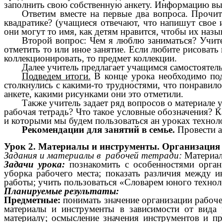
заполнить свою собственную анкету. Информацию вы 
Ответим вместе на первые два вопроса. Прочит
квадратике? (учащиеся отвечают, что напишут свое 
они могут то имя, как детям нравится, чтобы их назы
Второй вопрос: Чем я люблю заниматься? Учите
отметить то или иное занятие. Если любите рисовать 
коллекционировать, то предмет коллекции.
Далее учитель предлагает учащимся самостоятель
Подведем итоги.
В конце урока необходимо под
столкнулись с какими-то трудностями, что понравило
анкете, какими рисунками они это отметили.
Также учитель задает ряд вопросов о материале 
рабочая тетрадь? Что такое условные обозначения? 
и которыми мы будем пользоваться ан уроках техноло
Рекомендации для занятий в семье.
Провести а
Урок 2. Материалы и инструменты. Организация 
Задания и материалы в рабочей тетради:
Материал
Задачи урока:
познакомить с особенностями орган
уборка рабочего места; показать различия между и
работы; учить пользоваться «Словарем юного техноло
Планируемые результаты:
Предметные:
понимать значение организации рабоче
материалы и инструменты в зависимости от вида
материалу;
осмысление значения инструментов и пр