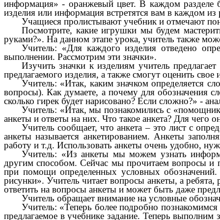
информация» - оранжевый цвет. В каждом разделе б
изделия или информация встретятся вам в каждом из
Учащиеся пролистывают учебник и отмечают по
Посмотрите, какие игрушки мы будем мастерить
руками?». На данном этапе урока, учитель также мо
Учитель: «Для каждого изделия отведено опре
выполнении. Рассмотрим эти значки».
Изучить значки к изделиям учитель предлагает 
предлагаемого изделия, а также смогут оценить свое 
Учитель: «Итак, каким значком определяется сл
вопросы). Как думаете, а почему для обозначения с
сколько гирек будет нарисовано? Если сложно?» - ан
Учитель: «Итак, мы познакомились с «помощника
анкеты и ответы на них. Что такое анкета? Для чего 
Учитель сообщает, что анкета – это лист с опр
анкеты называется анкетированием. Анкеты заполня
работу и т.д. Использовать анкеты очень удобно, ну
Учитель: «Из анкеты мы можем узнать информ
другим способом. Сейчас мы прочитаем вопросы и по
при помощи определенных условных обозначений. П
рисунки». Учитель читает вопросы анкеты, а ребята, 
ответить на вопросы анкеты и может быть даже пред
Учитель обращает внимание на условные обозначе
Учитель: «Теперь более подробно познакомимся с
предлагаемое в учебнике задание. Теперь выполним з