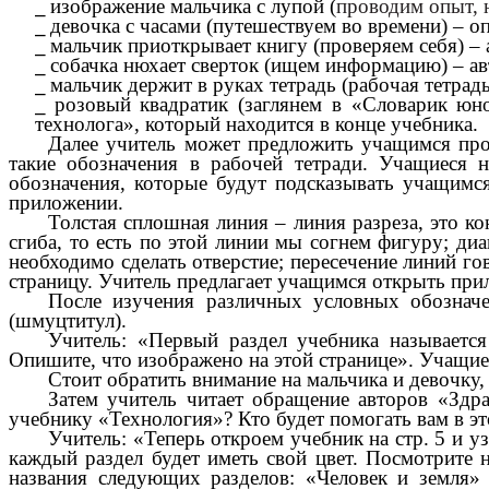
изображение мальчика с лупой (
проводим опыт, 
девочка с часами (путешествуем во времени) – 
мальчик приоткрывает книгу (проверяем себя) –
собачка нюхает сверток (ищем информацию) – ав
мальчик держит в руках тетрадь (рабочая тетрадь
розовый квадратик (заглянем в «Словарик юн
технолога», который находится в конце учебника.
Далее учитель может предложить учащимся прол
такие обозначения в рабочей тетради. Учащиеся н
обозначения, которые будут подсказывать учащимся
приложении.
Толстая сплошная линия – линия разреза, это к
сгиба, то есть по этой линии мы согнем фигуру; диа
необходимо сделать отверстие; пересечение линий го
страницу. Учитель предлагает учащимся открыть при
После изучения различных условных обозначе
(шмуцтитул).
Учитель: «Первый раздел учебника называется
Опишите, что изображено на этой странице». Учащие
Стоит обратить внимание на мальчика и девочку, 
Затем учитель читает обращение авторов «Здра
учебнику «Технология»? Кто будет помогать вам в э
Учитель: «Теперь откроем учебник на стр. 5 и у
каждый раздел будет иметь свой цвет. Посмотрите 
названия следующих разделов: «Человек и земля» 