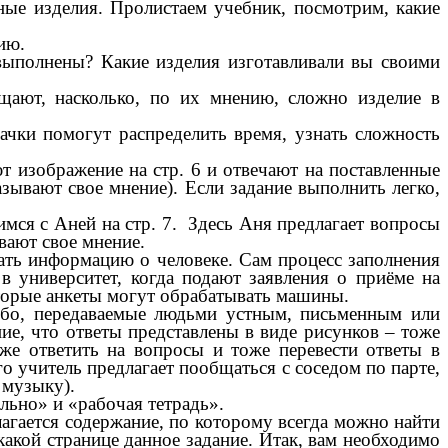
ные изделия. Пролистаем учебник, посмотрим, какие
ию.
 выполнены? Какие изделия изготавливали вы своими
щают, насколько, по их мнению, сложно изделие в
начки помогут распределить время, узнать сложность
т изображение на стр. 6 и отвечают на поставленные
зывают свое мнение). Если задание выполнить легко,
мся с Аней на стр. 7. Здесь Аня предлагает вопросы
вают свое мнение.
нать информацию о человеке. Сам процесс заполнения
в университет, когда подают заявления о приёме на
оторые анкеты могут обрабатывать машины.
бо, передаваемые людьми устным, письменным или
ие, что ответы представлены в виде рисунков – тоже
же ответить на вопросы и тоже перевести ответы в
го учитель предлагает пообщаться с соседом по парте,
 музыку).
льно» и «рабочая тетрадь».
лагается содержание, по которому всегда можно найти
какой странице данное задание. Итак, вам необходимо