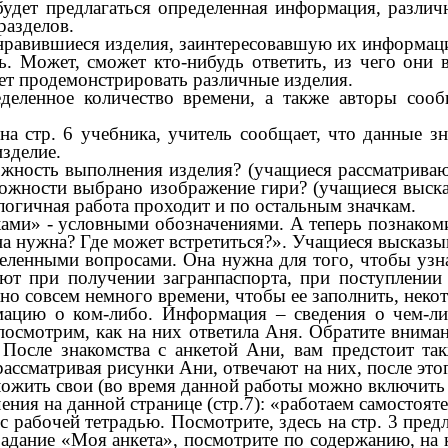
удет предлагаться определенная информация, различ
 разделов.
нравившиеся изделия, заинтересовавшую их информац
. Может, сможет кто-нибудь ответить, из чего они
жет продемонстрировать различные изделия.
деленное количество времени, а также авторы сооб
на стр. 6 учебника, учитель сообщает, что данные з
изделие.
ожность выполнения изделия? (учащиеся рассматриваю
ложности выбрано изображение гири? (учащиеся выска
алогичная работа проходит и по остальным значкам.
ми» - условными обозначениями. А теперь познакоми
она нужна? Где может встретиться?». Учащиеся высказы
еделенными вопросами. Она нужна для того, чтобы уз
ют при получении загранпаспорта, при поступлении 
жно совсем немного времени, чтобы ее заполнить, нек
ацию о ком-либо. Информация – сведения о чем-ли
смотрим, как на них ответила Аня. Обратите вниман
осле знакомства с анкетой Ани, вам предстоит так
рассматривая рисунки Ани, отвечают на них, после это
ложить свои (во время данной работы можно включить
ния на данной странице (стр.7): «работаем самостояте
 рабочей тетрадью. Посмотрите, здесь на стр. 3 пред
адание «Моя анкета», посмотрите по содержанию, на 