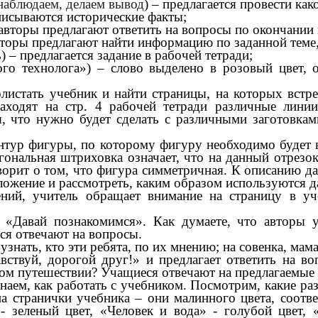
наблюдаем, делаем вывод
) – предлагается провести ка
описываются исторические факты;
 авторы предлагают ответить на вопросы по окончании 
торы предлагают найти информацию по заданной теме,
) – предлагается задание в рабочей тетради;
ого технолога») – слово выделено в розовый цвет,
истать учебник и найти страницы, на которых встре
аходят на стр. 4 рабочей тетради различные лини
, что нужно будет сделать с различными заготовкам
онтур фигуры, по которому фигуру необходимо будет
гональная штриховка означает, что на данный отрезок
ворит о том, что фигура симметричная. К описанию д
ложение и рассмотреть, каким образом используются д
ний, учитель обращает внимание на страницу в уч
 «Давай познакомимся». Как думаете, что авторы у
ся отвечают на вопросы.
узнать, кто эти ребята, по их мнению; на совенка, мам
вствуй, дорогой друг!» и предлагает ответить на в
том путешествии? Учащиеся отвечают на предлагаемые
знаем, как работать с учебником. Посмотрим, какие ра
на странички учебника – они малинного цвета, соотв
- зеленый цвет, «Человек и вода» - голубой цвет, 