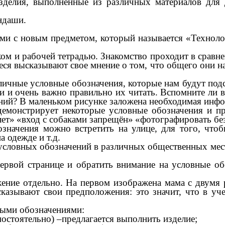
зделия, выполненные из различных материалов для 
ндаши.
ами с новым предметом, который называется «Техноло
иком и рабочей тетрадью. Знакомство проходит в срав
ся высказывают свое мнение о том, что общего они н
личные условные обозначения, которые нам будут подс
 и очень важно правильно их читать. Вспомните ли вы
ений? В маленьком рисунке заложена необходимая инф
емонстрирует некоторые условные обозначения и пр
лет»
«вход с собаками запрещён»
«фотографировать бе
значения можно встретить на улице, для того, что
а одежде и т.д.
условных обозначений в различных общественных мест
ервой странице и обратить внимание на условные об
ение отдельно. На первом изображена мама с двумя р
казывают свои предположения: это значит, что в уче
ными обозначениями:
остоятельно) –предлагается выполнить изделие;