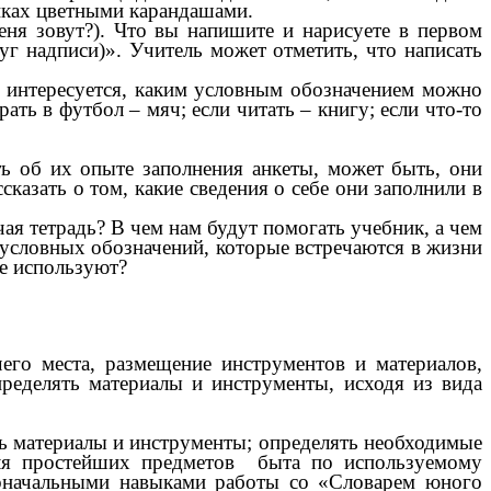
иках цветными карандашами.
еня зовут?). Что вы напишите и нарисуете в первом
уг надписи)». Учитель может отметить, что написать
е интересуется, каким условным обозначением можно
ать в футбол – мяч; если читать – книгу; если что-то
ть об их опыте заполнения анкеты, может быть, они
казать о том, какие сведения о себе они заполнили в
чая тетрадь? В чем нам будут помогать учебник, а чем
 условных обозначений, которые встречаются в жизни
де используют?
чего места, размещение инструментов и материалов,
пределять материалы и инструменты, исходя из вида
ть материалы и инструменты; определять необходимые
еля простейших предметов быта по используемому
воначальными навыками работы со «Словарем юного