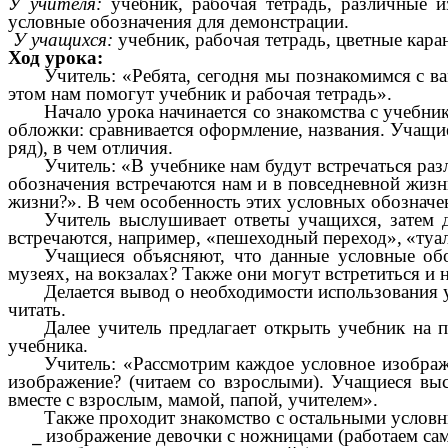
У учителя:
учебник, рабочая тетрадь, различные и
условные обозначения для демонстрации.
У учащихся:
учебник, рабочая тетрадь, цветные кара
Ход урока:
Учитель: «Ребята, сегодня мы познакомимся с в
этом нам помогут учебник и рабочая тетрадь».
Начало урока начинается со знакомства с учебн
обложки: сравнивается оформление, названия. Учащие
ряд), в чем отличия.
Учитель: «В учебнике нам будут встречаться раз
обозначения встречаются нам и в повседневной жизни
жизни?». В чем особенность этих условных обознач
Учитель выслушивает ответы учащихся, затем д
встречаются, например, «пешеходный переход»,
«туа
Учащиеся объясняют, что данные условные обо
музеях, на вокзалах? Также они могут встретиться и н
Делается вывод о необходимости использования 
читать.
Далее учитель предлагает открыть учебник на п
учебника.
Учитель: «Рассмотрим каждое условное изображ
изображение? (читаем со взрослыми). Учащиеся выс
вместе с взрослым, мамой, папой, учителем».
Также проходит знакомство с остальными услов
изображение девочки с ножницами (работаем сам