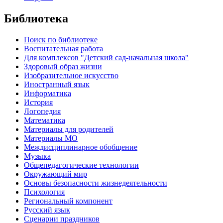
Библиотека
Поиск по библиотеке
Воспитательная работа
Для комплексов "Детский сад-начальная школа"
Здоровый образ жизни
Изобразительное искусство
Иностранный язык
Информатика
История
Логопедия
Математика
Материалы для родителей
Материалы МО
Междисциплинарное обобщение
Музыка
Общепедагогические технологии
Окружающий мир
Основы безопасности жизнедеятельности
Психология
Региональный компонент
Русский язык
Сценарии праздников