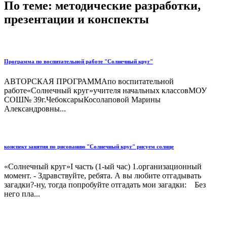
По теме: методические разработки,
презентации и конспекты
Программа по воспитательной работе "Солнечный круг"
АВТОРСКАЯ ПРОГРАММАпо воспитательной
работе«Солнечный круг»учителя начальных классовМОУ
СОШ№ 39г.ЧебоксарыКосолаповой Марины
Александровны...
конспект занятия по рисованию "Солнечный круг" рисуем солнце
«Солнечный круг»I часть (1-ый час) 1.организационный
момент. - Здравствуйте, ребята. А вы любите отгадывать
загадки?-ну, тогда попробуйте отгадать мои загадки: Без
него пла...