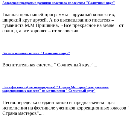
Авторская программа развития классного коллектива "Солнечный круг"
Главная цель нашей программы – дружный коллектив,
широкий круг друзей. А по высказыванию писателя –
гуманиста М.М.Пришвина, «Все прекрасное на земле – от
солнца, а все хорошее – от человека»...
Воспитательная система " Солнечный круг"
Воспитательная система " Солнечный круг"...
Гимн фестиваля( песня-переделка) " Страна Мастеров" для учеников
коррекционных классов" на мотив песни " Солнечный круг"
Песня-переделка создана мною и предназначена для
исполнения на фестивале учеников коррекционных классов "
Страна мастеров"....