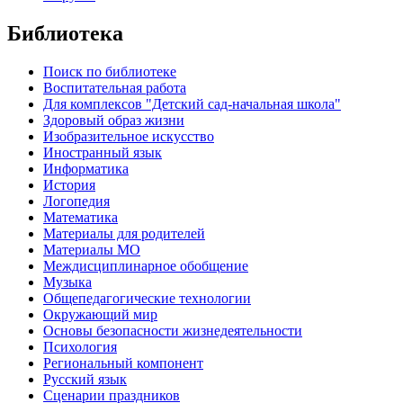
Библиотека
Поиск по библиотеке
Воспитательная работа
Для комплексов "Детский сад-начальная школа"
Здоровый образ жизни
Изобразительное искусство
Иностранный язык
Информатика
История
Логопедия
Математика
Материалы для родителей
Материалы МО
Междисциплинарное обобщение
Музыка
Общепедагогические технологии
Окружающий мир
Основы безопасности жизнедеятельности
Психология
Региональный компонент
Русский язык
Сценарии праздников