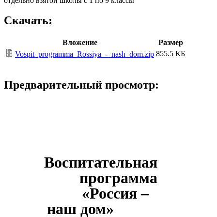
отдельно взятой школы с 1 по 9 классы
Скачать:
Вложение
Размер
855.5 КБ
Vospit_programma_Rossiya_-_nash_dom.zip
Предварительный просмотр:
Воспитательная
программа
«Россия –
наш дом»