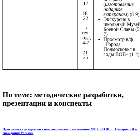
17
(
изготовление
подарков
18-
ветеранам
) (8-9)
22
Экскурсия в
школьный Музе
в
Боевой Славы (5
теч.
7)
года,
Просмотр в/ф
4-7
«Города
Подмосковья в
21-
годы ВОВ» (1-4)
25
По теме: методические разработки,
презентации и конспекты
Программа гражданско - патриотического воспитания МОУ «СОШ с. Пигари» «Я –
гражданин России»