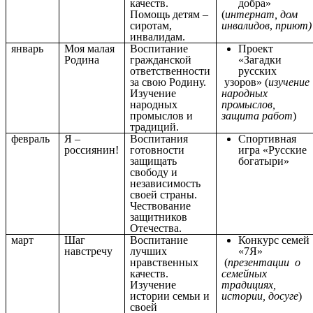
качеств.
добра»
Помощь детям –
(
интернат, дом
сиротам,
инвалидов
,
приют)
инвалидам.
январь
Моя малая
Воспитание
Проект
Родина
гражданской
«Загадки
ответственности
русских
за свою Родину.
узоров» (
изучение
Изучение
народных
народных
промыслов,
промыслов и
защита работ
)
традиций.
февраль
Я –
Воспитания
Спортивная
россиянин!
готовности
игра «Русские
защищать
богатыри»
свободу и
независимость
своей страны.
Чествование
защитников
Отечества.
март
Шаг
Воспитание
Конкурс семей
навстречу
лучших
«7Я»
нравственных
(
презентации о
качеств.
семейных
Изучение
традициях,
истории семьи и
истории, досуге
)
своей