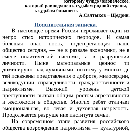
которому чуждо человеческое,
который равнодушен к судьбам родной страны,
к судьбам ближнего.
А.Салтыков – Щедрин.
Пояснительная записка.
В настоящее время Россия переживает один из
непро стых исторических периодов. И самая
большая опас ность, подстерегающая наше
общество сегодня, — не в развале экономики, не в
смене политической системы, а в разрушении
личности. Ныне материальные ценнос ти
доминируют над духовными, поэтому у многих де
тей искажены представления о доброте, милосердии,
великодушии, справедливости, гражданственности и
патриотизме. Высокий уровень детской
преступности вызван общим ростом агрессивности
и жестокости в обществе. Многих ребят отличает
эмоциональная, во левая и духовная незрелость.
Продолжается разруше ние института семьи.
На современном этапе развития российского
общества возрождение патриотизма — культурной,