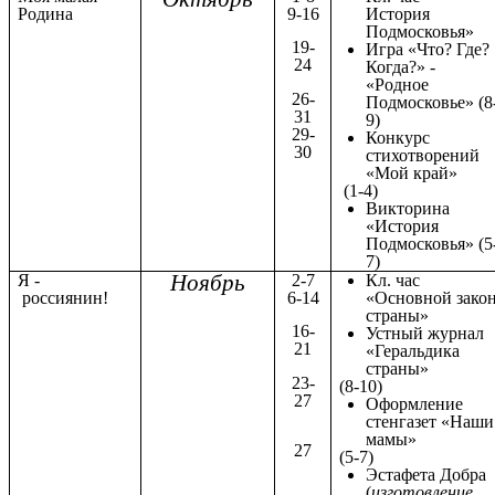
Родина
9-16
История
Подмосковья»
19-
Игра «Что? Где?
24
Когда?» -
«Родное
26-
Подмосковье» (8
31
9)
29-
Конкурс
30
стихотворений
«Мой край»
(1-4)
Викторина
«История
Подмосковья» (5
7)
Ноябрь
Я -
2-7
Кл. час
россиянин!
6-14
«Основной зако
страны»
16-
Устный журнал
21
«Геральдика
страны»
23-
(8-10)
27
Оформление
стенгазет «Наши
мамы»
27
(5-7)
Эстафета Добра
(
изготовление