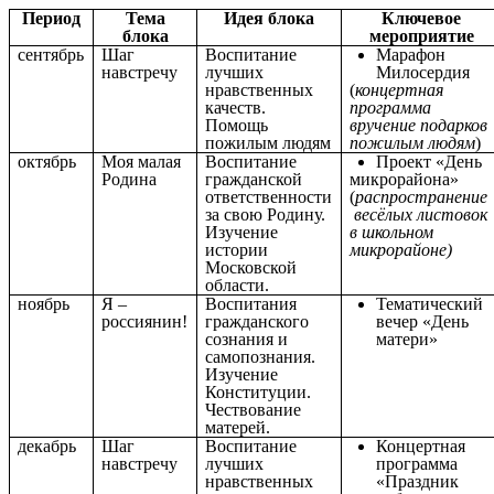
Период
Тема
Идея блока
Ключевое
блока
мероприятие
сентябрь
Шаг
Воспитание
Марафон
навстречу
лучших
Милосердия
нравственных
(
концертная
качеств.
программа
Помощь
вручение подарков
пожилым людям
пожилым людям
)
октябрь
Моя малая
Воспитание
Проект «День
Родина
гражданской
микрорайона»
ответственности
(
распространение
за свою Родину.
весёлых листовок
Изучение
в школьном
истории
микрорайоне)
Московской
области.
ноябрь
Я –
Воспитания
Тематический
россиянин!
гражданского
вечер «День
сознания и
матери»
самопознания.
Изучение
Конституции.
Чествование
матерей.
декабрь
Шаг
Воспитание
Концертная
навстречу
лучших
программа
нравственных
«Праздник