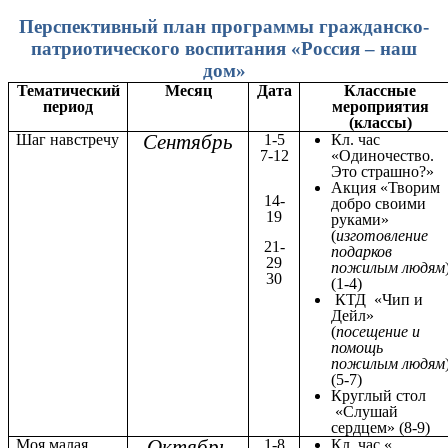
Перспективный план программы гражданско-
патриотического воспитания «Россия – наш
дом»
Тематический
Месяц
Дата
Классные
период
мероприятия
(классы)
Сентябрь
Шаг навстречу
1-5
Кл. час
7-12
«Одиночество.
Это страшно?»
Акция «Творим
14-
добро своими
19
руками»
(
изготовление
21-
подарков
29
пожилым людям
30
(1-4)
КТД «Чип и
Дейл»
(
посещение и
помощь
пожилым людям
(5-7)
Круглый стол
«Слушай
сердцем» (8-9)
Октябрь
Моя малая
1-8
Кл. час «