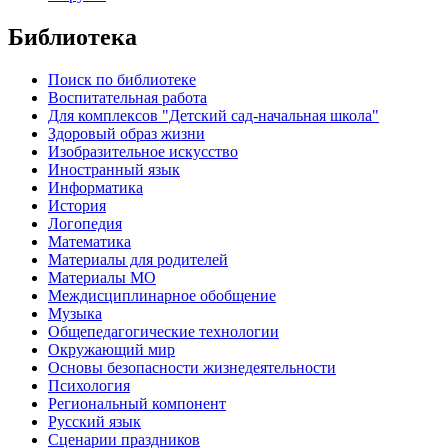
Библиотека
Поиск по библиотеке
Воспитательная работа
Для комплексов "Детский сад-начальная школа"
Здоровый образ жизни
Изобразительное искусство
Иностранный язык
Информатика
История
Логопедия
Математика
Материалы для родителей
Материалы МО
Междисциплинарное обобщение
Музыка
Общепедагогические технологии
Окружающий мир
Основы безопасности жизнедеятельности
Психология
Региональный компонент
Русский язык
Сценарии праздников