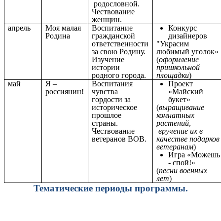
родословной.
Чествование
женщин.
апрель
Моя малая
Воспитание
Конкурс
Родина
гражданской
дизайнеров
ответственности
"Украсим
за свою Родину.
любимый уголок»
Изучение
(
оформление
истории
пришкольной
родного города.
площадки
)
май
Я –
Воспитания
Проект
россиянин!
чувства
«Майский
гордости за
букет»
историческое
(
выращивание
прошлое
комнатных
страны.
растений
,
Чествование
вручение их в
ветеранов ВОВ.
качестве подарков
ветеранам
)
Игра «Можешь
- спой!»
(
песни военных
лет
)
Тематические периоды программы.