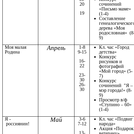
20
сочинений
«Письмо маме»
19
(1-4)
Составление
генеалогическог
дерева «Моя
родословная» (8
9)
Апрель
Моя малая
1-8
Кл. час «Город
Родина
9-15
детства»
Конкурс
16-
рисунков и
22
фотографий
«Мой город» (5-
23-
7)
30
Конкурс
26-
сочинений "Я –
30
мэр города!» (8-
9)
Просмотр в/ф
«Ступино – 60»
(1-4)
Май
Я -
3-6
Кл. час «Подвиг
россиянин!
7-12
народа»
Акция «Подарок
13-
ветерану»