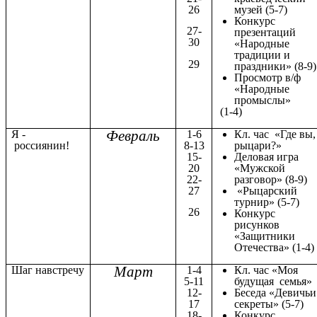
26
музей (5-7)
Конкурс
27-
презентаций
30
«Народные
традиции и
29
праздники» (8-9)
Просмотр в/ф
«Народные
промыслы»
(1-4)
Февраль
Я -
1-6
Кл. час «Где вы,
россиянин!
8-13
рыцари?»
15-
Деловая игра
20
«Мужской
22-
разговор» (8-9)
27
«Рыцарский
турнир» (5-7)
26
Конкурс
рисунков
«Защитники
Отечества» (1-4)
Март
Шаг навстречу
1-4
Кл. час «Моя
5-11
будущая семья»
12-
Беседа «Девичьи
17
секреты» (5-7)
18-
Конкурс