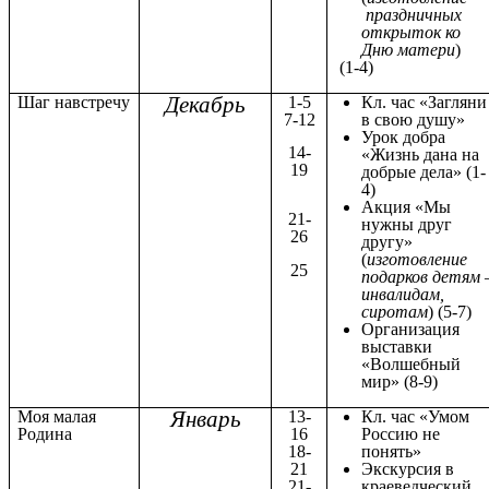
праздничных
открыток ко
Дню матери
)
(1-4)
Декабрь
Шаг навстречу
1-5
Кл. час «Загляни
7-12
в свою душу»
Урок добра
14-
«Жизнь дана на
19
добрые дела» (1-
4)
Акция «Мы
21-
нужны друг
26
другу»
(
изготовление
25
подарков детям 
инвалидам,
сиротам
) (5-7)
Организация
выставки
«Волшебный
мир» (8-9)
Январь
Моя малая
13-
Кл. час «Умом
Родина
16
Россию не
18-
понять»
21
Экскурсия в
21-
краеведческий