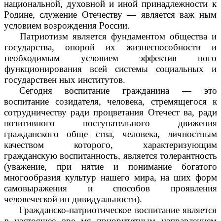
национальной, духовной и иной принадлежности к
Родине, служение Отечеству — является важ ным
условием возрождения России.
Патриотизм является фундаментом общества и
государства, опорой их жизнеспособности и
необходимым условием эффектив ного
функционирования всей системы социальных и
государствен ных институтов.
Сегодня воспитание гражданина — это
воспитание созидателя, человека, стремящегося к
сотрудничеству ради процветания Отечест ва, ради
позитивного поступательного движения
гражданского обще ства, человека, личностным
качеством которого, характеризующим
гражданскую воспитанность, является толерантность
(уважение, при нятие и понимание богатого
многообразия культур нашего мира, на ших форм
самовыражения и способов проявления
человеческой ин дивидуальности).
Гражданско-патриотическое воспитание является
в настоящее вре мя приоритетным направлением