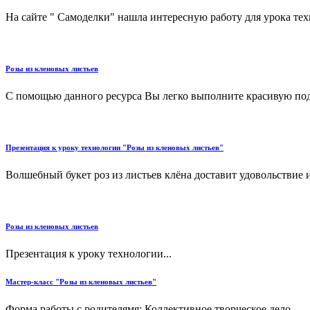
На сайте " Самоделки" нашла интересную работу для урока техн
Розы из кленовых листьев
С помощью данного ресурса Вы легко выполните красивую поде
Презентация к уроку технологии "Розы из кленовых листьев"
Волшебный букет роз из листьев клёна доставит удовольствие и
Розы из кленовых листьев
Презентация к уроку технологии...
Мастер-класс "Розы из кленовых листьев"
Форма работы с родителямя: Коллективное творческое дело....