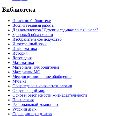
Библиотека
Поиск по библиотеке
Воспитательная работа
Для комплексов "Детский сад-начальная школа"
Здоровый образ жизни
Изобразительное искусство
Иностранный язык
Информатика
История
Логопедия
Математика
Материалы для родителей
Материалы МО
Междисциплинарное обобщение
Музыка
Общепедагогические технологии
Окружающий мир
Основы безопасности жизнедеятельности
Психология
Региональный компонент
Русский язык
Сценарии праздников