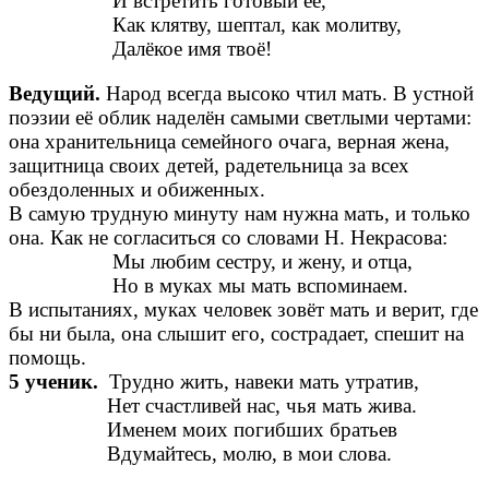
И встретить готовый её,
Как клятву, шептал, как молитву,
Далёкое имя твоё!
Ведущий.
Народ всегда высоко чтил мать. В устной
поэзии её облик наделён самыми светлыми чертами:
она хранительница семейного очага, верная жена,
защитница своих детей, радетельница за всех
обездоленных и обиженных.
В самую трудную минуту нам нужна мать, и только
она. Как не согласиться со словами Н. Некрасова:
Мы любим сестру, и жену, и отца,
Но в муках мы мать вспоминаем.
В испытаниях, муках человек зовёт мать и верит, где
бы ни была, она слышит его, сострадает, спешит на
помощь.
5 ученик.
Трудно жить, навеки мать утратив,
Нет счастливей нас, чья мать жива.
Именем моих погибших братьев
Вдумайтесь, молю, в мои слова.