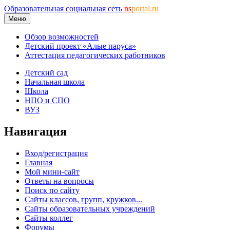
Образовательная социальная сеть
ns
portal.ru
Меню
Обзор возможностей
Детский проект «Алые паруса»
Аттестация педагогических работников
Детский сад
Начальная школа
Школа
НПО и СПО
ВУЗ
Навигация
Вход/регистрация
Главная
Мой мини-сайт
Ответы на вопросы
Поиск по сайту
Сайты классов, групп, кружков...
Сайты образовательных учреждений
Сайты коллег
Форумы