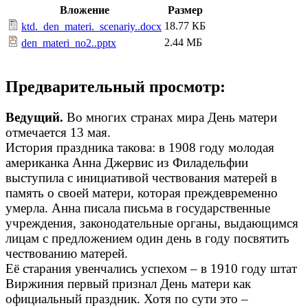
Вложение
Размер
18.77 КБ
ktd._den_materi._scenariy..docx
2.44 МБ
den_materi_no2..pptx
Предварительный просмотр:
Ведущий.
Во многих странах мира День матери
отмечается 13 мая.
История праздника такова: в 1908 году молодая
американка Анна Джервис из Филадельфии
выступила с инициативой чествования матерей в
память о своей матери, которая преждевременно
умерла. Анна писала письма в государственные
учреждения, законодательные органы, выдающимся
лицам с предложением один день в году посвятить
чествованию матерей.
Её старания увенчались успехом – в 1910 году штат
Виржиния первый признал День матери как
официальный праздник. Хотя по сути это –