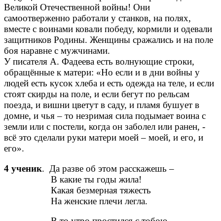
Великой Отечественной войны! Они
самоотверженно работали у станков, на полях,
вместе с воинами ковали победу, кормили и одевали
защитников Родины. Женщины сражались и на поле
боя наравне с мужчинами.
У писателя А. Фадеева есть волнующие строки,
обращённые к матери: «Но если и в дни войны у
людей есть кусок хлеба и есть одежда на теле, и если
стоят скирды на поле, и если бегут по рельсам
поезда, и вишни цветут в саду, и пламя бушует в
домне, и чья – то незримая сила подымает воина с
земли или с постели, когда он заболел или ранен, -
всё это сделали руки матери моей – моей, и его, и
его».
4 ученик
. Да разве об этом расскажешь –
В какие ты годы жила!
Какая безмерная тяжесть
На женские плечи легла.
В то утро простился с тобою