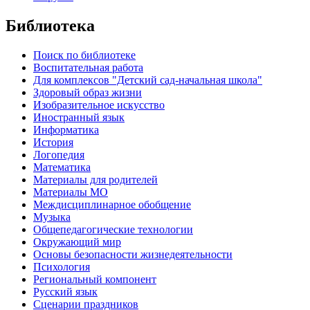
Библиотека
Поиск по библиотеке
Воспитательная работа
Для комплексов "Детский сад-начальная школа"
Здоровый образ жизни
Изобразительное искусство
Иностранный язык
Информатика
История
Логопедия
Математика
Материалы для родителей
Материалы МО
Междисциплинарное обобщение
Музыка
Общепедагогические технологии
Окружающий мир
Основы безопасности жизнедеятельности
Психология
Региональный компонент
Русский язык
Сценарии праздников