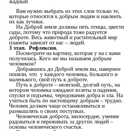
жадный
Вам нужно выбрать из этих слов только те,
которые относятся к добрым людям и наклеить
их как лучики.
На Доброй земле должны петь птицы, цвести
сады, потому что природа тоже радуется
доброте. Весь животный и растительный мир
планеты зависит от нас – людей.
3 этап. Рефлексия.
Посмотрите на картину, которая у на с вами
получилась. Кого же мы называем добрым
человеком?
Добравшись до Доброй земли вы, наверное
поняли, что у каждого человека, большого и
маленького, свой путь к доброте.
Путь к доброте – нелегкий, долгий путь, на
котором человека ожидают взлеты и падения,
спуски и подъемы, чередования добра и зла. На
учиться быть по настоящему добрым – трудно.
Человек должен чаще останавливаться и
размышлять о своих поступках.
Человеческая доброта, милосердие, умение
радоваться и переживать за других людей –
основы человеческого счастья.