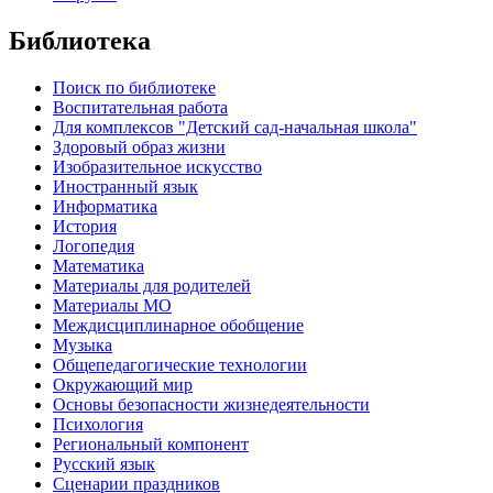
Библиотека
Поиск по библиотеке
Воспитательная работа
Для комплексов "Детский сад-начальная школа"
Здоровый образ жизни
Изобразительное искусство
Иностранный язык
Информатика
История
Логопедия
Математика
Материалы для родителей
Материалы МО
Междисциплинарное обобщение
Музыка
Общепедагогические технологии
Окружающий мир
Основы безопасности жизнедеятельности
Психология
Региональный компонент
Русский язык
Сценарии праздников