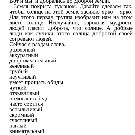
Вот и мы и добрались до Доброй земли.
- Земля покрыта туманом. Давайте сделаем так,
чтобы солнце на этой земле засияло ярко – ярко.
Для этого первая группа изобразит нам на этом
листе солнце. Неслучайно, народная мудрость
людей гласит: доброта, что солнце. А добрые
люди как лучики этого солнца добротой своей
согревают людей.
Сейчас я раздам слова.
развязный
аккуратный
доброжелательный
вежливый
грубый
неучтивый
умеет прощать обиды
чуткий
отзывчивый
помогает в беде
часто сорится
вспыльчивый
скромный
счастливый
наглый
внимательный