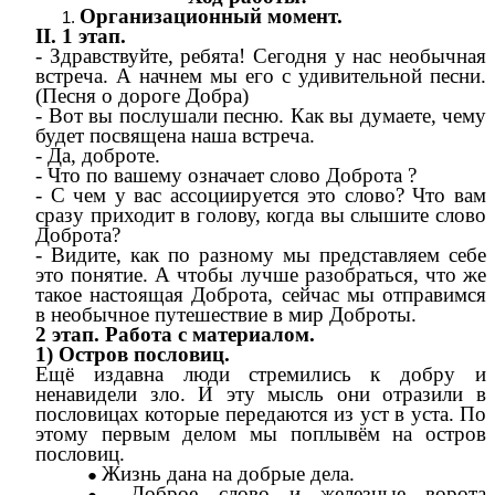
Организационный момент.
II. 1 этап.
- Здравствуйте, ребята! Сегодня у нас необычная
встреча. А начнем мы его с удивительной песни.
(Песня о дороге Добра)
- Вот вы послушали песню. Как вы думаете, чему
будет посвящена наша встреча.
- Да, доброте.
- Что по вашему означает слово Доброта ?
- С чем у вас ассоциируется это слово? Что вам
сразу приходит в голову, когда вы слышите слово
Доброта?
- Видите, как по разному мы представляем себе
это понятие. А чтобы лучше разобраться, что же
такое настоящая Доброта, сейчас мы отправимся
в необычное путешествие в мир Доброты.
2 этап. Работа с материалом.
1) Остров пословиц.
Ещё издавна люди стремились к добру и
ненавидели зло. И эту мысль они отразили в
пословицах которые передаются из уст в уста. По
этому первым делом мы поплывём на остров
пословиц.
Жизнь дана на добрые дела.
Доброе слово и железные ворота