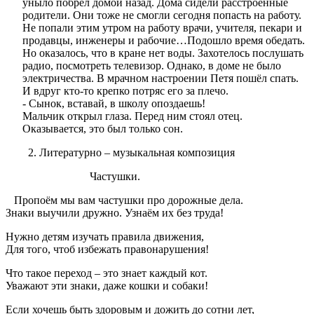
уныло побрёл домой назад. Дома сидели расстроенные
родители. Они тоже не смогли сегодня попасть на работу.
Не попали этим утром на работу врачи, учителя, пекари и
продавцы, инженеры и рабочие…Подошло время обедать.
Но оказалось, что в кране нет воды. Захотелось послушать
радио, посмотреть телевизор. Однако, в доме не было
электричества. В мрачном настроении Петя пошёл спать.
И вдруг кто-то крепко потряс его за плечо.
- Сынок, вставай, в школу опоздаешь!
Мальчик открыл глаза. Перед ним стоял отец.
Оказывается, это был только сон.
Литературно – музыкальная композиция
Частушки.
Пропоём мы вам частушки про дорожные дела.
Знаки выучили дружно. Узнаём их без труда!
Нужно детям изучать правила движения,
Для того, чтоб избежать правонарушения!
Что такое переход – это знает каждый кот.
Уважают эти знаки, даже кошки и собаки!
Если хочешь быть здоровым и дожить до сотни лет,