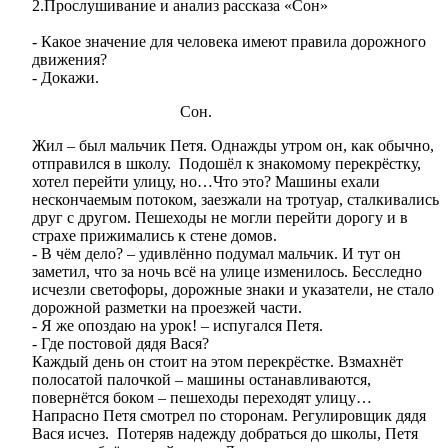
2.Прослушивание и анализ рассказа «Сон»
- Какое значение для человека имеют правила дорожного
движения?
- Докажи.
Сон.
Жил – был мальчик Петя. Однажды утром он, как обычно,
отправился в школу. Подошёл к знакомому перекрёстку,
хотел перейти улицу, но…Что это? Машины ехали
нескончаемым потоком, заезжали на тротуар, сталкивались
друг с другом. Пешеходы не могли перейти дорогу и в
страхе прижимались к стене домов.
- В чём дело? – удивлённо подумал мальчик. И тут он
заметил, что за ночь всё на улице изменилось. Бесследно
исчезли светофоры, дорожные знаки и указатели, не стало
дорожной разметки на проезжей части.
- Я же опоздаю на урок! – испугался Петя.
- Где постовой дядя Вася?
Каждый день он стоит на этом перекрёстке. Взмахнёт
полосатой палочкой – машины останавливаются,
повернётся боком – пешеходы переходят улицу…
Напрасно Петя смотрел по сторонам. Регулировщик дядя
Вася исчез. Потеряв надежду добраться до школы, Петя