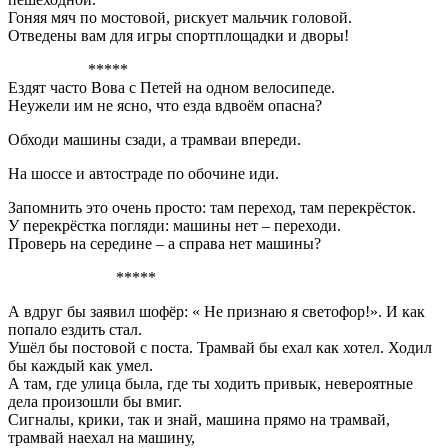
Гоняя мяч по мостовой, рискует мальчик головой.
Отведены вам для игры спортплощадки и дворы!
*****
Ездят часто Вова с Петей на одном велосипеде.
Неужели им не ясно, что езда вдвоём опасна?
Обходи машины сзади, а трамваи впереди.
На шоссе и автостраде по обочине иди.
Запомнить это очень просто: там переход, там перекрёсток.
У перекрёстка погляди: машины нет – переходи.
Проверь на середине – а справа нет машины?
*****
А вдруг бы заявил шофёр: « Не признаю я светофор!». И как
попало ездить стал.
Ушёл бы постовой с поста. Трамвай бы ехал как хотел. Ходил
бы каждый как умел.
А там, где улица была, где ты ходить привык, невероятные
дела произошли бы вмиг.
Сигналы, крики, так и знай, машина прямо на трамвай,
трамвай наехал на машину,