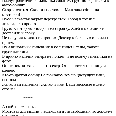
Плачут родители: « Мальчика сбили!». Грустно водителям в
автомобилях.
Скорая мчится. Свистит постовой. Мальчика сбили на
мостовой!
Из-за несчастья закрыт перекрёсток. Город в тот час
лихорадило просто.
Грузы в тот день опоздали на стройку. Хлеб в магазин не
доставили к сроку.
Не получил молока гастроном. Доктор к больным опоздал на
приём.
Ну а виновник? Виновник в больнице! Стены, халаты,
грустные лица.
В армию мальчик теперь не пойдёт, и не возьмут инвалида на
флот.
Он не помчится осваивать север. Он не посеет пшеницу и
клевер.
Кто-то другой обойдёт с рюкзаком землю цветущую нашу
пешком.
Жалко вам мальчика? Жалко и мне. Ваше здоровье нужно
стране!
*****
А ещё запомни ты:
Мостовая для машин, пешеходам путь свободный по дорожке
пешеходной.