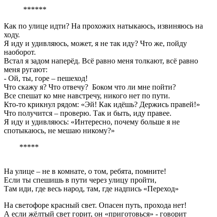
******
Как по улице идти? На прохожих натыкаюсь, извиняюсь на
ходу.
Я иду и удивляюсь, может, я не так иду? Что же, пойду
наоборот.
Встал я задом наперёд. Всё равно меня толкают, всё равно
меня ругают:
- Ой, ты, горе – пешеход!
Что скажу я? Что отвечу? Боком что ли мне пойти?
Все спешат ко мне навстречу, никого нет по пути.
Кто-то крикнул рядом: «Эй! Как идёшь? Держись правей!»
Что получится – проверю. Так и быть, иду правее.
Я иду и удивляюсь: «Интересно, почему больше я не
спотыкаюсь, не мешаю никому?»
*****
На улице – не в комнате, о том, ребята, помните!
Если ты спешишь в пути через улицу пройти,
Там иди, где весь народ, там, где надпись «Переход»
На светофоре красный свет. Опасен путь, прохода нет!
А если жёлтый свет горит, он «приготовься» - говорит