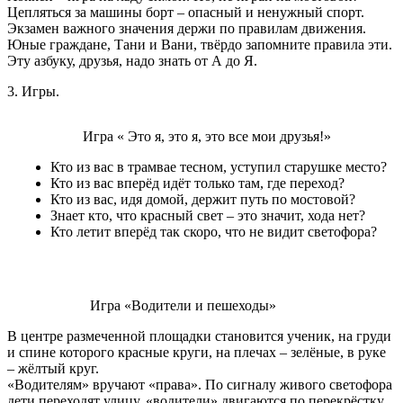
Цепляться за машины борт – опасный и ненужный спорт.
Экзамен важного значения держи по правилам движения.
Юные граждане, Тани и Вани, твёрдо запомните правила эти.
Эту азбуку, друзья, надо знать от А до Я.
3. Игры.
Игра « Это я, это я, это все мои друзья!»
Кто из вас в трамвае тесном, уступил старушке место?
Кто из вас вперёд идёт только там, где переход?
Кто из вас, идя домой, держит путь по мостовой?
Знает кто, что красный свет – это значит, хода нет?
Кто летит вперёд так скоро, что не видит светофора?
Игра «Водители и пешеходы»
В центре размеченной площадки становится ученик, на груди
и спине которого красные круги, на плечах – зелёные, в руке
– жёлтый круг.
«Водителям» вручают «права». По сигналу живого светофора
дети переходят улицу, «водители» двигаются по перекрёстку.