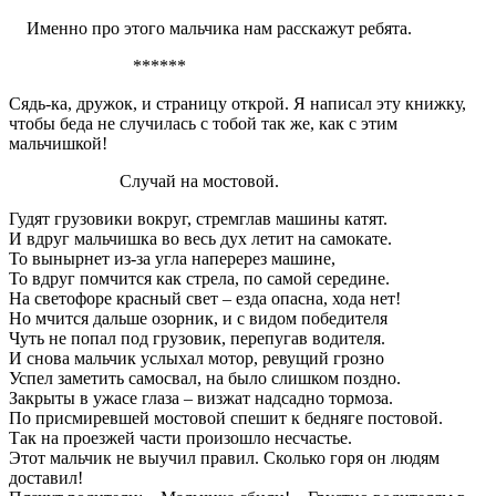
Именно про этого мальчика нам расскажут ребята.
******
Сядь-ка, дружок, и страницу открой. Я написал эту книжку,
чтобы беда не случилась с тобой так же, как с этим
мальчишкой!
Случай на мостовой.
Гудят грузовики вокруг, стремглав машины катят.
И вдруг мальчишка во весь дух летит на самокате.
То вынырнет из-за угла наперерез машине,
То вдруг помчится как стрела, по самой середине.
На светофоре красный свет – езда опасна, хода нет!
Но мчится дальше озорник, и с видом победителя
Чуть не попал под грузовик, перепугав водителя.
И снова мальчик услыхал мотор, ревущий грозно
Успел заметить самосвал, на было слишком поздно.
Закрыты в ужасе глаза – визжат надсадно тормоза.
По присмиревшей мостовой спешит к бедняге постовой.
Так на проезжей части произошло несчастье.
Этот мальчик не выучил правил. Сколько горя он людям
доставил!