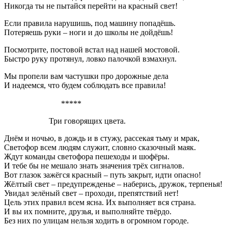
Никогда ты не пытайся перейти на красный свет!
Если правила нарушишь, под машину попадёшь.
Потеряешь руки – ноги и до школы не дойдёшь!
Посмотрите, постовой встал над нашей мостовой.
Быстро руку протянул, ловко палочкой взмахнул.
Мы пропели вам частушки про дорожные дела
И надеемся, что будем соблюдать все правила!
*****
Три говорящих цвета.
Днём и ночью, в дождь и в стужу, рассекая тьму и мрак,
Светофор всем людям служит, словно сказочный маяк.
Ждут команды светофора пешеходы и шофёры.
И тебе бы не мешало знать значения трёх сигналов.
Вот глазок зажёгся красный – путь закрыт, идти опасно!
Жёлтый свет – предупрежденье – наберись, дружок, терпенья!
Увидал зелёный свет – проходи, препятствий нет!
Цель этих правил всем ясна. Их выполняет вся страна.
И вы их помните, друзья, и выполняйте твёрдо.
Без них по улицам нельзя ходить в огромном городе.