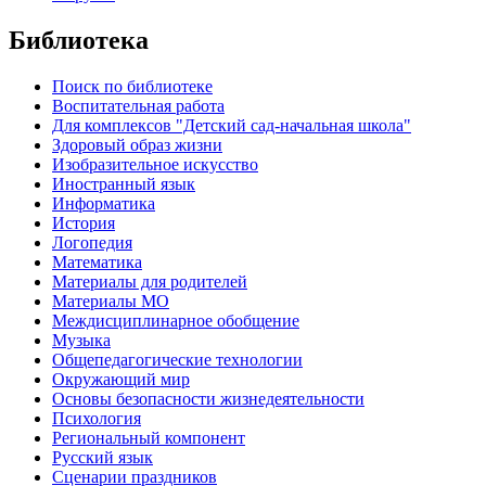
Библиотека
Поиск по библиотеке
Воспитательная работа
Для комплексов "Детский сад-начальная школа"
Здоровый образ жизни
Изобразительное искусство
Иностранный язык
Информатика
История
Логопедия
Математика
Материалы для родителей
Материалы МО
Междисциплинарное обобщение
Музыка
Общепедагогические технологии
Окружающий мир
Основы безопасности жизнедеятельности
Психология
Региональный компонент
Русский язык
Сценарии праздников