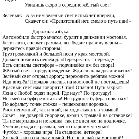
Увидишь скоро в середине жёлтый свет!
Зелёный: А за ним зелёный свет вспыхнет впереди,
Скажет он: «Препятствий нет, смело в путь иди!»
Дорожная азбука.
Автомобили быстро мчатся, бурлит в движении мостовая.
Бегут авто, спешат трамваи, все будьте правилу верны –
держитесь правой стороны!
Груз громоздкий и большой неси у края мостовой.
Должен помнить пешеход: «Перекрёсток – переход»
Есть сигналы светофора – подчиняйся им без спора!
Жёлтый свет – предупрежденье. Жди сигнала для движенья!
Зелёный свет открыл дорогу, переходить ребятам можно!
Иди вперёд! Порядок знаешь, на мостовой не пострадаешь!
Красный свет нам говорит: Стой! Опасно! Путь закрыт!
Лена с Любой ходят парой. Где идут? По тротуару!
Не смей на буфере кататься! Не трудно с буфера сорваться!
По асфальту точек стёжка – пешеходная дорожка.
Риск ненужный, так и знай, на ходу скакать в трамвай.
Совет – не доверяй сноровке, входи в трамвай на остановке!
Ты не мартышка и не кошка, так не виси же на подножке.
Ученик, входя в трамвай, место старшим уступай!
Футбол – хорошая игра! На стадионе, детвора!
Хоккей – игра на льду зимой. Но, не играй на мостовой!