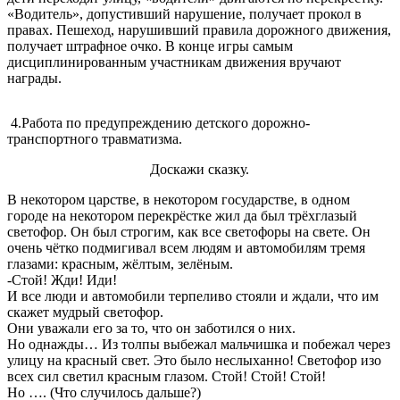
«Водитель», допустивший нарушение, получает прокол в
правах. Пешеход, нарушивший правила дорожного движения,
получает штрафное очко. В конце игры самым
дисциплинированным участникам движения вручают
награды.
4.Работа по предупреждению детского дорожно-
транспортного травматизма.
Доскажи сказку.
В некотором царстве, в некотором государстве, в одном
городе на некотором перекрёстке жил да был трёхглазый
светофор. Он был строгим, как все светофоры на свете. Он
очень чётко подмигивал всем людям и автомобилям тремя
глазами: красным, жёлтым, зелёным.
-Стой! Жди! Иди!
И все люди и автомобили терпеливо стояли и ждали, что им
скажет мудрый светофор.
Они уважали его за то, что он заботился о них.
Но однажды… Из толпы выбежал мальчишка и побежал через
улицу на красный свет. Это было неслыханно! Светофор изо
всех сил светил красным глазом. Стой! Стой! Стой!
Но …. (Что случилось дальше?)