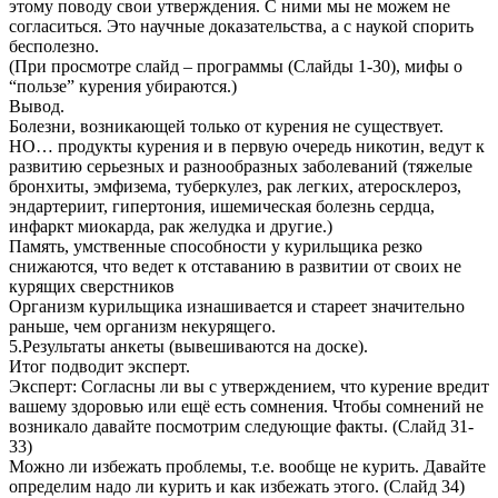
этому поводу свои утверждения. С ними мы не можем не
согласиться. Это научные доказательства, а с наукой спорить
бесполезно.
(При просмотре слайд – программы (Слайды 1-30), мифы о
“пользе” курения убираются.)
Вывод.
Болезни, возникающей только от курения не существует.
НО… продукты курения и в первую очередь никотин, ведут к
развитию серьезных и разнообразных заболеваний (тяжелые
бронхиты, эмфизема, туберкулез, рак легких, атеросклероз,
эндартериит, гипертония, ишемическая болезнь сердца,
инфаркт миокарда, рак желудка и другие.)
Память, умственные способности у курильщика резко
снижаются, что ведет к отставанию в развитии от своих не
курящих сверстников
Организм курильщика изнашивается и стареет значительно
раньше, чем организм некурящего.
5.Результаты анкеты (вывешиваются на доске).
Итог подводит эксперт.
Эксперт: Согласны ли вы с утверждением, что курение вредит
вашему здоровью или ещё есть сомнения. Чтобы сомнений не
возникало давайте посмотрим следующие факты. (Слайд 31-
33)
Можно ли избежать проблемы, т.е. вообще не курить. Давайте
определим надо ли курить и как избежать этого. (Слайд 34)