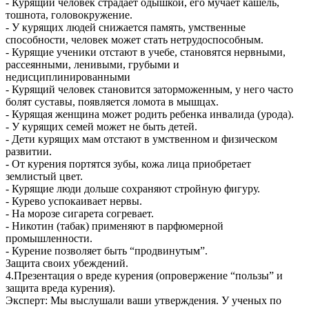
- Курящий человек страдает одышкой, его мучает кашель,
тошнота, головокружение.
- У курящих людей снижается память, умственные
способности, человек может стать нетрудоспособным.
- Курящие ученики отстают в учебе, становятся нервными,
рассеянными, ленивыми, грубыми и
недисциплинированными
- Курящий человек становится заторможенным, у него часто
болят суставы, появляется ломота в мышцах.
- Курящая женщина может родить ребенка инвалида (урода).
- У курящих семей может не быть детей.
- Дети курящих мам отстают в умственном и физическом
развитии.
- От курения портятся зубы, кожа лица приобретает
землистый цвет.
- Курящие люди дольше сохраняют стройную фигуру.
- Курево успокаивает нервы.
- На морозе сигарета согревает.
- Никотин (табак) применяют в парфюмерной
промышленности.
- Курение позволяет быть “продвинутым”.
Защита своих убеждений.
4.Презентация о вреде курения (опровержение “пользы” и
защита вреда курения).
Эксперт: Мы выслушали ваши утверждения. У ученых по