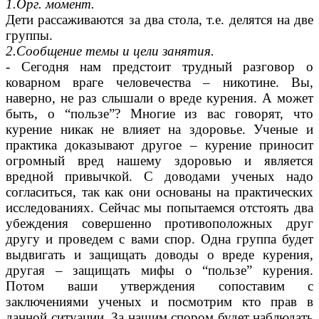
1.Орг. момент.
Дети рассаживаются за два стола, т.е. делятся на две
группы.
2.Сообщение темы и цели занятия.
- Сегодня нам предстоит трудный разговор о
коварном враге человечества – никотине. Вы,
наверно, не раз слышали о вреде курения. А может
быть, о “пользе”? Многие из вас говорят, что
курение никак не влияет на здоровье. Ученые и
практика доказывают другое – курение приносит
огромный вред нашему здоровью и является
вредной привычкой. С доводами ученых надо
согласиться, так как они основаны на практических
исследованиях. Сейчас мы попытаемся отстоять два
убеждения совершенно противоположных друг
другу и проведем с вами спор. Одна группа будет
выдвигать и защищать доводы о вреде курения,
другая – защищать мифы о “пользе” курения.
Потом ваши утверждения сопоставим с
заключениями ученых и посмотрим кто прав в
данной ситуации. За нашим спором будет наблюдать