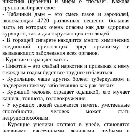
никотина (курения) и мифы о “пользе”. Каждая
группа выбирает своё.
- Табачный дым – это смесь газов и аэрозолей,
включающая 4720 различных веществ, большая
часть из которых очень опасны как для здоровья
курящего, так и для окружающих его людей.
- В горящей сигарете находится много химических
соединений приносящих вред организму и
вызывающих заболевания всех органов.
- Курение сокращает жизнь.
- Никотин – это слабый наркотик и привыкая к нему
с каждым годом будет всё труднее избавиться.
- Курильщик чаще других болеет туберкулезом и
подвержен такому заболеванию как рак легких.
- Курящий человек страдает одышкой, его мучает
кашель, тошнота, головокружение.
- У курящих людей снижается память, умственные
способности, человек может стать
нетрудоспособным.
- Курящие ученики отстают в учебе, становятся
нервными, рассеянными, ленивыми, грубыми и