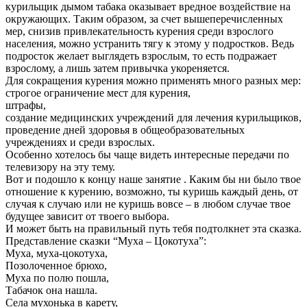
курильщик дымом табака оказывает вредное воздействие на
окружающих. Таким образом, за счет вышеперечисленных
мер, снизив привлекательность курения среди взрослого
населения, можно устранить тягу к этому у подростков. Ведь
подросток желает выглядеть взрослым, то есть подражает
взрослому, а лишь затем привычка укореняется.
Для сокращения курения можно применять много разных мер:
строгое ограничение мест для курения,
штрафы,
создание медицинских учреждений для лечения курильщиков,
проведение дней здоровья в общеобразовательных
учреждениях и среди взрослых.
Особенно хотелось бы чаще видеть интересные передачи по
телевизору на эту тему.
Вот и подошло к концу наше занятие . Каким бы ни было твое
отношение к курению, возможно, ты куришь каждый день, от
случая к случаю или не куришь вовсе – в любом случае твое
будущее зависит от твоего выбора.
И может быть на правильный путь тебя подтолкнет эта сказка.
Представление сказки “Муха – Цокотуха”:
Муха, муха-цокотуха,
Позолоченное брюхо,
Муха по полю пошла,
Табачок она нашла.
Села мухонька в карету,