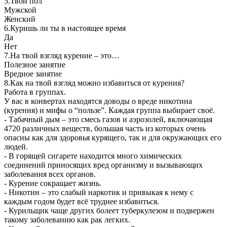
5.Твой пол
Мужской
Женский
6.Куришь ли ты в настоящее время
Да
Нет
7.На твой взгляд курение – это…
Полезное занятие
Вредное занятие
8.Как на твой взгляд можно избавиться от курения?
Работа в группах.
У вас в конвертах находятся доводы о вреде никотина
(курения) и мифы о “пользе”. Каждая группа выбирает своё.
- Табачный дым – это смесь газов и аэрозолей, включающая
4720 различных веществ, большая часть из которых очень
опасны как для здоровья курящего, так и для окружающих его
людей.
- В горящей сигарете находится много химических
соединений приносящих вред организму и вызывающих
заболевания всех органов.
- Курение сокращает жизнь.
- Никотин – это слабый наркотик и привыкая к нему с
каждым годом будет всё труднее избавиться.
- Курильщик чаще других болеет туберкулезом и подвержен
такому заболеванию как рак легких.