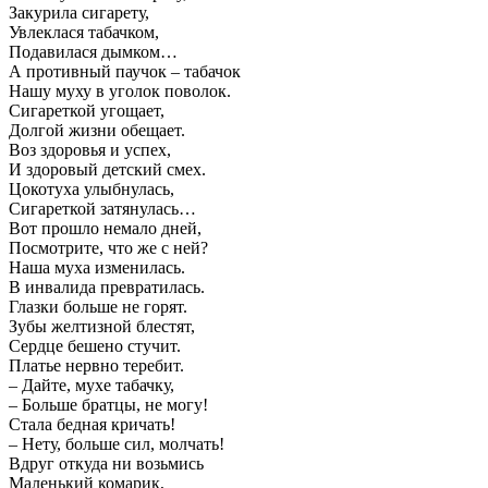
Закурила сигарету,
Увлеклася табачком,
Подавилася дымком…
А противный паучок – табачок
Нашу муху в уголок поволок.
Сигареткой угощает,
Долгой жизни обещает.
Воз здоровья и успех,
И здоровый детский смех.
Цокотуха улыбнулась,
Сигареткой затянулась…
Вот прошло немало дней,
Посмотрите, что же с ней?
Наша муха изменилась.
В инвалида превратилась.
Глазки больше не горят.
Зубы желтизной блестят,
Сердце бешено стучит.
Платье нервно теребит.
– Дайте, мухе табачку,
– Больше братцы, не могу!
Стала бедная кричать!
– Нету, больше сил, молчать!
Вдруг откуда ни возьмись
Маленький комарик,