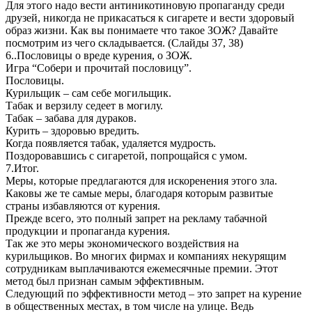
Для этого надо вести антиникотиновую пропаганду среди
друзей, никогда не прикасаться к сигарете и вести здоровый
образ жизни. Как вы понимаете что такое ЗОЖ? Давайте
посмотрим из чего складывается. (Слайды 37, 38)
6..Пословицы о вреде курения, о ЗОЖ.
Игра “Собери и прочитай пословицу”.
Пословицы.
Курильщик – сам себе могильщик.
Табак и верзилу седеет в могилу.
Табак – забава для дураков.
Курить – здоровью вредить.
Когда появляется табак, удаляется мудрость.
Поздоровавшись с сигаретой, попрощайся с умом.
7.Итог.
Меры, которые предлагаются для искоренения этого зла.
Каковы же те самые меры, благодаря которым развитые
страны избавляются от курения.
Прежде всего, это полный запрет на рекламу табачной
продукции и пропаганда курения.
Так же это меры экономического воздействия на
курильщиков. Во многих фирмах и компаниях некурящим
сотрудникам выплачиваются ежемесячные премии. Этот
метод был признан самым эффективным.
Следующий по эффективности метод – это запрет на курение
в общественных местах, в том числе на улице. Ведь