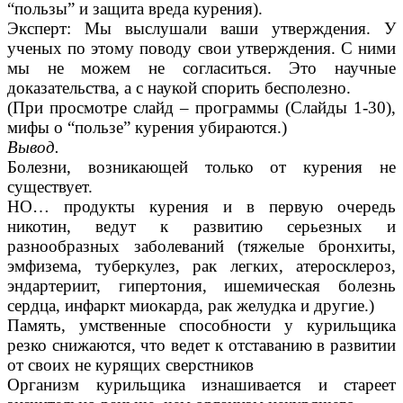
“пользы” и защита вреда курения).
Эксперт: Мы выслушали ваши утверждения. У
ученых по этому поводу свои утверждения. С ними
мы не можем не согласиться. Это научные
доказательства, а с наукой спорить бесполезно.
(При просмотре слайд – программы (Слайды 1-30),
мифы о “пользе” курения убираются.)
Вывод.
Болезни, возникающей только от курения не
существует.
НО… продукты курения и в первую очередь
никотин, ведут к развитию серьезных и
разнообразных заболеваний (тяжелые бронхиты,
эмфизема, туберкулез, рак легких, атеросклероз,
эндартериит, гипертония, ишемическая болезнь
сердца, инфаркт миокарда, рак желудка и другие.)
Память, умственные способности у курильщика
резко снижаются, что ведет к отставанию в развитии
от своих не курящих сверстников
Организм курильщика изнашивается и стареет