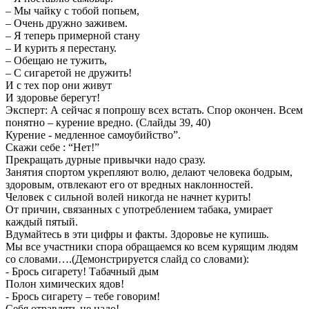
– Мы чайку с тобой попьем,
– Очень дружно заживем.
– Я теперь примерной стану
– И курить я перестану.
– Обещаю не тужить,
– С сигаретой не дружить!
И с тех пор они живут
И здоровье берегут!
Эксперт: А сейчас я попрошу всех встать. Спор окончен. Всем
понятно – курение вредно. (Слайды 39, 40)
Курение - медленное самоубийство”.
Скажи себе : “Нет!”
Прекращать дурные привычки надо сразу.
Занятия спортом укрепляют волю, делают человека бодрым,
здоровым, отвлекают его от вредных наклонностей.
Человек с сильной волей никогда не начнет курить!
От причин, связанных с употреблением табака, умирает
каждый пятый.
Вдумайтесь в эти цифры и факты. Здоровье не купишь.
Мы все участники спора обращаемся ко всем курящим людям
со словами….(Демонстрируется слайд со словами):
- Брось сигарету! Табачный дым
Полон химических ядов!
- Брось сигарету – тебе говорим!
Себя отравлять не надо!