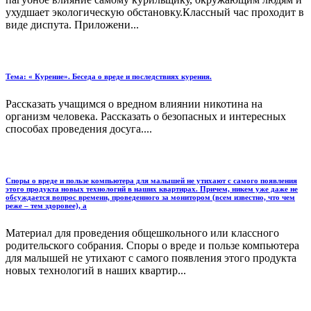
ухудшает экологическую обстановку.Классный час проходит в
виде диспута. Приложени...
Тема: « Курение». Беседа о вреде и последствиях курения.
Рассказать учащимся о вредном влиянии никотина на
организм человека. Рассказать о безопасных и интересных
способах проведения досуга....
Споры о вреде и пользе компьютера для малышей не утихают с самого появления
этого продукта новых технологий в наших квартирах. Причем, никем уже даже не
обсуждается вопрос времени, проведенного за монитором (всем известно, что чем
реже – тем здоровее), а
Материал для проведения общешкольного или классного
родительского собрания. Споры о вреде и пользе компьютера
для малышей не утихают с самого появления этого продукта
новых технологий в наших квартир...