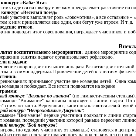
й конкурс «Баба- Яга»
тник садится на швабру и верхом преодолевает расстояние на п
й конкурс «Веселый поезд»
вый участник выполняет роль «локомотива», а все остальные – «
атем к ним прицепляется еще один, они бегут уже втроем. И т. д.
ведение итогов.
ртик подводит итог соревнования, награждает участников и поб
Внекл
ультат воспитательного мероприятия:
данное мероприятие сод
авершении занятия педагог организовывает рефлексию.
ели и задачи:
епление опорно-двигательного аппарата;Развитие двигательной
тва и взаимоподдержки. Привлечение детей к занятиям физическ
стники:
оревнованиях принимают участие две команды детей. Одна коман
а команда и побеждает. Все итоги подводятся на экране
грамма:
вый конкурс “Лазание по лианам
” (по гимнастическим стенкам).
команде “Внимание” капитаны подходят к линии старта. По с
 снимают кости. Вернувшись, капитаны касаются левой рукой вт
рой конкурс “Непроходимые Джунгли”.
команде “Внимание” первые участники подходят к линии старта.
т команда, последний участник которой раньше пересечет линию
тий конкурс “Бой петухов”.
игрока (по одному участнику от команды) становятся в центр к
ый из игроков поставит правую ногу на пол, та команда и проигр