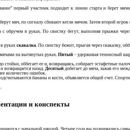
ание” первый участник подходит к линии старта и берет мячи 
рут мяч, по сигналу сбивают кегли мячом. Затем второй игрок сб
с обручем в руках. По свистку бегут, выполняя прыжки через 
 в руках
скакалка
. По свистку бежит, прыгая через скакалку, об
 мячами на вытянутых руках.
Пятый
– удерживая теннисный шар
о стойки, оббегает ее и, возвращаясь, собирает эстафетные палоч
 и возвращается назад.
Десятый
добегает до мяча, зажав его меж
шее количество ошибок.
Подсчитываются бананы и кости, объявляется общий счет. Спорт
.
езентации и конспекты
ощаются с начальной школой. Четыре года вы поднимались самы