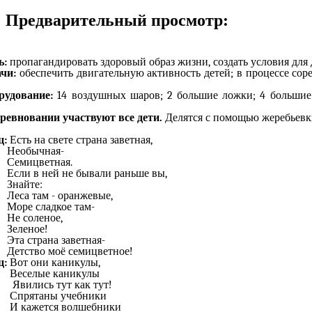
Предварительный просмотр:
ь:
пропагандировать здоровый образ жизни, создать условия для
ачи:
обеспечить двигательную активность детей; в процессе соре
рудование:
14 воздушных шаров; 2 большие ложки; 4 большие к
оревновании участвуют все дети.
Делятся с помощью жеребьевк
ц:
Есть на свете страна заветная,
обычная-
мицветная.
и в ней не бывали раньше вы,
айте:
а там - оранжевые,
е сладкое там-
 соленое,
леное!
 страна заветная-
ство моё семицветное!
ц:
Вот они каникулы,
селые каникулы
лись тут как тут!
рятаны учебники
кажется волшебники