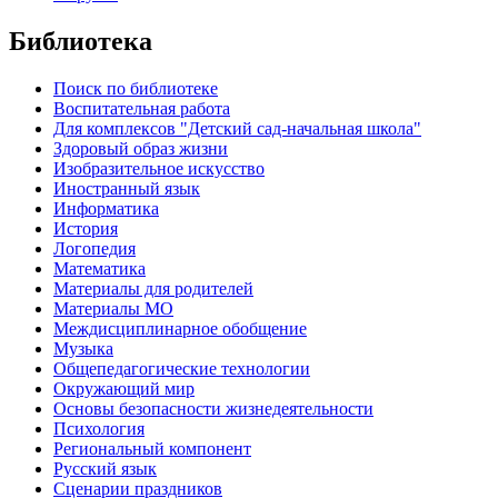
Библиотека
Поиск по библиотеке
Воспитательная работа
Для комплексов "Детский сад-начальная школа"
Здоровый образ жизни
Изобразительное искусство
Иностранный язык
Информатика
История
Логопедия
Математика
Материалы для родителей
Материалы МО
Междисциплинарное обобщение
Музыка
Общепедагогические технологии
Окружающий мир
Основы безопасности жизнедеятельности
Психология
Региональный компонент
Русский язык
Сценарии праздников