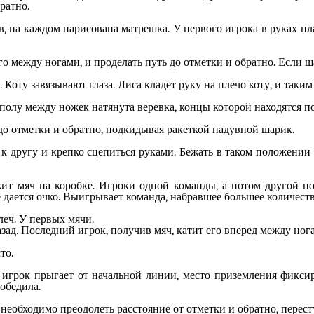
ратно.
в, на каждом нарисована матрешка. У первого игрока в руках пл
го между ногами, и проделать путь до отметки и обратно. Если 
. Коту завязывают глаза. Лиса кладет руку на плечо коту, и таки
 полу между ножек натянута веревка, концы которой находятся по
до отметки и обратно, подкидывая ракеткой надувной шарик.
 к другу и крепко сцепиться руками. Бежать в таком положении
жит мяч на коробке. Игроки одной команды, а потом другой п
 дается очко. Выигрывает команда, набравшее большее количеств
леч. У первых мячи.
ад. Последний игрок, получив мяч, катит его вперед между ног
то.
игрок прыгает от начальной линии, место приземления фиксиру
победила.
обходимо преодолеть расстояние от отметки и обратно, пересту