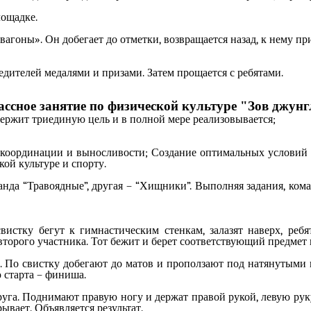
лощадке.
вагоны». Он добегает до отметки, возвращается назад, к нему 
едителей медалями и призами. Затем прощается с ребятами.
ассное занятие по физической культуре "Зов джунг
ержит триединую цель и в полной мере реализовывается;
 координации и выносливости; Создание оптимальных условий 
ой культуре и спорту.
да “Травоядные”, другая – “Хищники”. Выполняя задания, коман
вистку бегут к гимнастическим стенкам, залазят наверх, ре
орого участника. Тот бежит и берет соответствующий предмет и
 По свистку добегают до матов и проползают под натянутыми ве
 старта – финиша.
руга. Поднимают правую ногу и держат правой рукой, левую руку
ывает. Объявляется результат.