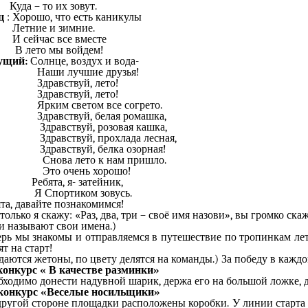
а – то их зовут.
ц
: Хорошо, что есть каникулы
тние и зимние.
ейчас все вместе
лето мы войдем!
ущий:
Солнце, воздух и вода-
ши лучшие друзья!
равствуй, лето!
равствуй, лето!
ким светом все согрето.
равствуй, белая ромашка,
равствуй, розовая кашка,
равствуй, прохлада лесная,
равствуй, белка озорная!
ова лето к нам пришло.
о очень хорошо!
бята, я- затейник,
Спортиком зовусь.
та, давайте познакомимся!
только я скажу: «Раз, два, три – своё имя назови», вы громко скаж
и называют свои имена.)
ерь мы знакомы и отправляемся в путешествие по тропинкам лет
ят на старт!
даются жетоны, по цвету делятся на команды.) За победу в кажд
 конкурс « В качестве разминки»
бходимо донести надувной шарик, держа его на большой ложке, д
 конкурс «Веселые носильщики»
другой стороне площадки расположены коробки. У линии старта 