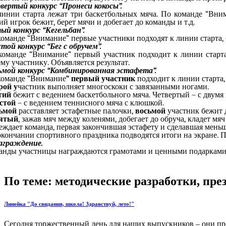
вертый конкурс “Пронеси кокосы”.
линии старта лежат три баскетбольных мяча. По команде “Вним
 игрок бежит, берет мячи и добегает до команды и т.д.
ый конкурс “Кегельбан”.
оманде “Внимание” первые участники подходят к линии старта, бе
той конкурс “Бег с обручем”.
команде “Внимание” первый участник подходит к линии старта 
у участнику. Объявляется результат.
ьмой конкурс “Комбинированная эстафета”.
команде “Внимание
” первый участник
подходит к линии старта,
рой у
частник выполняет многоскоки с завязанными ногами.
тий
бежит с ведением баскетбольного мяча. Четвертый – с двумя
стой
– с ведением теннисного мяча с клюшкой.
ьмой
расставляет эстафетные палочки,
восьмой
участник бежит д
ятый
, зажав мяч между коленями, добегает до обруча, кладет мяч
еждает команда, первая закончившая эстафету и сделавшая мень
окончании спортивного праздника подводятся итоги на экране. 
Награждение.
анды участницы награждаются грамотами и ценными подарками
По теме: методические разработки, пр
Линейка "До свидания, школа! Здравствуй, лето!"
Сегодня торжественный день для наших выпускников – они пр