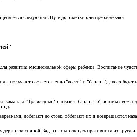
прицепляется следующий. Путь до отметки они преодолевают
лей"
для развития эмоциональной сферы ребенка; Воспитание чувст
ды получают соответственно “кости” и “бананы”, у кого будет 
бята команды “Травоядные” снимают бананы. Участники коман
 т.д.
ревками, добегают до стоек, оббегают их и возвращаются наза
 держат за спиной. Задача – вытолкнуть противника из круга и