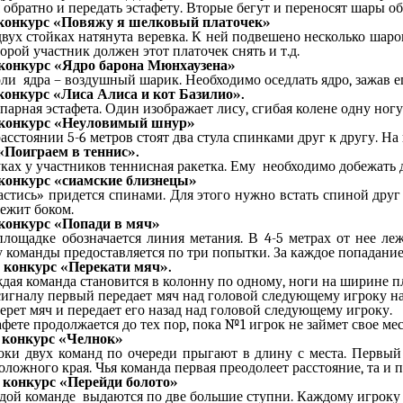
 обратно и передать эстафету. Вторые бегут и переносят шары об
 конкурс «Повяжу я шелковый платочек»
вух стойках натянута веревка. К ней подвешено несколько шаро
орой участник должен этот платочек снять и т.д.
 конкурс «Ядро барона Мюнхаузена»
ли ядра – воздушный шарик. Необходимо оседлать ядро, зажав е
 конкурс «Лиса Алиса и кот Базилио».
парная эстафета. Один изображает лису, сгибая колене одну ногу
 конкурс «Неуловимый шнур»
асстоянии 5-6 метров стоят два стула спинками друг к другу. На
 «Поиграем в теннис».
ках у участников теннисная ракетка. Ему необходимо добежать 
 конкурс «сиамские близнецы»
астись» придется спинами. Для этого нужно встать спиной друг
бежит боком.
 конкурс «Попади в мяч»
площадке обозначается линия метания. В 4-5 метрах от нее ле
 команды предоставляется по три попытки. За каждое попадание
й конкурс «Перекати мяч».
дая команда становится в колонну по одному, ноги на ширине п
сигналу первый передает мяч над головой следующему игроку наз
ерет мяч и передает его назад над головой следующему игроку.
фете продолжается до тех пор, пока №1 игрок не займет свое мес
й конкурс «Челнок»
оки двух команд по очереди прыгают в длину с места. Первый 
ложного края. Чья команда первая преодолеет расстояние, та и 
й конкурс «Перейди болото»
дой команде выдаются по две большие ступни. Каждому игроку не