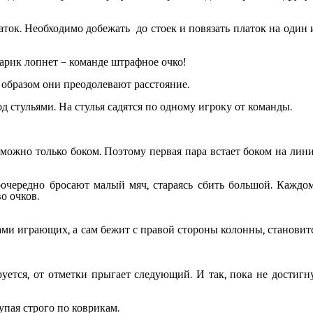
аток. Необходимо добежать до стоек и повязать платок на один 
шарик лопнет – команде штрафное очко!
м образом они преодолевают расстояние.
д стульями. На стулья садятся по одному игроку от команды.
 можно только боком. Поэтому первая пара встает боком на лин
оочередно бросают малый мяч, стараясь сбить большой. Каждо
о очков.
ами играющих, а сам бежит с правой стороны колонны, становит
ется, от отметки прыгает следующий. И так, пока не достигн
пая строго по коврикам.