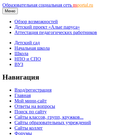
Образовательная социальная сеть
ns
portal.ru
Меню
Обзор возможностей
Детский проект «Алые паруса»
Аттестация педагогических работников
Детский сад
Начальная школа
Школа
НПО и СПО
ВУЗ
Навигация
Вход/регистрация
Главная
Мой мини-сайт
Ответы на вопросы
Поиск по сайту
Сайты классов, групп, кружков...
Сайты образовательных учреждений
Сайты коллег
Форумы