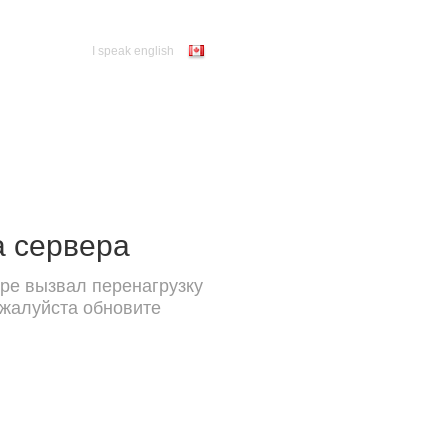
I speak english
а сервера
ре вызвал перенагрузку
ожалуйста обновите