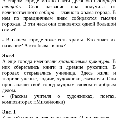
В старом городе можно найти древнюю
Соборную
площадь
. Свое название она получила от
величественного
собора
– главного храма города. В
нем по праздничным дням собираются тысячи
горожан. В эти часы они становятся одной большой
семьей.
- В нашем городе тоже есть храмы. Кто знает их
название? А кто бывал в них?
Экс.4
А еще города именовали
хранителями культуры.
В
них сберегались книги и древние рукописи. В
городах открывались училища. Здесь жили и
творили ученые, зодчие, художники, сказители. Они
прославляли свой город мудрым словом и добрым
делом.
- (Рассказ учителя о художниках, поэтах,
композиторах г.Михайловки)
Экс. 1
Каждый город знаменит по-своему. Один известен