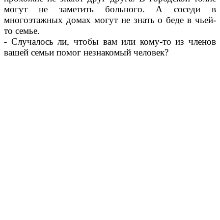
могут не заметить больного. А соседи в
многоэтажных домах могут не знать о беде в чьей-
то семье.
- Случалось ли, чтобы вам или кому-то из членов
вашей семьи помог незнакомый человек?
Памятник солдатам, погибшим на фронте и умершим от ран в
госпи-тале, памятная доска на доме В.С. Чурюмова, фото с
экскурсии у Вечного огня.
ф/м «Суздаль – город музей» *
Переславль Залесский. *
Городской краеведческий музей.