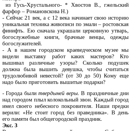
из Гусь-Хрустального- * Хвостов В., гжельский
фарфор – Романовскова Н.)
- Сейчас 21 век, а с 12 века начинает свою историю
уникальная техника живописи по эмали – ростовская
финифть. Ею сначала украшали церковную утварь,
богослужебные книги, брачные венцы, одежды
богослужителей.
- А в нашем городском краеведческом музее мы
видели выставку работ каких мастеров? Кто
вышивал различные узоры? Сколько подушек
должна была вышить девушка, чтобы считаться
трудолюбивой невестой? (от 30 до 50) Кому еще
надо было приготовить вышитые подарки?
- Города были
твердыней веры.
В праздничные дни
над городом плыл колокольный звон. Каждый город
имел своего небесного покровителя. Наши предки
верили: «Не стоит город без праведника». В день
его памяти был общегородской праздник.
Экс. 3