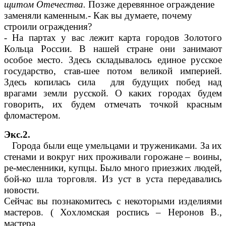
щитом Отечества.
Позже деревянное ограждение
заменяли каменным.- Как вы думаете, почему
строили ограждения?
- На партах у вас лежит карта городов Золотого
Кольца России. В нашей стране они занимают
особое место. Здесь складывалось единое русское
государство, став-шее потом великой империей.
Здесь копилась сила для будущих побед над
врагами земли русской. О каких городах будем
говорить, их будем отмечать точкой красным
фломастером.
Экс.2.
Города были еще умельцами и тружениками. За их
стенами и вокруг них проживали горожане – воины,
ре-месленники, купцы. Было много приезжих людей,
бой-ко шла торговля. Из уст в уста передавались
новости.
Сейчас вы познакомитесь с некоторыми изделиями
мастеров. ( Хохломская роспись – Неронов В.,
мастера