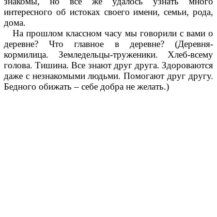
знакомы, но все же удалось узнать много
интересного об истоках своего имени, семьи, рода,
дома.
На прошлом классном часу мы говорили с вами о
деревне? Что главное в деревне? (Деревня-
кормилица. Земледельцы-труженики. Хлеб-всему
голова. Тишина. Все знают друг друга. Здороваются
даже с незнакомыми людьми. Помогают друг другу.
Бедного обижать – себе добра не желать.)
Мультимедийное сопровождение.
1. Город. Удивительное рядом.
2. Картинка Михайловки с горы.
3. Что в городе главное?