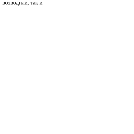
возводили, так и
4.
Город –
щит Отечества.
Ф/м «Великий Новгород», *
презентация Московский Кремль.*
5.
Умельцы и труженики.