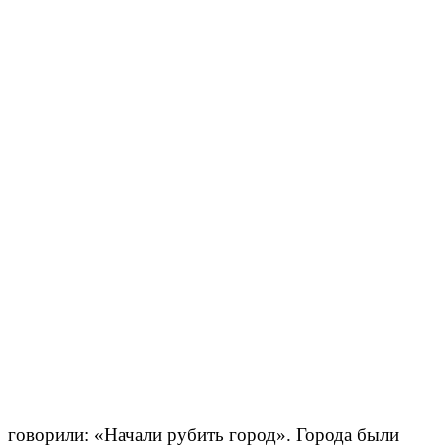
Ф/м Владимирская обл. Гусь- Хрустальный; *
Презентация «Ростов» - финифть.*
6. Фото из музея.
7
. Город – твердыня веры.
Ф/м «Сергиев Посад»,
ф/м«Троице-Сергиева Лавра» *
говорили: «Начали рубить город». Города были