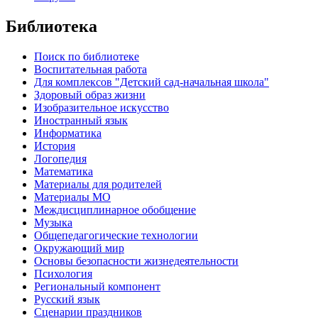
Библиотека
Поиск по библиотеке
Воспитательная работа
Для комплексов "Детский сад-начальная школа"
Здоровый образ жизни
Изобразительное искусство
Иностранный язык
Информатика
История
Логопедия
Математика
Материалы для родителей
Материалы МО
Междисциплинарное обобщение
Музыка
Общепедагогические технологии
Окружающий мир
Основы безопасности жизнедеятельности
Психология
Региональный компонент
Русский язык
Сценарии праздников