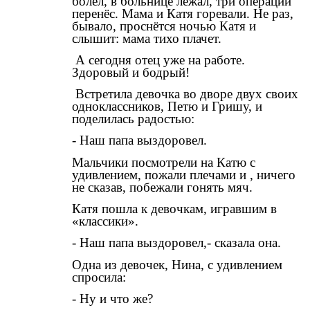
болел, в больнице лежал, три операции
перенёс. Мама и Катя горевали. Не раз,
бывало, проснётся ночью Катя и
слышит: мама тихо плачет.
А сегодня отец уже на работе.
Здоровый и бодрый!
Встретила девочка во дворе двух своих
одноклассников, Петю и Гришу, и
поделилась радостью:
- Наш папа выздоровел.
Мальчики посмотрели на Катю с
удивлением, пожали плечами и , ничего
не сказав, побежали гонять мяч.
Катя пошла к девочкам, игравшим в
«классики».
- Наш папа выздоровел,- сказала она.
Одна из девочек, Нина, с удивлением
спросила:
- Ну и что же?