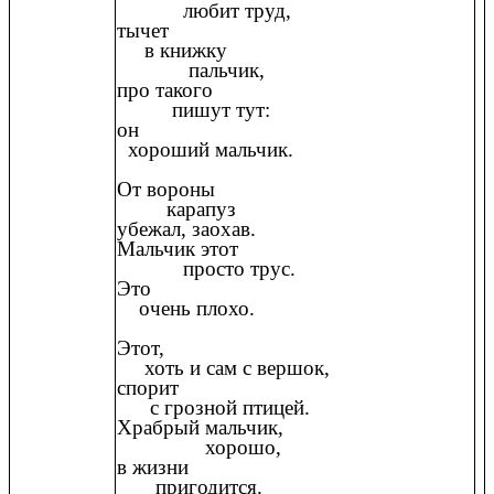
любит труд,
тычет
в книжку
пальчик,
про такого
пишут тут:
он
хороший мальчик.
От вороны
карапуз
убежал, заохав.
Мальчик этот
просто трус.
Это
очень плохо.
Этот,
хоть и сам с вершок,
спорит
с грозной птицей.
Храбрый мальчик,
хорошо,
в жизни
пригодится.