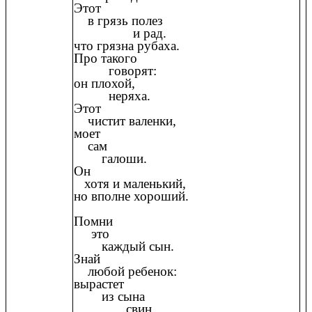
Этот
в грязь полез
и рад.
что грязна рубаха.
Про такого
говорят:
он плохой,
неряха.
Этот
чистит валенки,
моет
сам
галоши.
Он
хотя и маленький,
но вполне хороший.
Помни
это
каждый сын.
Знай
любой ребенок:
вырастет
из сына
cвин,