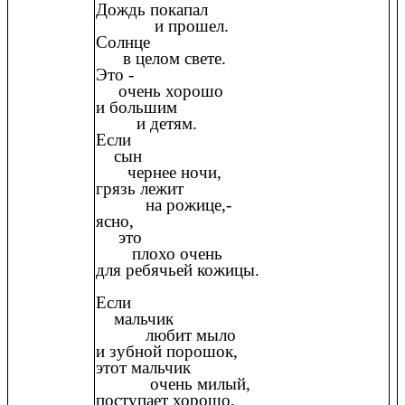
Дождь покапал
и прошел.
Солнце
в целом свете.
Это -
очень хорошо
и большим
и детям.
Если
сын
чернее ночи,
грязь лежит
на рожице,-
ясно,
это
плохо очень
для ребячьей кожицы.
Если
мальчик
любит мыло
и зубной порошок,
этот мальчик
очень милый,
поступает хорошо.