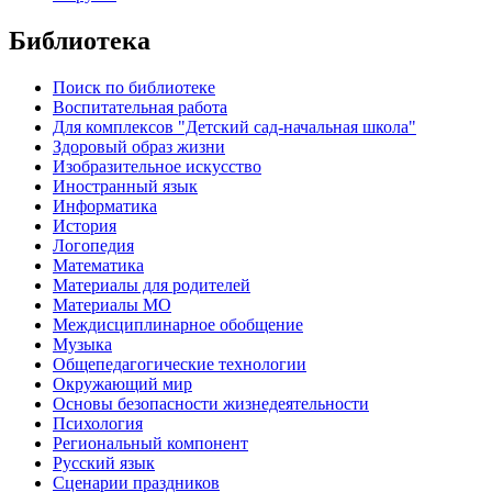
Библиотека
Поиск по библиотеке
Воспитательная работа
Для комплексов "Детский сад-начальная школа"
Здоровый образ жизни
Изобразительное искусство
Иностранный язык
Информатика
История
Логопедия
Математика
Материалы для родителей
Материалы МО
Междисциплинарное обобщение
Музыка
Общепедагогические технологии
Окружающий мир
Основы безопасности жизнедеятельности
Психология
Региональный компонент
Русский язык
Сценарии праздников