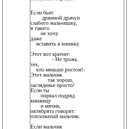
Если бьет
дрянной драчун
слабого мальчишку,
я такого
не хочу
даже
вставить в книжку.
Этот вот кричит:
- Не трожь
тех,
кто меньше ростом!-
Этот мальчик
так хорош,
загляденье просто!
Если ты
порвал подряд
книжицу
и мячик,
октябрята говорят:
плоховатый мальчик.
Если мальчик