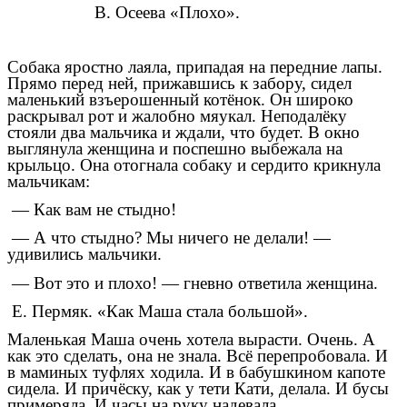
В. Осеева «Плохо».
Собака яростно лаяла, припадая на передние лапы.
Прямо перед ней, прижавшись к забору, сидел
маленький взъерошенный котёнок. Он широко
раскрывал рот и жалобно мяукал. Неподалёку
стояли два мальчика и ждали, что будет. В окно
выглянула женщина и поспешно выбежала на
крыльцо. Она отогнала собаку и сердито крикнула
мальчикам:
— Как вам не стыдно!
— А что стыдно? Мы ничего не делали! —
удивились мальчики.
— Вот это и плохо! — гневно ответила женщина.
Е. Пермяк. «Как Маша стала большой».
Маленькая Маша очень хотела вырасти. Очень. А
как это сделать, она не знала. Всё перепробовала. И
в маминых туфлях ходила. И в бабушкином капоте
сидела. И причёску, как у тети Кати, делала. И бусы
примеряла. И часы на руку надевала.