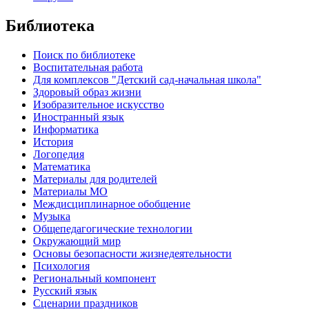
Библиотека
Поиск по библиотеке
Воспитательная работа
Для комплексов "Детский сад-начальная школа"
Здоровый образ жизни
Изобразительное искусство
Иностранный язык
Информатика
История
Логопедия
Математика
Материалы для родителей
Материалы МО
Междисциплинарное обобщение
Музыка
Общепедагогические технологии
Окружающий мир
Основы безопасности жизнедеятельности
Психология
Региональный компонент
Русский язык
Сценарии праздников