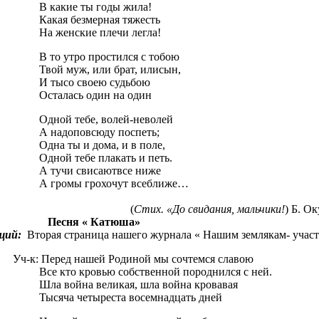
В какие ты годы жила!
Какая безмерная тяжесть
На женские плечи легла!
В то утро простился с тобою
Твой муж, или брат, илисын,
И тысо своею судьбою
Осталась один на один
Одной тебе, волей-неволей
А надоповсюду поспеть;
Одна ты и дома, и в поле,
Одной тебе плакать и петь.
А тучи свисаютвсе ниже
А громы грохочут всеближе…
(
Стих. «До свидания, мальчики!
) Б. О
Песня « Катюша»
щий:
Вторая страница нашего журнала « Нашим землякам- учас
Уч-к: Перед нашей Родиной мы сочтемся славою
Все кто кровью собственной породнился с ней.
Шла война великая, шла война кровавая
Тысяча четыреста восемнадцать дней