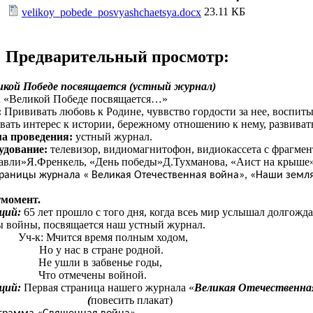
23.11 КБ
velikoy_pobede_posvyashchaetsya.docx
Предварительный просмотр:
икой Победе посвящается (устный журнал)
: «Великой Победе посвящается…»
:
Прививать любовь к Родине, чуввство гордости за нее, воспиты
вать интерес к истории, бережному отношению к нему, развиват
а проведения:
устный журнал.
удование:
телевизор, видиомагнитофон, видиокассета с фрагме
авли»Я.Френкель, «День победы»Д.Тухманова, «Аист на крыше»
траницы журнала « Великая Отечественная война», «Наши земля
гмомент.
щий:
65 лет прошло с того дня, когда всеь мир услышал долгож
 войны, посвящается наш устный журнал.
 Мчится время полным ходом,
Но у нас в стране родной.
Не ушли в забвенье годы,
Что отмечены войной.
щий:
Первая страница нашего журнала «
Великая Отечественна
(
повесить плакат)