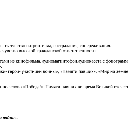
вать чувство патриотизма, сострадания, сопереживания.
ь чувство высокой гражданской ответственности.
нтами из кинофильма, аудиомагнитофон,аудиокасета с фонограм
.
ки- герои- участники войны», «Памяти павших», «Мир на земл
данное слово «Победа!» .Памяти павших во время Великой отеч
я война»
.