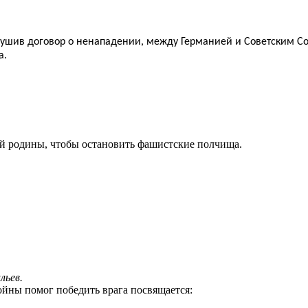
шив договор о ненападении, между Германией и Советским Со
а.
ей родины, чтобы остановить фашистские полчища.
ев.
йны помог победить врага посвящается: