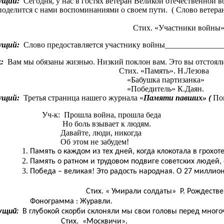
ущий:
Сегодня, у нас в гостях ветеран Великой отечественной
поделится с нами воспоминаниями о своем пути. ( Слово ветера
тих. «Участники войны» Н.К
ущий:
Слово предоставляется участнику войны______________
:
Вам мы обязаны жизнью. Низкий поклон вам. Это вы отстояли н
Стих. «Память». Н.Лезова
«Бабушка партизанка»
«Победитель» К.Даян.
ущий:
Третья страница нашего журнала «
Памяти павших» (
Пов
Уч-к: Прошла война, прошла беда
Но боль взывает к людям.
Давайте, люди, никогда
Об этом не забудем!
Память о каждом из тех дней, когда клокотала в грохо
Память о ратном и трудовом подвиге советских людей, о
Победа – великая! Это радость народная. О 27 миллио
Стих. « Умирали солдаты» Р. Рождествен
Фонограмма : Журавли.
ущий:
В глубокой скорби склоняли мы свои головы перед мног
Стих. «Москвичи».