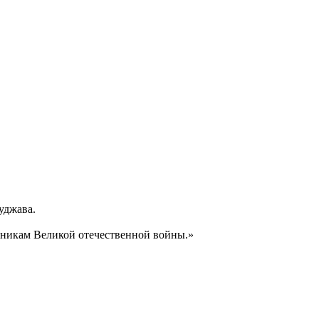
куджава.
тникам Великой отечественной войны.»