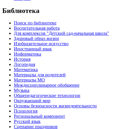
Библиотека
Поиск по библиотеке
Воспитательная работа
Для комплексов "Детский сад-начальная школа"
Здоровый образ жизни
Изобразительное искусство
Иностранный язык
Информатика
История
Логопедия
Математика
Материалы для родителей
Материалы МО
Междисциплинарное обобщение
Музыка
Общепедагогические технологии
Окружающий мир
Основы безопасности жизнедеятельности
Психология
Региональный компонент
Русский язык
Сценарии праздников