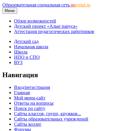
Образовательная социальная сеть
ns
portal.ru
Меню
Обзор возможностей
Детский проект «Алые паруса»
Аттестация педагогических работников
Детский сад
Начальная школа
Школа
НПО и СПО
ВУЗ
Навигация
Вход/регистрация
Главная
Мой мини-сайт
Ответы на вопросы
Поиск по сайту
Сайты классов, групп, кружков...
Сайты образовательных учреждений
Сайты коллег
Форумы