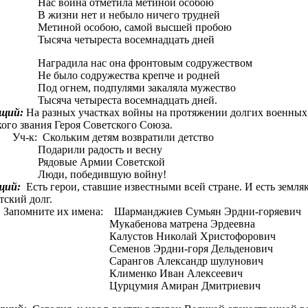
Нас война отметила метиной особою
В жизни нет и небыло ничего трудней
Метиной особою, самой высшей пробою
Тысяча четыреста восемнадцать дней
Наградила нас она фронтовым содружеством
Не было содружества крепче и родней
Под огнем, подпулями закаляла мужество
Тысяча четыреста восемнадцать дней.
щий:
На разных участках войны на протяжении долгих военных л
ого звания Героя Советского Союза.
Уч-к: Скольким детям возвратили детство
Подарили радость и весну
Рядовые Армии Советской
Люди, победившую войну!
щий:
Есть герои, ставшие известными всей стране. И есть земля
тский долг.
мните их имена: Шарманджиев Сумьян Эрдни-горяевич
Мукабенова матрена Эрдеевна
Калустов Николай Христофорович
Семенов Эрдни-горя Дельденович
Сарангов Александр шулунович
Клименко Иван Алексеевич
Цурцумия Амиран Дмитриевич