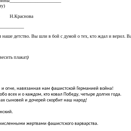
 войны______________________
ну)
раснова
___________
аше детство. Вы шли в бой с думой о тех, кто ждал и верил. В
есить плакат
)
те и огне, навязанная нам фашистской Германией война!
бо всех и о каждом, кто ковал Победу, четыре долгих года.
нах сыновей и дочерей скорбит наш народ!
ский.
очисленными жертвами фашистского варварства.