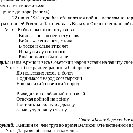
грамма «Священная война»
менты из кинофильма.
ение диктора (запись)
22 июня 1941 года без объявления войны, вероломно нару
орию нашей Родины. Так началась Великая Отечественная войн
Уч-к: Война - жесточе нету слова.
Война – печальней нету слова.
Война – святее нету слова.
В тоске и славе этих лет
И на устах у нас иного
Ещё не может быть и нет
щий:
Наша Армия и весь Советский народ встали на защиту сво
Уч-к: От бескрайней равнины Сибирской
До полесских лесов и болот
Поднимался народ богатырский
Наш великий советский народ
Выходил он свободный и правый
Отвечая войной на войну
Постоять за родную державу
За могучую нашу страну.
Стих. «Белая береза» Василь
дущий:
Женщинам, чей труд во время Великой Отечественной во
Уч-к: Да разве об этом расскажешь-