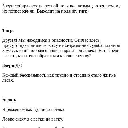
Звери собираются на лесной полянке, возмущаются, почему
их потревожили. Выходит на полянку тигр.
Тигр.
Друзья! Мы находимся в опасности. Сейчас здесь
присутствуют лишь те, кому не безразлична судьба планеты
Земля, кто не побоялся нашего врага – человека. Есть среди
вас тот, кто хочет обратиться к человечеству?
Звери.
Да!
Каждый рассказывает, как трудно и страшно стало жить в
лесах
.
Белка.
Я рыжая белка, пушистая белка,
Ловко скачу я с ветки на ветку.