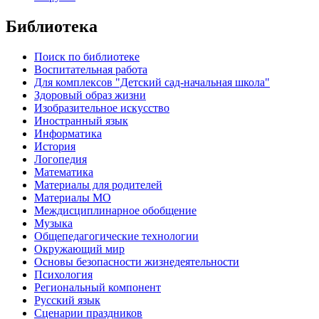
Библиотека
Поиск по библиотеке
Воспитательная работа
Для комплексов "Детский сад-начальная школа"
Здоровый образ жизни
Изобразительное искусство
Иностранный язык
Информатика
История
Логопедия
Математика
Материалы для родителей
Материалы МО
Междисциплинарное обобщение
Музыка
Общепедагогические технологии
Окружающий мир
Основы безопасности жизнедеятельности
Психология
Региональный компонент
Русский язык
Сценарии праздников