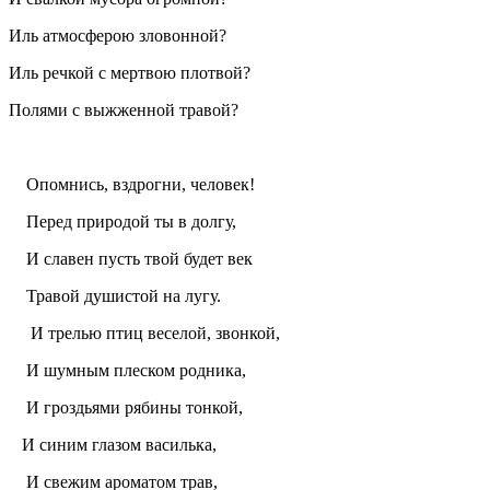
Иль атмосферою зловонной?
Иль речкой с мертвою плотвой?
Полями с выжженной травой?
Опомнись, вздрогни, человек!
Перед природой ты в долгу,
И славен пусть твой будет век
Травой душистой на лугу.
И трелью птиц веселой, звонкой,
И шумным плеском родника,
И гроздьями рябины тонкой,
И синим глазом василька,
И свежим ароматом трав,