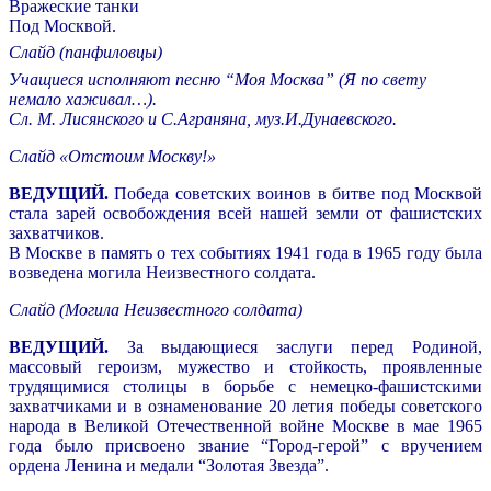
Вражеские танки
Под Москвой.
Слайд (панфиловцы)
Учащиеся исполняют песню “Моя Москва” (Я по свету
немало хаживал…).
Сл. М. Лисянского и С.Аграняна, муз.И.Дунаевского.
Слайд «Отстоим Москву!»
ВЕДУЩИЙ.
Победа советских воинов в битве под Москвой
стала зарей освобождения всей нашей земли от фашистских
захватчиков.
В Москве в память о тех событиях 1941 года в 1965 году была
возведена могила Неизвестного солдата.
Слайд (Могила Неизвестного солдата)
ВЕДУЩИЙ.
За выдающиеся заслуги перед Родиной,
массовый героизм, мужество и стойкость, проявленные
трудящимися столицы в борьбе с немецко-фашистскими
захватчиками и в ознаменование 20 летия победы советского
народа в Великой Отечественной войне Москве в мае 1965
года было присвоено звание “Город-герой” с вручением
ордена Ленина и медали “Золотая Звезда”.