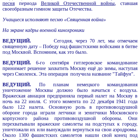
песня
периода
Великой Отечественной войны
, ставшая
своеобразным гимном защиты Отечества.
Учащиеся исполняют песню «Священная война»
На экране кадры военной кинохроники
ВЕДУЩИЙ.
Сегодня, через 70 лет, мы отмечаем
священную дату – Победу над фашистскими войсками в битве
под Москвой. Вспомним, как это было.
ВЕДУЩИЙ.
6-го сентября гитлеровское командование
принимает решение захватить Москву ещё до зимы, наступая
через Смоленск. Эта операция получила название "Тайфун".
ВЕДУЩИЙ.
По планам немецкого командования
уничтожение Москвы должно было начаться с воздуха.
Вражеская авиация предприняла первый налет на Москву в
ночь на 22 июля. С этого момента по 22 декабря 1941 года
было 122 налета. Основную роль в противовоздушной
обороне города играли летчики и зенитчики Московского
корпусного района противовоздушной обороны. Они
перехватывали вражеские самолеты на подступах к городу,
уничтожали их или вынуждали вернуться на свои аэродромы.
Около 1300 фашистских самолетов нашли свой конец под