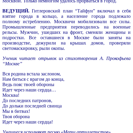
Москвой. Только немногим удалось прорваться в город.
ВЕДУЩИЙ.
Гитлеровский план “Тайфун” включал в себя
взятие города в кольцо, а население города подлежало
полному истреблению. Москвичи мобилизовали все силы.
Промышленные предприятия переводились на военные
рельсы. Мужчин, ушедших на фронт, сменяли женщины и
подростки. Все оставшиеся в Москве были заняты на
производстве, дежурили на крышах домов, проверяли
светомаскировку, рыли окопы.
Ученик читает отрывок из стихотворения А. Прокофьева
“Москве”
Вся родина встала заслоном,
Нам биться с врагом до конца,
Ведь пояс твоей обороны
Идет через наши сердца…
Москва!
До последних патронов,
До дольки последней свинца
Мы в битвах!
Твоя оборона
Идет через наши сердца!
Учащиеся исполняют песню «Марш артиллеристов».