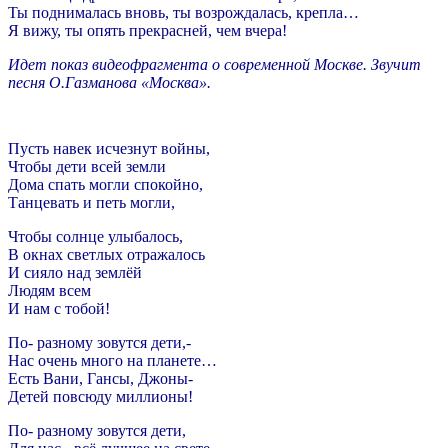
Ты поднималась вновь, ты возрождалась, крепла…
Я вижу, ты опять прекрасней, чем вчера!
Идет показ видеофрагмента о современной Москве. Звучит
песня О.Газманова «Москва».
Пусть навек исчезнут войны,
Чтобы дети всей земли
Дома спать могли спокойно,
Танцевать и петь могли,
Чтобы солнце улыбалось,
В окнах светлых отражалось
И сияло над землёй
Людям всем
И нам с тобой!
По- разному зовутся дети,-
Нас очень много на планете…
Есть Вани, Гансы, Джоны-
Детей повсюду миллионы!
По- разному зовутся дети,