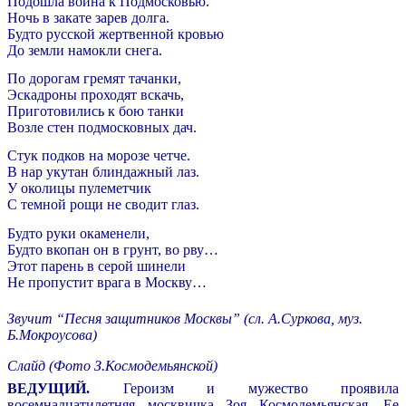
Подошла война к Подмосковью.
Ночь в закате зарев долга.
Будто русской жертвенной кровью
До земли намокли снега.
По дорогам гремят тачанки,
Эскадроны проходят вскачь,
Приготовились к бою танки
Возле стен подмосковных дач.
Стук подков на морозе четче.
В нар укутан блиндажный лаз.
У околицы пулеметчик
С темной рощи не сводит глаз.
Будто руки окаменели,
Будто вкопан он в грунт, во рву…
Этот парень в серой шинели
Не пропустит врага в Москву…
Звучит “Песня защитников Москвы” (сл. А.Суркова, муз.
Б.Мокроусова)
Слайд (Фото З.Космодемьянской)
ВЕДУЩИЙ.
Героизм и мужество проявила
восемнадцатилетняя москвичка Зоя Космодемьянская. Ее