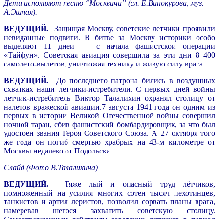
Дети исполняют песню “Москвичи” (сл. Е.Винокурова, муз.
А.Эшпая).
ВЕДУЩИЙ.
Защищая Москву, советские летчики проявили
невиданные подвиги. В битве за Москву историки особо
выделяют 11 дней — с начала фашистской операции
«Тайфун». Советская авиация совершила за эти дни 8 400
самолето-вылетов, уничтожая технику и живую силу врага.
ВЕДУЩИЙ.
До последнего патрона бились в воздушных
схватках наши летчики-истребители. С первых дней войны
летчик-истребитель Виктор Талалихин охранял столицу от
налетов вражеской авиации.7 августа 1941 года он одним из
первых в истории Великой Отечественной войны совершил
ночной таран, сбив фашистский бомбардировщик, за что был
удостоен звания Героя Советского Союза. А 27 октября того
же года он погиб смертью храбрых на 43-м километре от
Москвы недалеко от Подольска.
Слайд (Фото В.Талалихина)
ВЕДУЩИЙ.
Тяже лый и опасный труд лётчиков,
помноженный на усилия многих сотен тысяч пехотинцев,
танкистов и артил леристов, позволил сорвать планы врага,
намеревав шегося захватить советскую столицу.