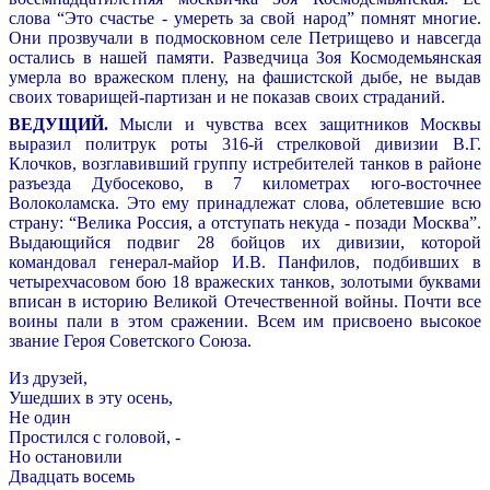
слова “Это счастье - умереть за свой народ” помнят многие.
Они прозвучали в подмосковном селе Петрищево и навсегда
остались в нашей памяти. Разведчица Зоя Космодемьянская
умерла во вражеском плену, на фашистской дыбе, не выдав
своих товарищей-партизан и не показав своих страданий.
ВЕДУЩИЙ.
Мысли и чувства всех защитников Москвы
выразил политрук роты 316-й стрелковой дивизии В.Г.
Клочков, возглавивший группу истребителей танков в районе
разъезда Дубосеково, в 7 километрах юго-восточнее
Волоколамска. Это ему принадлежат слова, облетевшие всю
страну: “Велика Россия, а отступать некуда - позади Москва”.
Выдающийся подвиг 28 бойцов их дивизии, которой
командовал генерал-майор И.В. Панфилов, подбивших в
четырехчасовом бою 18 вражеских танков, золотыми буквами
вписан в историю Великой Отечественной войны. Почти все
воины пали в этом сражении. Всем им присвоено высокое
звание Героя Советского Союза.
Из друзей,
Ушедших в эту осень,
Не один
Простился с головой, -
Но остановили
Двадцать восемь