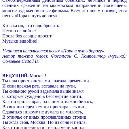
Самоотверженным действиям советских летчиков в период
осенних сражений на московском направлении посвящены
многие художественные фильмы. Всем лётчикам посвящается
песня «Пора в путь дорогу».
Кто сказал, что надо бросить
Песню на войне?
После боя сердце просит
Музыки вдвойне!
Учащиеся исполняется песня «Пора в путь дорогу»
Автор текста (слов): Фогельсон С. Композитор (музыка):
Соловьев-Седой В.
ВЕДУЩИЙ.
Москва!
Ты шла пространствами, шагала временами.
И если вражья рать вставала на пути,
Ты сильною рукой вздымала выше знамя,
С которым суждено в бессмертие войти.
Как ни ярился враг, ты с ним отважно билась,
Во век ни перед кем ни простиралась ниц,
Сдаваться никому не думала на милость,
В отличье от иных прославленных столиц.
Ты жгла себя, Москва! Но из огня и пепла,
Как птица древности - из пламени костра,