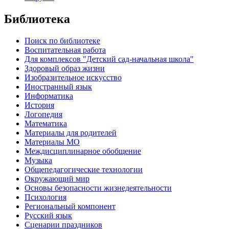
Библиотека
Поиск по библиотеке
Воспитательная работа
Для комплексов "Детский сад-начальная школа"
Здоровый образ жизни
Изобразительное искусство
Иностранный язык
Информатика
История
Логопедия
Математика
Материалы для родителей
Материалы МО
Междисциплинарное обобщение
Музыка
Общепедагогические технологии
Окружающий мир
Основы безопасности жизнедеятельности
Психология
Региональный компонент
Русский язык
Сценарии праздников