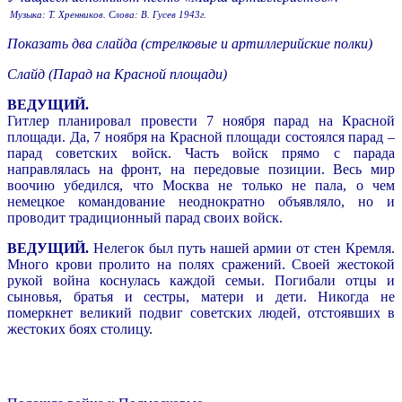
Музыка: Т. Хренников. Слова:
В. Гусев
1943г
.
Показать два слайда (стрелковые и артиллерийские полки)
Слайд (Парад на Красной площади)
ВЕДУЩИЙ.
Гитлер планировал провести 7 ноября парад на Красной
площади. Да, 7 ноября на Красной площади состоялся парад –
парад советских войск. Часть войск прямо с парада
направлялась на фронт, на передовые позиции. Весь мир
воочию убедился, что Москва не только не пала, о чем
немецкое командование неоднократно объявляло, но и
проводит традиционный парад своих войск.
ВЕДУЩИЙ.
Нелегок был путь нашей армии от стен Кремля.
Много крови пролито на полях сражений. Своей жестокой
рукой война коснулась каждой семьи. Погибали отцы и
сыновья, братья и сестры, матери и дети. Никогда не
померкнет великий подвиг советских людей, отстоявших в
жестоких боях столицу.