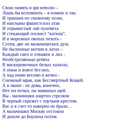
Свою память я зря неволю –
Лишь бы вспомнить – я помню и так:
И траншея по снежному полю,
И наплывы фашистских атак
И отрывистый лай пулемета
И стекающий посвист “катюш”,
И в морозных окопах пехота -
Сотня, две ли мальчишеских душ.
Не былинные витязи в латах –
Каждый смел и отважен и лих -
Необстрелянные ребята
В маскировочных белых халатах,
А иные и вовсе без них.
А над ними весомо и вечно -
Снежный мрак, как Бессмертный Кощей.
А в окопе - не дома, конечно,
Нет ни печки, ни маминых щей.
Вы - мальчишки азартно стреляли
В черный скрежет с паучьим крестом.
Вас и в счет-то наверно не брали…
А мальчишки Москву отстояли
И дошли до Берлина потом.