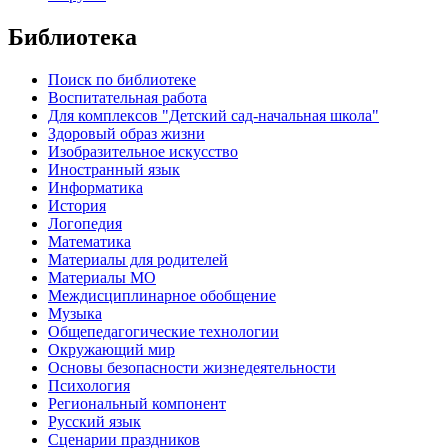
Библиотека
Поиск по библиотеке
Воспитательная работа
Для комплексов "Детский сад-начальная школа"
Здоровый образ жизни
Изобразительное искусство
Иностранный язык
Информатика
История
Логопедия
Математика
Материалы для родителей
Материалы МО
Междисциплинарное обобщение
Музыка
Общепедагогические технологии
Окружающий мир
Основы безопасности жизнедеятельности
Психология
Региональный компонент
Русский язык
Сценарии праздников