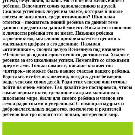
успехи, безусловно, важны. Но это не вся жизнь вашего
ребенка. Вспомните своих одноклассников и друзей.
Сколько успешных людей вы знаете, которые в школе
совсем не числились среди отличников? Школьная
отметка – показатель знаний ребенка по данной теме
данного предмета на данный момент. Никакого отношения
к личности ребенка это не имеет. Называя ребенка
«троечником», мы словно приковываем его цепями к
маленьким цифрам в его дневнике. Называя
«отличником», сводим целую Вселенную под названием
«Человек» до одного единственного достоинства. Хвалите
ребенка за его школьные успехи. Помогайте со сложными
предметами. Только помните, никакое количество
«пятерок» не может быть важнее счастья вашего ребенка.
Взрослые, все без исключения, всегда в душе безмерно
рады успехам своих детей. Ради этих успехов они готовы
пойти на очень многое. Так давайте же постараемся, чтобы
самые первые шаги, сделанные каждым малышом в
школьном мире, были для самого ребенка и членов его
семьи радостными и уверенным! С помощью мудрых и
доброжелательных педагогов, психологов и родителей
ребенок быстро освоит этот новый, интересный мир.