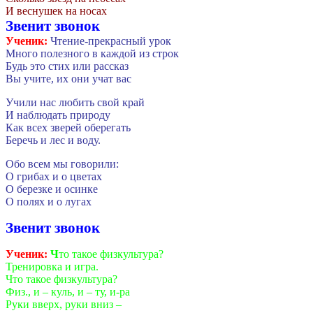
И веснушек на носах
Звенит звонок
Ученик:
Чтение-прекрасный урок
Много полезного в каждой из строк
Будь это стих или рассказ
Вы учите, их они учат вас
Учили нас любить свой край
И наблюдать природу
Как всех зверей оберегать
Беречь и лес и воду.
Обо всем мы говорили:
О грибах и о цветах
О березке и осинке
О полях и о лугах
Звенит звонок
Ученик:
Ч
то такое физкультура?
Тренировка и игра.
Что такое физкультура?
Физ., и – куль, и – ту, и-ра
Руки вверх, руки вниз –