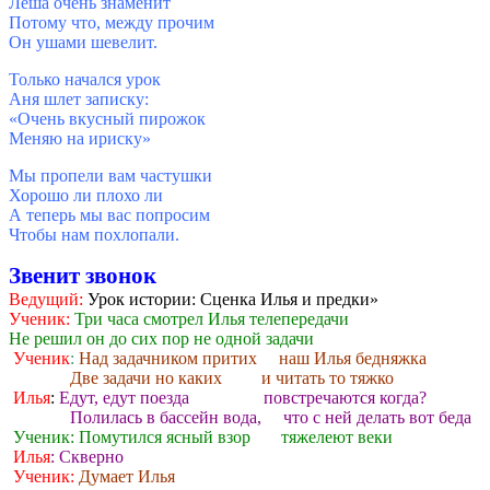
Леша очень знаменит
Потому что, между прочим
Он ушами шевелит.
Только начался урок
Аня шлет записку:
«Очень вкусный пирожок
Меняю на ириску»
Мы пропели вам частушки
Хорошо ли плохо ли
А теперь мы вас попросим
Чтобы нам похлопали.
Звенит звонок
Ведущий:
Урок истории: Сценка Илья и предки»
Ученик:
Три часа смотрел Илья телепередачи
Не решил он до сих пор не одной задачи
Ученик
:
Над задачником притих наш Илья бедняжка
Две задачи но каких и читать то тяжко
Илья
:
Едут, едут поезда повстречаются когда?
Полилась в бассейн вода, что с ней делать вот беда
Ученик: Помутился ясный взор тяжелеют веки
Илья
: Скверно
Ученик:
Думает Илья