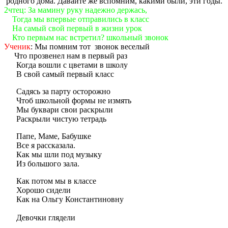
родного дома. Давайте же вспомним, какими были, эти годы.
2чтец: За мамину руку надежно держась,
Тогда мы впервые отправились в класс
На самый свой первый в жизни урок
Кто первым нас встретил? школьный звонок
Ученик
: Мы помним тот звонок веселый
Что прозвенел нам в первый раз
Когда вошли с цветами в школу
В свой самый первый класс
Садясь за парту осторожно
Чтоб школьной формы не измять
Мы буквари свои раскрыли
Раскрыли чистую тетрадь
Папе, Маме, Бабушке
Все я рассказала.
Как мы шли под музыку
Из большого зала.
Как потом мы в классе
Хорошо сидели
Как на Ольгу Константиновну
Девочки глядели