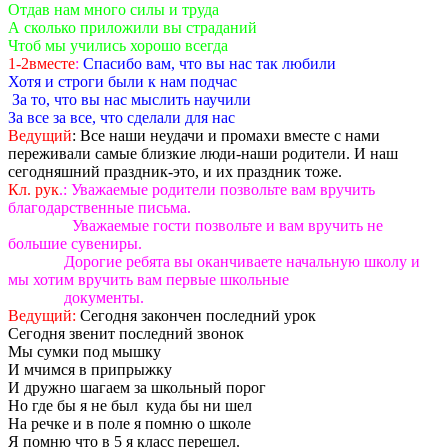
Отдав нам много силы и труда
А сколько приложили вы страданий
Чтоб мы учились хорошо всегда
1-2вместе
:
Спасибо вам, что вы нас так любили
Хотя и строги были к нам подчас
За то, что вы нас мыслить научили
За все за все, что сделали для нас
Ведущий
: Все наши неудачи и промахи вместе с нами
переживали самые близкие люди-наши родители. И наш
сегодняшний праздник-это, и их праздник тоже.
Кл. рук
.: Уважаемые родители позвольте вам вручить
благодарственные письма.
Уважаемые гости позвольте и вам вручить не
большие сувениры.
Дорогие ребята вы оканчиваете начальную школу и
мы хотим вручить вам первые школьные
документы.
Ведущий:
Сегодня закончен последний урок
Сегодня звенит последний звонок
Мы сумки под мышку
И мчимся в припрыжку
И дружно шагаем за школьный порог
Но где бы я не был куда бы ни шел
На речке и в поле я помню о школе
Я помню что в 5 я класс перешел.