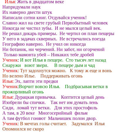
Илья
: Жить в двадцатом веке
Напридумали наук
Их наверно двести штук
Написали сотни книг. Отдувайся ученик!
Славно жил на свете грубый Первобытный человек
Никогда не чистил зубы. И не мылся целый век.
Не решал дикарь примеры. Не чертил он план пещеры
У него в задачах скверных. Не встречались поезда
Географию наверно. Не учил он никогда
Ни ботаник, ни черчений. Ни забот, ни огорчений
Только мамонта убей – Никаких тебе дробей
Ученик
:
И вот Илья в пещере. Сто тысяч лет назад
Снаружи воют звери. В пещере дым и чад
Ученик
: Тут задохнутся можно. К тому ж еще и вонь
Но велено Илье. Поддерживать огонь
Илья:
Эх, лапти эти предки
Ученик
:
Ворчит вовсю Илья. Подбрасывая ветки в
прожорливый огонь
Илья
: Дурацкая привычка. Коптится целый день
Изобрели бы спички. Так нет им думать лень
Сиди, ломай тут ветки. Для этих простофиль
А там, в 20 веке Многосерийный фильм
А там футбол гоняют Мальчишек полон двор.
Ученик
: В мечтах голы считает. Задумался Илья
Опомнился не скоро