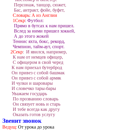
Персонаж, танцор, сюжет,
Бас, антракт, фойе, буфет,
Словарь: А из Англии
1Секр
: Футбол:
Прямо в бутсах к нам пришел.
Вслед за ними пришел хоккей,
А до этого жокей
Теннис яхта, бокс, рекорд,
Чемпион, тайм-аут, спорт.
2Секр
: И явился, например,
К нам от немцев офицер,
С офицером в свой черед
К нам приехал бутерброд
Он привез с собой башмак
Он привез с собой армяк
И чулки и шаровары
И словечко тары-бары
Уважаем государь
По прозванию словарь
Он связует новь и старь
И тебе всегда как другу
Оказать готов услугу
Звенит звонок
Ведущ:
От урока до урока