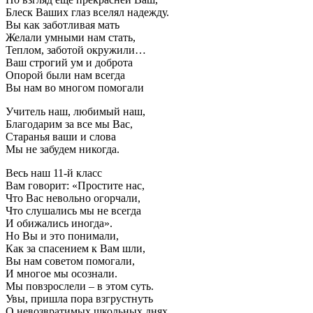
Блеск Ваших глаз вселял надежду.
Вы как заботливая мать
Желали умными нам стать,
Теплом, заботой окружили…
Ваш строгий ум и доброта
Опорой были нам всегда
Вы нам во многом помогали
Учитель наш, любимый наш,
Благодарим за все мы Вас,
Старанья ваши и слова
Мы не забудем никогда.
Весь наш 11-й класс
Вам говорит: «Простите нас,
Что Вас невольно огорчали,
Что слушались мы не всегда
И обижались иногда».
Но Вы и это понимали,
Как за спасением к Вам шли,
Вы нам советом помогали,
И многое мы осознали.
Мы повзрослели – в этом суть.
Увы, пришла пора взгрустнуть
О невозвратимых школьных днях.