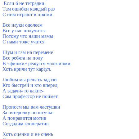
Если б не тетрадки.
Там ошибки каждый раз
С ним играют в прятки.
Все науки одолеем
Все у нас получится
Потому что наши мамы
С нами тоже учатся.
Шум и гам на перемене
Все ребята на полу
В «фишки» режутся мальчишки
Хоть кричи тут караул.
Любим мы решать задачи
Кто быстрей и кто вперед
А задачи- то какие-
Сам профессор не поймет.
Пропоем мы вам частушки
За пятерочку по штучке
А понравится мотив
Создадим кооператив.
Хоть оценки и не очень