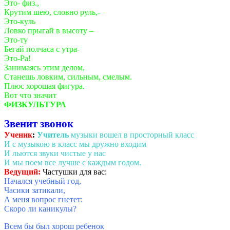
Это- физ.,
Крутим шею, словно руль,-
Это-куль
Ловко прыгай в высоту –
Это-ту
Бегай полчаса с утра-
Это-Ра!
Занимаясь этим делом,
Станешь ловким, сильным, смелым.
Плюс хорошая фигура.
Вот что значит
ФИЗКУЛЬТУРА
Звенит звонок
Ученик
:
Учитель
музыки вошел в просторный класс
И с музыкою в класс мы дружно входим
И льются звуки чистые у нас
И мы поем все лучше с каждым годом.
Ведущий:
Частушки для вас:
Начался учебный год,
Часики затикали,
А меня вопрос гнетет:
Скоро ли каникулы?
Всем бы был хорош ребенок