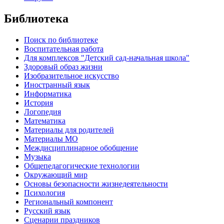
Библиотека
Поиск по библиотеке
Воспитательная работа
Для комплексов "Детский сад-начальная школа"
Здоровый образ жизни
Изобразительное искусство
Иностранный язык
Информатика
История
Логопедия
Математика
Материалы для родителей
Материалы МО
Междисциплинарное обобщение
Музыка
Общепедагогические технологии
Окружающий мир
Основы безопасности жизнедеятельности
Психология
Региональный компонент
Русский язык
Сценарии праздников