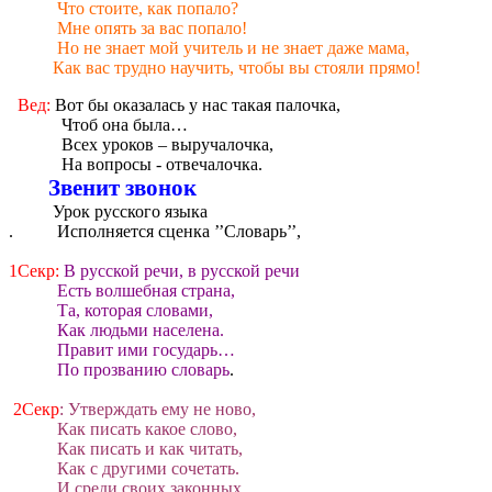
Что стоите, как попало?
Мне опять за вас попало!
Но не знает мой учитель и не знает даже мама,
Как вас трудно научить, чтобы вы стояли прямо!
Вед:
Вот бы оказалась у нас такая палочка,
Чтоб она была…
Всех уроков – выручалочка,
На вопросы - отвечалочка.
Звенит звонок
Урок русского языка
.
Исполняется сценка ’’Словарь’’,
1Секр:
В русской речи, в русской речи
Есть волшебная страна,
Та, которая словами,
Как людьми населена.
Правит ими государь…
По прозванию словарь
.
2Секр
: Утверждать ему не ново,
Как писать какое слово,
Как писать и как читать,
Как с другими сочетать.
И среди своих законных