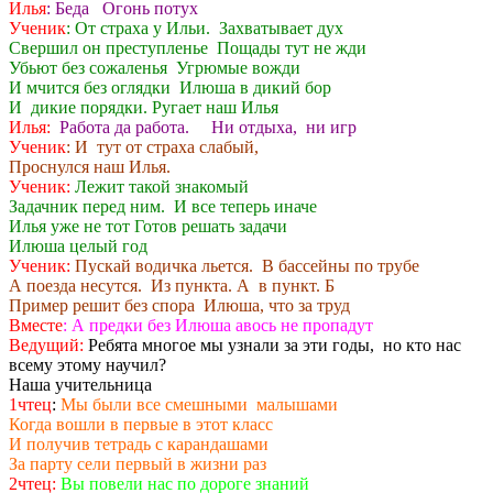
Илья
: Беда Огонь потух
Ученик
: От страха у Ильи. Захватывает дух
Свершил он преступленье Пощады тут не жди
Убьют без сожаленья Угрюмые вожди
И мчится без оглядки Илюша в дикий бор
И дикие порядки. Ругает наш Илья
Илья:
Работа да работа. Ни отдыха, ни игр
Ученик
: И тут от страха слабый,
Проснулся наш Илья.
Ученик:
Лежит такой знакомый
Задачник перед ним. И все теперь иначе
Илья уже не тот Готов решать задачи
Илюша целый год
Ученик:
Пускай водичка льется. В бассейны по трубе
А поезда несутся. Из пункта. А в пункт. Б
Пример решит без спора Илюша, что за труд
Вместе
: А предки без Илюша авось не пропадут
Ведущий:
Ребята многое мы узнали за эти годы, но кто нас
всему этому научил?
Наша учительница
1чтец
:
Мы были все смешными малышами
Когда вошли в первые в этот класс
И получив тетрадь с карандашами
За парту сели первый в жизни раз
2чтец:
Вы повели нас по дороге знаний