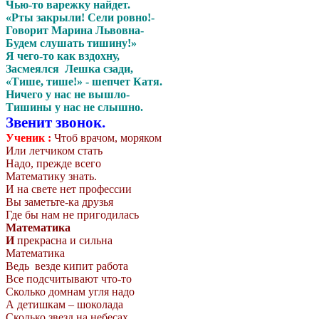
Чью-то варежку найдет.
«Рты закрыли! Сели ровно!-
Говорит Марина Львовна-
Будем слушать тишину!»
Я чего-то как вздохну,
Засмеялся Лешка сзади,
«Тише, тише!» - шепчет Катя.
Ничего у нас не вышло-
Тишины у нас не слышно.
Звенит звонок.
Ученик :
Чтоб врачом, моряком
Или летчиком стать
Надо, прежде всего
Математику знать.
И на свете нет профессии
Вы заметьте-ка друзья
Где бы нам не пригодилась
Математика
И
прекрасна и сильна
Математика
Ведь везде кипит работа
Все подсчитывают что-то
Сколько домнам угля надо
А детишкам – шоколада
Сколько звезд на небесах