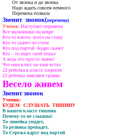
От звонка и до звонка
Надо ждать совсем немного
Перемена позвала
Звенит звонок(
перемена)
Ученик
: Наступает перемена
Все мальчишки на ковре
Кто-то влезть хотел на стену
Кто-то скачет по стене
Кто под партой бодро скачет
Кто – то ищет свой пенал
А ведь это просто значит
Что наш класс на уши встал
22 ребенка в классе озорном
22 ребенка заявляем громко
Весело живем
Звенит звонок
Ученик:
БУДЕМ СЛУШАТЬ ТИШИНУ
В нашем классе тишина
Почему-то не слышна!
То линейка упадет,
То резинка пропадет,
То Сережа вдруг под партой