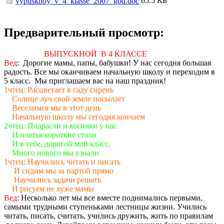
65.5 КБ
vypusknoy_v_4_klasse_2007_god.doc
Предварительный просмотр:
ВЫПУСКНОЙ В 4 КЛАССЕ
Вед
: Дорогие мамы, папы, бабушки! У нас сегодня большая
радость. Все мы оканчиваем начальную школу и переходим в
5 класс. Мы приглашаем вас на наш праздник!
1чтец: Расцветает в саду сирень
Солнце луч свой земле посылает
Веселимся мы в этот день
Начальную школу мы сегодня кончаем
2чтец: Подрасли и косички у нас
И платья короткие стали
И в тебе, дорогой мой класс,
Много нового мы узнали
1чтец: Научились читать и писать
И сидим мы за партой прямо
Научились задачи решать
И рисуем не хуже мамы
Вед
: Несколько лет мы все вместе поднимались первыми,
самыми трудными ступеньками лестницы жизни. Учились
читать, писать, считать, учились дружить, жить по правилам