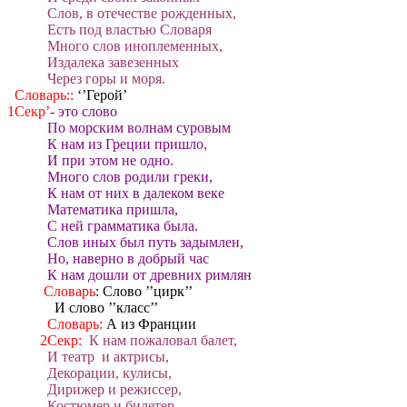
Слов, в отечестве рожденных,
Есть под властью Словаря
Много слов иноплеменных,
Издалека завезенных
Через горы и моря.
Словарь::
‘’Герой’
1Секр’
- это слово
По морским волнам суровым
К нам из Греции пришло,
И при этом не одно.
Много слов родили греки,
К нам от них в далеком веке
Математика пришла,
С ней грамматика была.
Слов иных был путь задымлен,
Но, наверно в добрый час
К нам дошли от древних римлян
Словарь
: Слово ’’цирк’’
И слово ’’класс’’
Словарь:
А из Франции
2Секр:
К нам пожаловал балет,
И театр и актрисы,
Декорации, кулисы,
Дирижер и режиссер,
Костюмер и билетер.