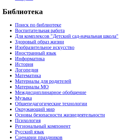
Библиотека
Поиск по библиотеке
Воспитательная работа
Для комплексов "Детский сад-начальная школа"
Здоровый образ жизни
Изобразительное искусство
Иностранный язык
Информатика
История
Логопедия
Математика
Материалы для родителей
Материалы МО
Междисциплинарное обобщение
Музыка
Общепедагогические технологии
Окружающий мир
Основы безопасности жизнедеятельности
Психология
Региональный компонент
Русский язык
Сценарии праздников