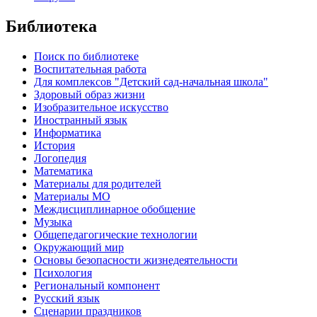
Библиотека
Поиск по библиотеке
Воспитательная работа
Для комплексов "Детский сад-начальная школа"
Здоровый образ жизни
Изобразительное искусство
Иностранный язык
Информатика
История
Логопедия
Математика
Материалы для родителей
Материалы МО
Междисциплинарное обобщение
Музыка
Общепедагогические технологии
Окружающий мир
Основы безопасности жизнедеятельности
Психология
Региональный компонент
Русский язык
Сценарии праздников