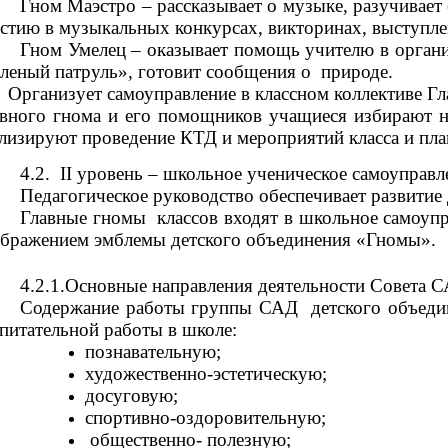
Гном Маэстро – рассказывает о музыке, разучивает
стию в музыкальных конкурсах, викторинах, выступле
Гном Умелец – оказывает помощь учителю в органи
леный патруль», готовит сообщения о природе.
Организует самоуправление в классном коллективе Г
вного гнома и его помощников учащиеся избирают на
лизируют проведение КТД и мероприятий класса и пла
4.2. II уровень – школьное ученическое самоуправл
Педагогическое руководство обеспечивает развитие 
Главные гномы классов входят в школьное самоупр
бражением эмблемы детского объединения «Гномы».
4.2.1.Основные направления деятельности Совета 
Содержание работы группы САД детского объедин
питательной работы в школе:
познавательную;
художественно-эсте
досуговую;
спортивно-оздоровительную;
общественно- полезную;