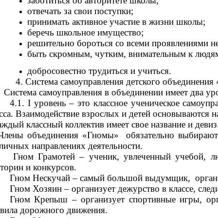
заботиться об авторитете школы;
отвечать за свои поступки;
принимать активное участие в жизни школы;
беречь школьное имущество;
решительно бороться со всеми проявлениями не
быть скромным, чутким, внимательным к людя
добросовестно трудиться и учиться.
4. Система самоуправления детского объединения
Система самоуправления в объединении имеет два ур
4.1. I уровень – это классное ученическое самоуп
сса. Взаимодействие взрослых и детей основываются н
дый классный коллектив имеет свое название и девиз.
ены объединения «Гномы»
обязательно выбирают 
личных направлениях деятельности.
Гном Грамотей – ученик, увлеченный учебой, лю
торин и конкурсов.
Гном Нескучай – самый большой выдумщик, органи
Гном Хозяин – организует дежурство в классе, сле
Гном Крепыш – организует спортивные игры, орга
вила дорожного движения.