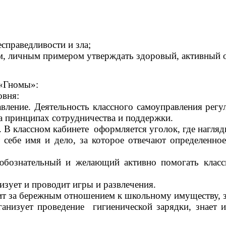
справедливости и зла;
м, личным примером утверждать здоровый, активный 
 «Гномы»:
овня:
равление. Деятельность классного самоуправления рег
а принципах сотрудничества и поддержки.
 В классном кабинете оформляется уголок, где нагляд
себе имя и дело, за которое отвечают определенное
бознательный и желающий активно помогать классн
зует и проводит игры и развлечения.
дит за бережным отношением к школьному имуществу, з
низует проведение гигиенической зарядки, знает и