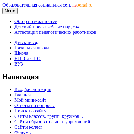
Образовательная социальная сеть
ns
portal.ru
Меню
Обзор возможностей
Детский проект «Алые паруса»
Аттестация педагогических работников
Детский сад
Начальная школа
Школа
НПО и СПО
ВУЗ
Навигация
Вход/регистрация
Главная
Мой мини-сайт
Ответы на вопросы
Поиск по сайту
Сайты классов, групп, кружков...
Сайты образовательных учреждений
Сайты коллег
Форумы