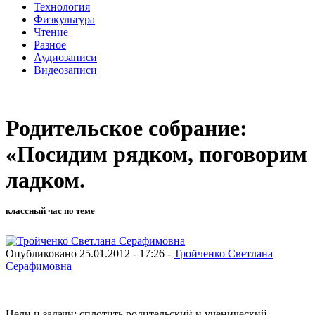
Технология
Физкультура
Чтение
Разное
Аудиозаписи
Видеозаписи
Родительское собрание:
«Посидим рядком, поговорим
ладком.
классный час по теме
Опубликовано 25.01.2012 - 17:26 -
Тройченко Светлана
Серафимовна
Цели и задачи: сплотить родительский и ученический