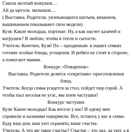
Сшила желтый кожушок…
Ай да щеголь малышок…
( Выставка. Родители, увлекающиеся шитьем, вязанием,
вышиванием показывают свои модели)
Кузя: Какие молодцы, портные. Ну, а как насчет калачей и
ватрушек? Я люблю, чтобы в тепле и сытости.
Учитель: Конечно, Кузя! По – праздникам в наших семьях
готовят особые блюда, угощения. И ребята не стоят в стороне,
а помогают мамам.
Конкурс «Поваренок»
Выставка. Родители делятся «секретами» приготовления
блюд.
Учитель: Когда семья усядется за стол, пойдет пир горой. А
чтобы пыл веселья не угас, мы поем частушки!
Конкурс частушек
Кузя: Какие молодцы! Как весело у вас! И одежу мне
справили и калачами накормили. Все, остаюсь у вас в семье.
Буду ваш дом, ваш уют охранять; ваше счастье.
Учитель: А что же такое счастье? Счастье – это лад, да уют, а в