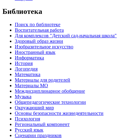
Библиотека
Поиск по библиотеке
Воспитательная работа
Для комплексов "Детский сад-начальная школа"
Здоровый образ жизни
Изобразительное искусство
Иностранный язык
Информатика
История
Логопедия
Математика
Материалы для родителей
Материалы МО
Междисциплинарное обобщение
Музыка
Общепедагогические технологии
Окружающий мир
Основы безопасности жизнедеятельности
Психология
Региональный компонент
Русский язык
Сценарии праздников