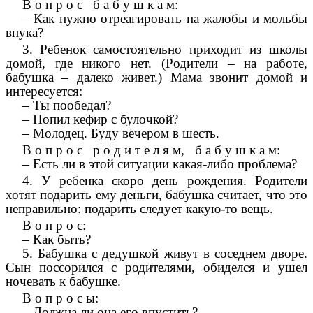
В о п р о с б а б у ш к а м:
– Как нужно отреагировать на жалобы и мольбы
внука?
3. Ребенок самостоятельно приходит из школы
домой, где никого нет. (Родители – на работе,
бабушка – далеко живет.) Мама звонит домой и
интересуется:
– Ты пообедал?
– Попил кефир с булочкой?
– Молодец. Буду вечером в шесть.
В о п р о с р о д и т е л я м, б а б у ш к а м:
– Есть ли в этой ситуации какая-либо проблема?
4. У ребенка скоро день рождения. Родители
хотят подарить ему деньги, бабушка считает, что это
неправильно: подарить следует какую-то вещь.
В о п р о с:
– Как быть?
5. Бабушка с дедушкой живут в соседнем дворе.
Сын поссорился с родителями, обиделся и ушел
ночевать к бабушке.
В о п р о с ы:
– Должна ли она его впустить?