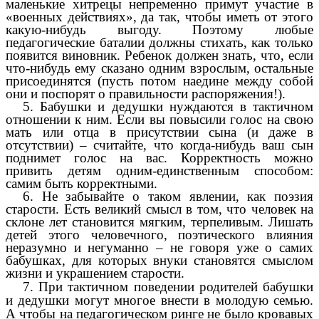
маленькие хитрецы непременно примут участие в
«военных действиях», да так, чтобы иметь от этого
какую-нибудь выгоду. Поэтому любые
педагогические баталии должны стихать, как только
появится виновник. Ребенок должен знать, что, если
что-нибудь ему сказано одним взрослым, остальные
присоединятся (пусть потом наедине между собой
они и поспорят о правильности распоряжения!).
5. Бабушки и дедушки нуждаются в тактичном
отношении к ним. Если вы повысили голос на свою
мать или отца в присутствии сына (и даже в
отсутствии) – считайте, что когда-нибудь ваш сын
поднимет голос на вас. Корректность можно
привить детям одним-единственным способом:
самим быть корректными.
6. Не забывайте о таком явлении, как поэзия
старости. Есть великий смысл в том, что человек на
склоне лет становится мягким, терпеливым. Лишать
детей этого человечного, поэтического влияния
неразумно и негуманно – не говоря уже о самих
бабушках, для которых внуки становятся смыслом
жизни и украшением старости.
7. При тактичном поведении родителей бабушки
и дедушки могут многое внести в молодую семью.
А чтобы на педагогическом ринге не было кровавых