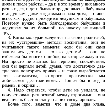
дням и после работы, – да и в это время у них много
разных дел, и дети бывают предоставлены бабушкам
и дедушкам, даже когда мама и папа дома, – станет
ясно, как трудно приходится дедушкам и бабушкам.
Поэтому нужно быть благодарными бабушкам и
дедушкам за их большой, но никому не видный
труд.
3. Когда молодые жалуются на своих родителей,
на их «устаревшие» методы воспитания, они не
учитывают такого момента: если бы они сами
занимались детьми – только детьми! – они не
избежали бы многих ошибок, на которые жалуются.
Им просто не хватило бы терпения, спокойствия,
они бы дергали детей, думая, что достаточно два-
три раза повторить приказ – и сразу выработается
тот автоматизм, которого практически мы
добиваемся десятилетиями… Пошел бы в ход и
ремень, и окрики…
4. Надо стараться, чтобы дети не увидели, не
почувствовали разногласий между взрослыми – они
ведь очень быстро станут на них спекулировать.
Более того, заметив, что в доме два клана,