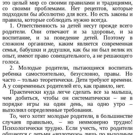
это целый мир со своими правилами и традициями,
со своими проблемами. Нет рецептов, которые
подходили бы абсолютно для всех. Но есть законы и
правила, которые соблюдать нужно всегда.
1. Ответственность за детей несут прежде всего
родители. Они отвечают и за здоровье, и за
воспитание, и за поведение детей. Поэтому в
сложном организме, каким является современная
семья, бабушки и дедушки, как бы ни был велик их
опыт, имеют право совещательного, а не решающего
голоса.
2. Молодые родители, пытающиеся воспитать
ребенка самостоятельно, безусловно, правы. Но
часто – только теоретически. Дети требуют времени.
А у современных родителей его, как правило, нет.
Практически куда легче сделать все за малыша,
чем добиться, чтобы он систематически – не в
порядке игры на один день, на одно утро –
выполнял определенные требования.
То, чего хотят молодые родители, в большинстве
случаев правильно, – но неимоверно трудно!
Психологически трудно. Если учесть, что родители
общаются с детьми «вплотную» лишь по выходным