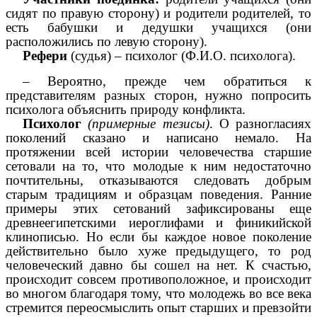
сидят по правую сторону) и родители родителей, то
есть бабушки и дедушки учащихся (они
расположились по левую сторону).
Рефери
(судья) – психолог (Ф.И.О. психолога).
– Вероятно, прежде чем обратиться к
представителям разных сторон, нужно попросить
психолога объяснить природу конфликта.
Психолог
(примерные тезисы)
. О разногласиях
поколений сказано и написано немало. На
протяжении всей истории человечества старшие
сетовали на то, что молодые к ним недостаточно
почтительны, отказываются следовать добрым
старым традициям и образцам поведения. Ранние
примеры этих сетований зафиксированы еще
древнеегипетскими иероглифами и финикийской
клинописью. Но если бы каждое новое поколение
действительно было хуже предыдущего, то род
человеческий давно бы сошел на нет. К счастью,
происходит совсем противоположное, и происходит
во многом благодаря тому, что молодежь во все века
стремится переосмыслить опыт старших и превзойти