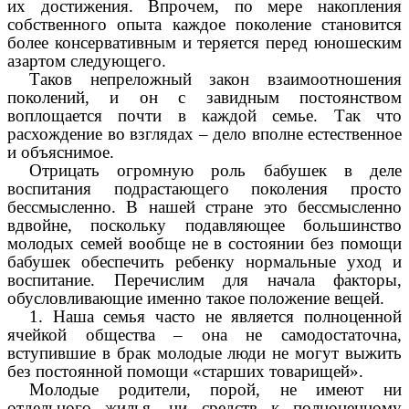
их достижения. Впрочем, по мере накопления
собственного опыта каждое поколение становится
более консервативным и теряется перед юношеским
азартом следующего.
Таков непреложный закон взаимоотношения
поколений, и он с завидным постоянством
воплощается почти в каждой семье. Так что
расхождение во взглядах – дело вполне естественное
и объяснимое.
Отрицать огромную роль бабушек в деле
воспитания подрастающего поколения просто
бессмысленно. В нашей стране это бессмысленно
вдвойне, поскольку подавляющее большинство
молодых семей вообще не в состоянии без помощи
бабушек обеспечить ребенку нормальные уход и
воспитание. Перечислим для начала факторы,
обусловливающие именно такое положение вещей.
1. Наша семья часто не является полноценной
ячейкой общества – она не самодостаточна,
вступившие в брак молодые люди не могут выжить
без постоянной помощи «старших товарищей».
Молодые родители, порой, не имеют ни
отдельного жилья, ни средств к полноценному