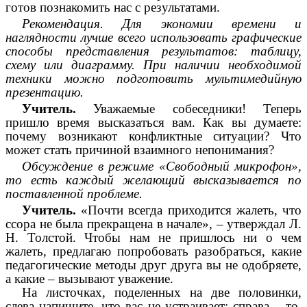
готов познакомить нас с результатами.
Рекомендация. Для экономии времени и
наглядности лучше всего использовать графические
способы представления результатов: таблицу,
схему или диаграмму. При наличии необходимой
техники можно подготовить мультимедийную
презентацию.
Учитель.
Уважаемые собеседники! Теперь
пришло время высказаться вам. Как вы думаете:
почему возникают конфликтные ситуации? Что
может стать причиной взаимного непонимания?
Обсуждение в режиме «Свободный микрофон»,
то есть каждый желающий высказывается по
поставленной проблеме.
Учитель.
«Почти всегда приходится жалеть, что
ссора не была прекращена в начале», – утверждал Л.
Н. Толстой. Чтобы нам не пришлось ни о чем
жалеть, предлагаю попробовать разобраться, какие
педагогические методы друг друга вы не одобряете,
а какие – вызывают уважение.
На листочках, поделенных на две половинки,
слева напишите, что вас не устраивает; справа – то,