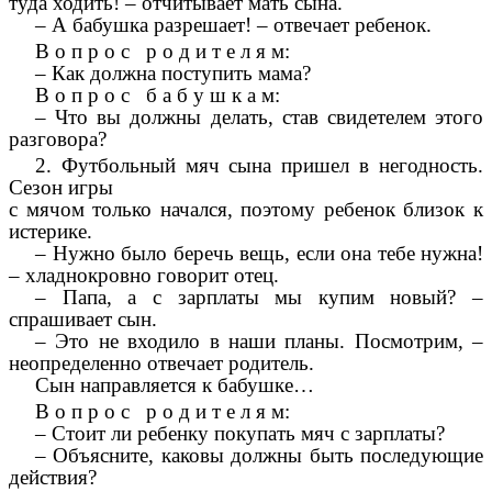
туда ходить! – отчитывает мать сына.
– А бабушка разрешает! – отвечает ребенок.
В о п р о с р о д и т е л я м:
– Как должна поступить мама?
В о п р о с б а б у ш к а м:
– Что вы должны делать, став свидетелем этого
разговора?
2. Футбольный мяч сына пришел в негодность.
Сезон игры
с мячом только начался, поэтому ребенок близок к
истерике.
– Нужно было беречь вещь, если она тебе нужна!
– хладнокровно говорит отец.
– Папа, а с зарплаты мы купим новый? –
спрашивает сын.
– Это не входило в наши планы. Посмотрим, –
неопределенно отвечает родитель.
Сын направляется к бабушке…
В о п р о с р о д и т е л я м:
– Стоит ли ребенку покупать мяч с зарплаты?
– Объясните, каковы должны быть последующие
действия?