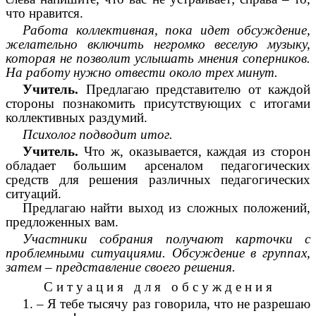
что нравится.
Работа коллективная, пока идет обсуждение,
желательно включить негромко веселую музыку,
которая не позволит услышать мнения соперников.
На работу нужно отвести около трех минут.
Учитель.
Предлагаю представителю от каждой
стороны познакомить присутствующих с итогами
коллективных раздумий.
Психолог подводит итог.
Учитель.
Что ж, оказывается, каждая из сторон
обладает большим арсеналом педагогических
средств для решения различных педагогических
ситуаций.
Предлагаю найти выход из сложных положений,
предложенных вам.
Участники собрания получают карточки с
проблемными ситуациями. Обсуждение в группах,
затем – представление своего решения.
С и т у а ц и я д л я о б с у ж д е н и я
1. – Я тебе тысячу раз говорила, что не разрешаю