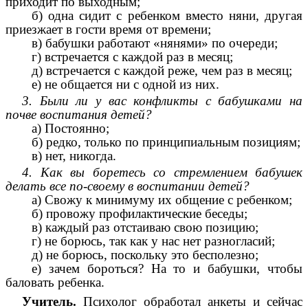
приходит по выходным;
б) одна сидит с ребенком вместо няни, другая
приезжает в гости время от времени;
в) бабушки работают «нянями» по очереди;
г) встречается с каждой раз в месяц;
д) встречается с каждой реже, чем раз в месяц;
е) не общается ни с одной из них.
3. Были ли у вас конфликты с бабушками на
почве воспитания детей?
а) Постоянно;
б) редко, только по принципиальным позициям;
в) нет, никогда.
4. Как вы боретесь со стремлением бабушек
делать все по-своему в воспитании детей?
а) Свожу к минимуму их общение с ребенком;
б) провожу профилактические беседы;
в) каждый раз отстаиваю свою позицию;
г) не борюсь, так как у нас нет разногласий;
д) не борюсь, поскольку это бесполезно;
е) зачем бороться? На то и бабушки, чтобы
баловать ребенка.
Учитель.
Психолог обработал анкеты и сейчас