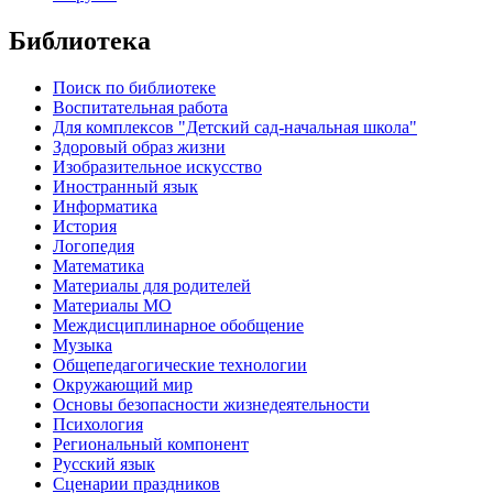
Библиотека
Поиск по библиотеке
Воспитательная работа
Для комплексов "Детский сад-начальная школа"
Здоровый образ жизни
Изобразительное искусство
Иностранный язык
Информатика
История
Логопедия
Математика
Материалы для родителей
Материалы МО
Междисциплинарное обобщение
Музыка
Общепедагогические технологии
Окружающий мир
Основы безопасности жизнедеятельности
Психология
Региональный компонент
Русский язык
Сценарии праздников