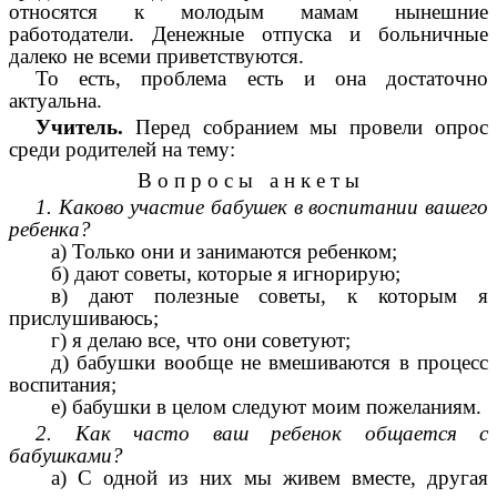
относятся к молодым мамам нынешние
работодатели. Денежные отпуска и больничные
далеко не всеми приветствуются.
То есть, проблема есть и она достаточно
актуальна.
Учитель.
Перед собранием мы провели опрос
среди родителей на тему:
В о п р о с ы а н к е т ы
1. Каково участие бабушек в воспитании вашего
ребенка?
а) Только они и занимаются ребенком;
б) дают советы, которые я игнорирую;
в) дают полезные советы, к которым я
прислушиваюсь;
г) я делаю все, что они советуют;
д) бабушки вообще не вмешиваются в процесс
воспитания;
е) бабушки в целом следуют моим пожеланиям.
2. Как часто ваш ребенок общается с
бабушками?
а) С одной из них мы живем вместе, другая