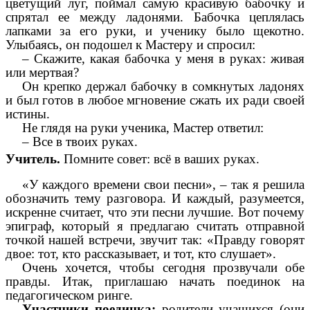
цветущий луг, поймал самую красивую бабочку и
спрятал ее между ладонями. Бабочка цеплялась
лапками за его руки, и ученику было щекотно.
Улыбаясь, он подошел к Мастеру и спросил:
– Скажите, какая бабочка у меня в руках: живая
или мертвая?
Он крепко держал бабочку в сомкнутых ладонях
и был готов в любое мгновение сжать их ради своей
истины.
Не глядя на руки ученика, Мастер ответил:
– Все в твоих руках.
Учитель.
Помните совет: всё в ваших руках.
«У каждого времени свои песни», – так я решила
обозначить тему разговора. И каждый, разумеется,
искренне считает, что эти песни лучшие. Вот почему
эпиграф, который я предлагаю считать отправной
точкой нашей встречи, звучит так: «Правду говорят
двое: тот, кто рассказывает, и тот, кто слушает».
Очень хочется, чтобы сегодня прозвучали обе
правды. Итак, приглашаю начать поединок на
педагогическом ринге.
Участники поединка:
родители учащихся (они